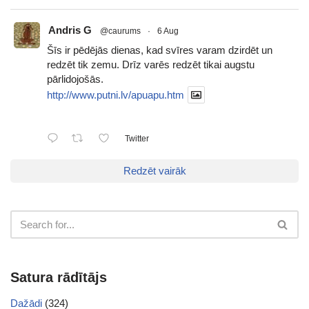
Andris G
@caurums
·
6 Aug
Šīs ir pēdējās dienas, kad svīres varam dzirdēt un
redzēt tik zemu. Drīz varēs redzēt tikai augstu
pārlidojošās.
http://www.putni.lv/apuapu.htm
Twitter
Redzēt vairāk
Satura rādītājs
Dažādi
(324)