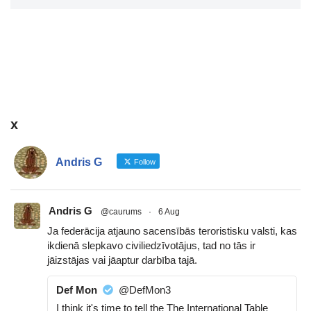
x
Andris G
Follow
Andris G
@caurums
·
6 Aug
Ja federācija atjauno sacensībās teroristisku valsti, kas
ikdienā slepkavo civiliedzīvotājus, tad no tās ir
jāizstājas vai jāaptur darbība tajā.
Def Mon
@DefMon3
I think it's time to tell the The International Table