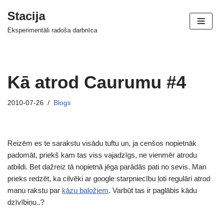
Stacija
Skip
Eksperimentāli radoša darbnīca
to
content
Kā atrod Caurumu #4
2010-07-26
Blogs
Reizēm es te sarakstu visādu tuftu un, ja cenšos nopietnāk
padomāt, priekš kam tas viss vajadzīgs, ne vienmēr atrodu
atbildi. Bet dažreiz tā nopietnā jēga parādās pati no sevis. Man
prieks redzēt, ka cilvēki ar google starpniecību ļoti regulāri atrod
manu rakstu par
kāzu baložiem
. Varbūt tas ir paglābis kādu
dzīvībiņu..?