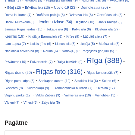
9. maijs (7)
Alkohols (5)
Aspazijas bulvāris (9)
Autortiesības (8)
Avotu iela (8)
-
-
-
-
-
Covid-19 (23)
Bēgļi (12)
Brīvības iela (10)
Demokrātija (20)
-
-
-
-
Doma laukums (7)
Drošības policija (8)
Dzirnavu iela (8)
Ģertrūdes iela (6)
-
-
-
-
Ierakstu izlase (64)
Haruki Murakami (9)
Izglītība (10)
Jānis Kalniņš (5)
-
-
-
-
Jaunais Rīgas teātris (15)
Jēkaba iela (6)
Kaļķu iela (6)
Klostera iela (7)
-
-
-
-
Kremlis (19)
Krišjāņa Barona iela (8)
Krīze (9)
Lāčplēša iela (7)
-
-
-
-
-
Lato Lapsa (7)
Lielais ķīris (6)
Lienes iela (5)
Liepāja (5)
Matīsa iela (5)
-
-
-
-
Nacionālā apvienība (8)
Nauda (6)
Nodokļi (9)
Pārgājiens gar jūru (5)
Rīga (388)
-
-
-
-
Privātums (10)
Pulvertornis (7)
Raiņa bulvāris (9)
Rīgas foto (316)
-
-
-
Rīgas dome (20)
Rīgas koncertzāle (7)
-
-
-
-
Rīgas putnu cīņa (5)
Saskaņas centrs (12)
Satekles iela (6)
Sekss (6)
-
-
-
-
Sievietes (9)
Sudrabkaija (9)
Troņmantnieka bulvāris (7)
Ukraina (17)
-
-
-
-
Vagonu parks (12)
Valdis Zatlers (9)
Valmieras iela (10)
Vienotība (13)
-
-
Vilcieni (7)
Vīrieši (6)
Zaķu iela (5)
Pagātne