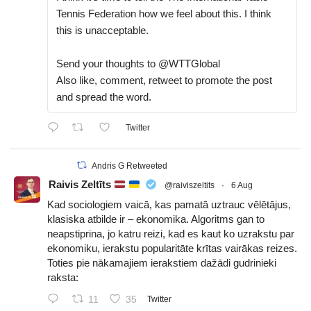
Tennis Federation how we feel about this. I think
this is unacceptable.
Send your thoughts to @WTTGlobal
Also like, comment, retweet to promote the post
and spread the word.
Twitter
Andris G Retweeted
Raivis Zeltīts
@raiviszeltits
·
6 Aug
Kad sociologiem vaicā, kas pamatā uztrauc vēlētājus,
klasiska atbilde ir – ekonomika. Algoritms gan to
neapstiprina, jo katru reizi, kad es kaut ko uzrakstu par
ekonomiku, ierakstu popularitāte krītas vairākas reizes.
Toties pie nākamajiem ierakstiem dažādi gudrinieki
raksta:
11
35
Twitter