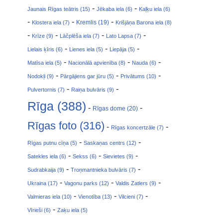
-
-
Jaunais Rīgas teātris (15)
Jēkaba iela (6)
Kaļķu iela (6)
-
-
-
Klostera iela (7)
Kremlis (19)
Krišjāņa Barona iela (8)
-
-
-
-
Krīze (9)
Lāčplēša iela (7)
Lato Lapsa (7)
-
-
-
Lielais ķīris (6)
Lienes iela (5)
Liepāja (5)
-
-
-
Matīsa iela (5)
Nacionālā apvienība (8)
Nauda (6)
-
-
-
Nodokļi (9)
Pārgājiens gar jūru (5)
Privātums (10)
-
-
Pulvertornis (7)
Raiņa bulvāris (9)
Rīga (388)
-
-
Rīgas dome (20)
Rīgas foto (316)
-
-
Rīgas koncertzāle (7)
-
-
Rīgas putnu cīņa (5)
Saskaņas centrs (12)
-
-
-
Satekles iela (6)
Sekss (6)
Sievietes (9)
-
-
Sudrabkaija (9)
Troņmantnieka bulvāris (7)
-
-
-
Ukraina (17)
Vagonu parks (12)
Valdis Zatlers (9)
-
-
-
Valmieras iela (10)
Vienotība (13)
Vilcieni (7)
-
Vīrieši (6)
Zaķu iela (5)