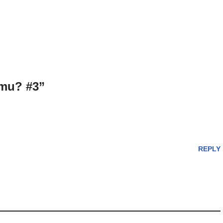
umu? #3”
REPLY