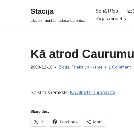
Stacija
Senā Rīga
Izz
Skip
Rīgas modelis
Eksperimentāli radoša darbnīca
to
content
Kā atrod Caurumu
2009-12-16
Blogs
,
Prieks un līksme
1 Comment
Saistītais ieraksts:
Kā atrod Caurumu #2
Share this:
X
Facebook
More