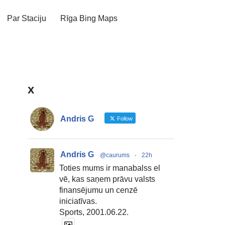
Par Staciju
Rīga Bing Maps
x
Andris G
Follow
Andris G
@caurums
·
22h
Toties mums ir manabalss el
vē, kas saņem prāvu valsts
finansējumu un cenzē
iniciatīvas.
Sports, 2001.06.22.