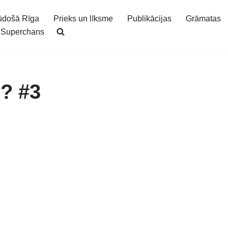
ūdošā Rīga
Prieks un līksme
Publikācijas
Grāmatas
Superchans
? #3