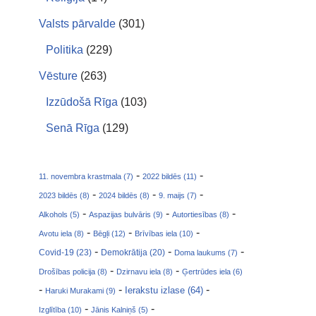
Valsts pārvalde
(301)
Politika
(229)
Vēsture
(263)
Izzūdošā Rīga
(103)
Senā Rīga
(129)
-
-
11. novembra krastmala (7)
2022 bildēs (11)
-
-
-
2023 bildēs (8)
2024 bildēs (8)
9. maijs (7)
-
-
-
Alkohols (5)
Aspazijas bulvāris (9)
Autortiesības (8)
-
-
-
Avotu iela (8)
Bēgļi (12)
Brīvības iela (10)
-
-
-
Covid-19 (23)
Demokrātija (20)
Doma laukums (7)
-
-
Drošības policija (8)
Dzirnavu iela (8)
Ģertrūdes iela (6)
-
-
-
Ierakstu izlase (64)
Haruki Murakami (9)
-
-
Izglītība (10)
Jānis Kalniņš (5)