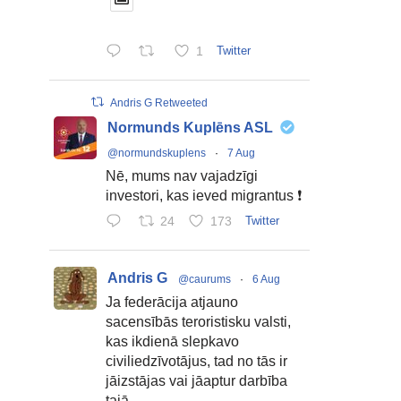
1
Twitter
Andris G Retweeted
Normunds Kuplēns ASL
@normundskuplens
·
7 Aug
Nē, mums nav vajadzīgi
investori, kas ieved migrantus ❗
24
173
Twitter
Andris G
@caurums
·
6 Aug
Ja federācija atjauno
sacensībās teroristisku valsti,
kas ikdienā slepkavo
civiliedzīvotājus, tad no tās ir
jāizstājas vai jāaptur darbība
tajā.