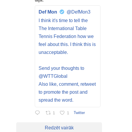
Def Mon
@DefMon3
I think it's time to tell the
The International Table
Tennis Federation how we
feel about this. I think this is
unacceptable.
Send your thoughts to
@WTTGlobal
Also like, comment, retweet
to promote the post and
spread the word.
1
1
Twitter
Redzēt vairāk