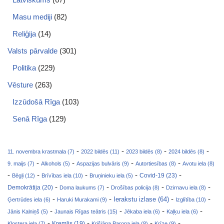
Masu mediji
(82)
Reliģija
(14)
Valsts pārvalde
(301)
Politika
(229)
Vēsture
(263)
Izzūdošā Rīga
(103)
Senā Rīga
(129)
-
-
-
-
11. novembra krastmala (7)
2022 bildēs (11)
2023 bildēs (8)
2024 bildēs (8)
-
-
-
-
9. maijs (7)
Alkohols (5)
Aspazijas bulvāris (9)
Autortiesības (8)
Avotu iela (8)
-
-
-
-
-
Covid-19 (23)
Bēgļi (12)
Brīvības iela (10)
Bruņinieku iela (5)
-
-
-
-
Demokrātija (20)
Doma laukums (7)
Drošības policija (8)
Dzirnavu iela (8)
-
-
-
-
Ierakstu izlase (64)
Ģertrūdes iela (6)
Haruki Murakami (9)
Izglītība (10)
-
-
-
-
Jānis Kalniņš (5)
Jaunais Rīgas teātris (15)
Jēkaba iela (6)
Kaļķu iela (6)
-
-
-
-
Klostera iela (7)
Kremlis (19)
Krišjāņa Barona iela (8)
Krīze (9)