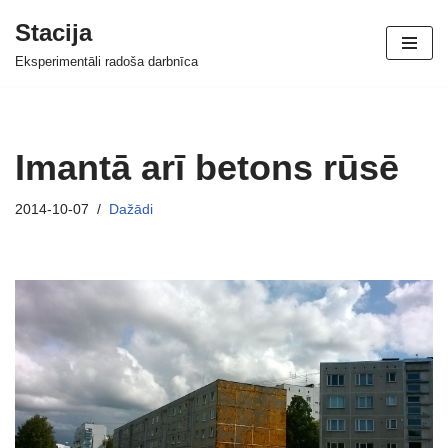
Stacija
Skip
Eksperimentāli radoša darbnīca
to
content
Imantā arī betons rūsē
2014-10-07
Dažādi