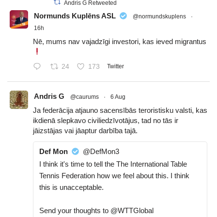
Andris G Retweeted
Normunds Kuplēns ASL
@normundskuplens
·
16h
Nē, mums nav vajadzīgi investori, kas ieved migrantus
24
173
Twitter
Andris G
@caurums
·
6 Aug
Ja federācija atjauno sacensībās teroristisku valsti, kas
ikdienā slepkavo civiliedzīvotājus, tad no tās ir
jāizstājas vai jāaptur darbība tajā.
Def Mon
@DefMon3
I think it's time to tell the The International Table
Tennis Federation how we feel about this. I think
this is unacceptable.
Send your thoughts to @WTTGlobal