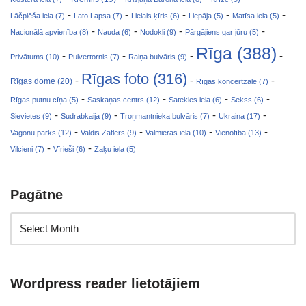
-
-
-
-
-
Lāčplēša iela (7)
Lato Lapsa (7)
Lielais ķīris (6)
Liepāja (5)
Matīsa iela (5)
-
-
-
-
Nacionālā apvienība (8)
Nauda (6)
Nodokļi (9)
Pārgājiens gar jūru (5)
Rīga (388)
-
-
-
-
Privātums (10)
Pulvertornis (7)
Raiņa bulvāris (9)
Rīgas foto (316)
-
-
-
Rīgas dome (20)
Rīgas koncertzāle (7)
-
-
-
-
Rīgas putnu cīņa (5)
Saskaņas centrs (12)
Satekles iela (6)
Sekss (6)
-
-
-
-
Sievietes (9)
Sudrabkaija (9)
Troņmantnieka bulvāris (7)
Ukraina (17)
-
-
-
-
Vagonu parks (12)
Valdis Zatlers (9)
Valmieras iela (10)
Vienotība (13)
-
-
Vilcieni (7)
Vīrieši (6)
Zaķu iela (5)
Pagātne
Wordpress reader lietotājiem