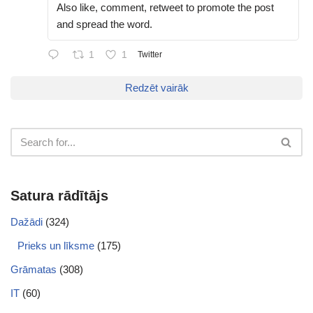
Also like, comment, retweet to promote the post
and spread the word.
1
1
Twitter
Redzēt vairāk
Satura rādītājs
Dažādi
(324)
Prieks un līksme
(175)
Grāmatas
(308)
IT
(60)