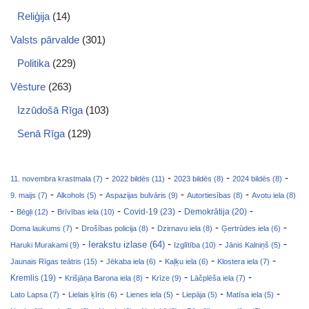
Reliģija
(14)
Valsts pārvalde
(301)
Politika
(229)
Vēsture
(263)
Izzūdošā Rīga
(103)
Senā Rīga
(129)
-
-
-
-
11. novembra krastmala (7)
2022 bildēs (11)
2023 bildēs (8)
2024 bildēs (8)
-
-
-
-
9. maijs (7)
Alkohols (5)
Aspazijas bulvāris (9)
Autortiesības (8)
Avotu iela (8)
-
-
-
-
-
Covid-19 (23)
Bēgļi (12)
Brīvības iela (10)
Demokrātija (20)
-
-
-
-
Doma laukums (7)
Drošības policija (8)
Dzirnavu iela (8)
Ģertrūdes iela (6)
-
-
-
-
Ierakstu izlase (64)
Haruki Murakami (9)
Izglītība (10)
Jānis Kalniņš (5)
-
-
-
-
Jaunais Rīgas teātris (15)
Jēkaba iela (6)
Kaļķu iela (6)
Klostera iela (7)
-
-
-
-
Kremlis (19)
Krišjāņa Barona iela (8)
Krīze (9)
Lāčplēša iela (7)
-
-
-
-
-
Lato Lapsa (7)
Lielais ķīris (6)
Lienes iela (5)
Liepāja (5)
Matīsa iela (5)