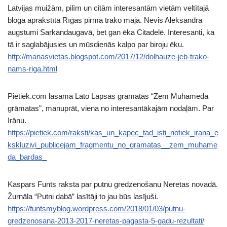
Latvijas muižām, pilīm un citām interesantām vietām veltītajā
blogā aprakstīta Rīgas pirmā trako māja. Nevis Aleksandra
augstumi Sarkandaugavā, bet gan ēka Citadelē. Interesanti, ka
tā ir saglabājusies un mūsdienās kalpo par biroju ēku.
http://manasvietas.blogspot.com/2017/12/dolhauze-jeb-trako-
nams-riga.html
Pietiek.com lasāma Lato Lapsas grāmatas “Zem Muhameda
grāmatas”, manuprāt, viena no interesantākajām nodaļām. Par
Irānu.
https://pietiek.com/raksti/kas_un_kapec_tad_isti_notiek_irana_e
kskluzivi_publicejam_fragmentu_no_gramatas__zem_muhame
da_bardas_
Kaspars Funts raksta par putnu gredzenošanu Neretas novadā.
Žurnāla “Putni dabā” lasītāji to jau būs lasījuši.
https://funtsmyblog.wordpress.com/2018/01/03/putnu-
gredzenosana-2013-2017-neretas-pagasta-5-gadu-rezultati/