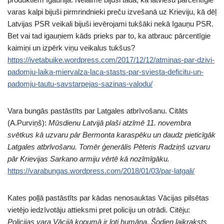
varas kalpi bijuši pirmrindnieki preču izvešanā uz Krieviju, kā dēļ
Latvijas PSR veikali bijuši ievērojami tukšāki nekā Igauņu PSR.
Bet vai tad igauņiem kāds prieks par to, ka atbrauc pārcentīgie
kaimiņi un izpērk viņu veikalus tukšus?
https://ivetabuike.wordpress.com/2017/12/12/atminas-par-dzivi-
padomju-laika-miervalza-laca-stasts-par-sviesta-deficitu-un-
padomju-tautu-savstarpejas-sazinas-valodu/
Vara bungās pastāstīts par Latgales atbrīvošanu. Citāts
(A.Purviņš):
Mūsdienu Latvijā plaši atzīmē 11. novembra
svētkus kā uzvaru pār Bermonta karaspēku un daudz pieticīgāk
Latgales atbrīvošanu. Tomēr ģenerālis Pēteris Radziņš uzvaru
pār Krievijas Sarkano armiju vērtē kā nozīmīgāku.
https://varabungas.wordpress.com/2018/01/03/par-latgali/
Kates poļļā pastāstīts par kādas nenosauktas Vācijas pilsētas
vietējo iedzīvotāju attieksmi pret policiju un otrādi. Citēju:
Policijas vara Vācijā kopumā ir ļoti humāna. Šodien laikraksts