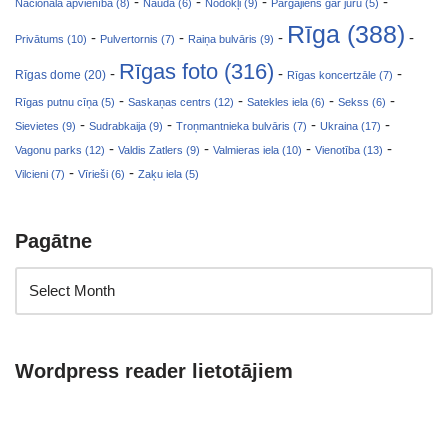
-
-
-
-
Nacionālā apvienība (8)
Nauda (6)
Nodokļi (9)
Pārgājiens gar jūru (5)
Rīga (388)
-
-
-
-
Privātums (10)
Pulvertornis (7)
Raiņa bulvāris (9)
Rīgas foto (316)
-
-
-
Rīgas dome (20)
Rīgas koncertzāle (7)
-
-
-
-
Rīgas putnu cīņa (5)
Saskaņas centrs (12)
Satekles iela (6)
Sekss (6)
-
-
-
-
Sievietes (9)
Sudrabkaija (9)
Troņmantnieka bulvāris (7)
Ukraina (17)
-
-
-
-
Vagonu parks (12)
Valdis Zatlers (9)
Valmieras iela (10)
Vienotība (13)
-
-
Vilcieni (7)
Vīrieši (6)
Zaķu iela (5)
Pagātne
Wordpress reader lietotājiem