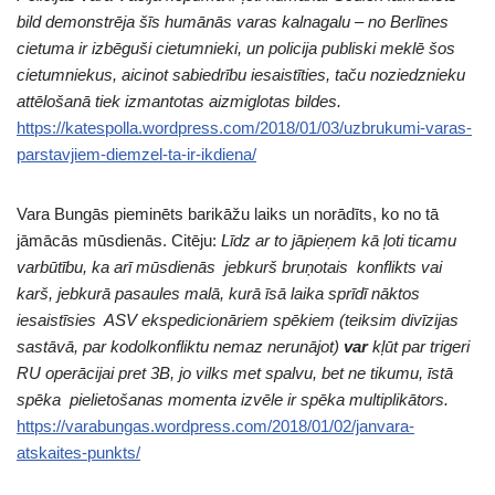
bild demonstrēja šīs humānās varas kalnagalu – no Berlīnes
cietuma ir izbēguši cietumnieki, un policija publiski meklē šos
cietumniekus, aicinot sabiedrību iesaistīties, taču noziedznieku
attēlošanā tiek izmantotas aizmiglotas bildes.
https://katespolla.wordpress.com/2018/01/03/uzbrukumi-varas-
parstavjiem-diemzel-ta-ir-ikdiena/
Vara Bungās pieminēts barikāžu laiks un norādīts, ko no tā
jāmācās mūsdienās. Citēju:
Līdz ar to jāpieņem kā ļoti ticamu
varbūtību, ka arī mūsdienās jebkurš bruņotais konflikts vai
karš, jebkurā pasaules malā, kurā īsā laika sprīdī nāktos
iesaistīsies ASV ekspedicionāriem spēkiem (teiksim divīzijas
sastāvā, par kodolkonfliktu nemaz nerunājot)
var
kļūt par trigeri
RU operācijai pret 3B, jo vilks met spalvu, bet ne tikumu, īstā
spēka pielietošanas momenta izvēle ir spēka multiplikātors.
https://varabungas.wordpress.com/2018/01/02/janvara-
atskaites-punkts/