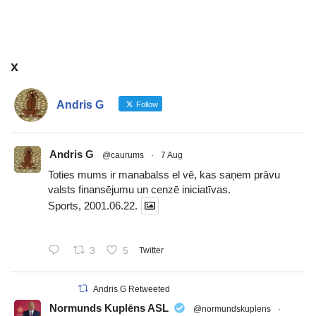
x
Andris G
Follow
Andris G
@caurums
·
7 Aug
Toties mums ir manabalss el vē, kas saņem prāvu
valsts finansējumu un cenzē iniciatīvas.
Sports, 2001.06.22.
3
5
Twitter
Andris G Retweeted
Normunds Kuplēns ASL
@normundskuplens
·