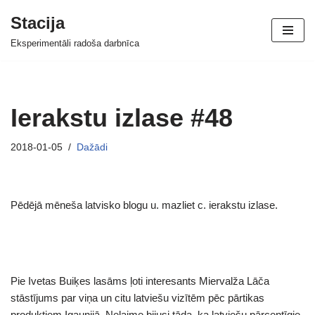
Stacija
Skip
Eksperimentāli radoša darbnīca
to
content
Ierakstu izlase #48
2018-01-05
Dažādi
Pēdējā mēneša latvisko blogu u. mazliet c. ierakstu izlase.
Pie Ivetas Buiķes lasāms ļoti interesants Miervalža Lāča
stāstījums par viņa un citu latviešu vizītēm pēc pārtikas
produktiem Igaunijā. Nelaime bijusi tāda, ka latviešu pārcentīgie