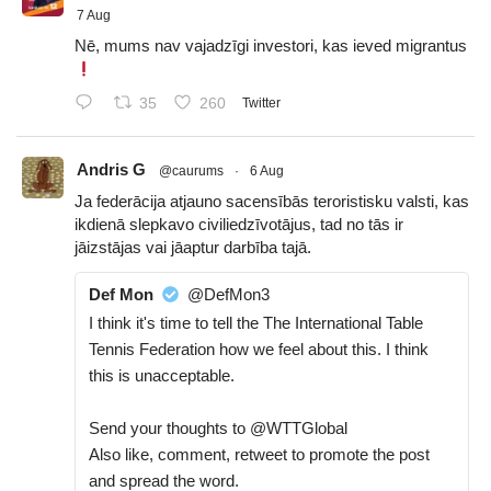
7 Aug
Nē, mums nav vajadzīgi investori, kas ieved migrantus
35
260
Twitter
Andris G
@caurums
·
6 Aug
Ja federācija atjauno sacensībās teroristisku valsti, kas
ikdienā slepkavo civiliedzīvotājus, tad no tās ir
jāizstājas vai jāaptur darbība tajā.
Def Mon
@DefMon3
I think it's time to tell the The International Table
Tennis Federation how we feel about this. I think
this is unacceptable.
Send your thoughts to @WTTGlobal
Also like, comment, retweet to promote the post
and spread the word.