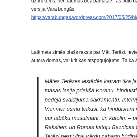
uzbrukums, bet baumas bez pamata? Tas būtu darbs
versija Vara bungās.
https://varabungas.wordpress.com/2017/05/25/bi
Laikmeta zīmēs plašs raksts par Māti Terēzi. ieviet
autora domas, vai kritikas atspoguļojums. Tā kā 
Mātes Terēzes iestādēs katram tika ļa
māsas lasīja priekšā Korānu, hinduist
pēdējā svaidījuma sakramentu. Intervijā
Vienmēr esmu teikusi, ka hinduistam 
par labāku musulmani, un katolim – pa
Rakstiem un Romas katoļu Baznīcas of
Terēzi nest Viņa Vārdu nabago būdiņās.