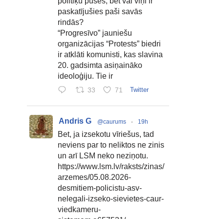
politiķu puses, bet vai viņi ir
paskatījušies paši savās
rindās?
“Progresīvo” jauniešu
organizācijas “Protests” biedri
ir atklāti komunisti, kas slavina
20. gadsimta asiņaināko
ideoloģiju. Tie ir
33
71
Twitter
Andris G
@caurums
·
19h
Bet, ja izsekotu vīriešus, tad
neviens par to neliktos ne zinis
un arī LSM neko neziņotu.
https://www.lsm.lv/raksts/zinas/
arzemes/05.08.2026-
desmitiem-policistu-asv-
nelegali-izseko-sievietes-caur-
viedkameru-