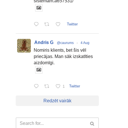
sistemam.a657531/
Twitter
Andris G
@caurums
·
4 Aug
Nomiris klients, bet šis vēl
priecājas. Man sāk izskatīties
aizdomīgi.
1
Twitter
Redzēt vairāk