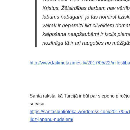
Kristus. Žēlsirdības darbam nav vērtīb
labums nabagam, ja tas nomirst fiziski
vairāk ir nepareizi likt cilvēkiem domā
kalpošana neapšaubāmi ir izcils piemē
nozīmīga tā ir arī raugoties no mūžīg
http://www.laikmetazimes.lv/2017/05/22/milestibai
Santa raksta, kā Turcijā ir būt par slepeno pircēj
servisu.
https://santasbiblioteka.wordpress.com/2017/05/
lidz-japanu-nudelem/