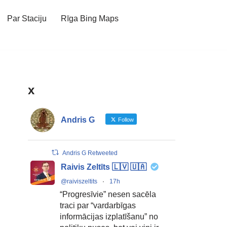
Par Staciju
Rīga Bing Maps
x
Andris G
Follow
Andris G Retweeted
Raivis Zeltīts 🇱🇻 🇺🇦
@raiviszeltits
·
17h
“Progresīvie” nesen sacēla
traci par “vardarbīgas
informācijas izplatīšanu” no