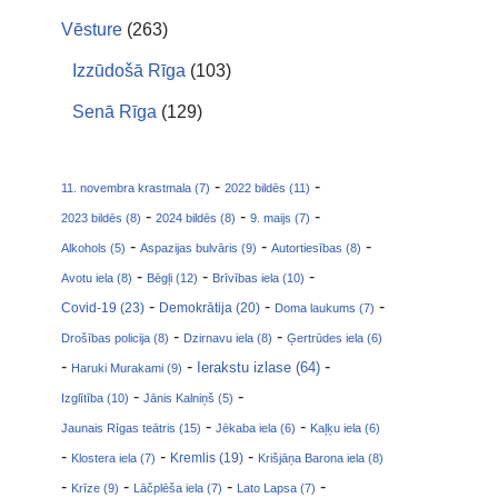
Vēsture
(263)
Izzūdošā Rīga
(103)
Senā Rīga
(129)
-
-
11. novembra krastmala (7)
2022 bildēs (11)
-
-
-
2023 bildēs (8)
2024 bildēs (8)
9. maijs (7)
-
-
-
Alkohols (5)
Aspazijas bulvāris (9)
Autortiesības (8)
-
-
-
Avotu iela (8)
Bēgļi (12)
Brīvības iela (10)
-
-
-
Covid-19 (23)
Demokrātija (20)
Doma laukums (7)
-
-
Drošības policija (8)
Dzirnavu iela (8)
Ģertrūdes iela (6)
-
-
-
Ierakstu izlase (64)
Haruki Murakami (9)
-
-
Izglītība (10)
Jānis Kalniņš (5)
-
-
Jaunais Rīgas teātris (15)
Jēkaba iela (6)
Kaļķu iela (6)
-
-
-
Klostera iela (7)
Kremlis (19)
Krišjāņa Barona iela (8)
-
-
-
-
Krīze (9)
Lāčplēša iela (7)
Lato Lapsa (7)