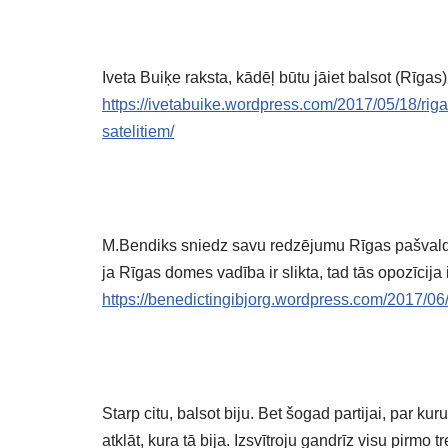
Iveta Buiķe raksta, kādēļ būtu jāiet balsot (Rīg
https://ivetabuike.wordpress.com/2017/05/18/rig
satelitiem/
M.Bendiks sniedz savu redzējumu Rīgas pašvaldību
ja Rīgas domes vadība ir slikta, tad tās opozīcija 
https://benedictingibjorg.wordpress.com/2017/06
Starp citu, balsot biju. Bet šogad partijai, par ku
atklāt, kura tā bija. Izsvītroju gandrīz visu pirmo 