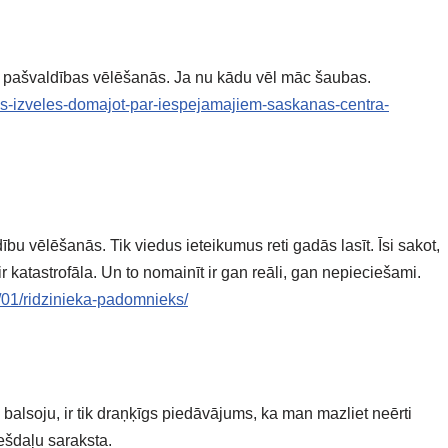
as) pašvaldības vēlēšanās. Ja nu kādu vēl māc šaubas.
as-izveles-domajot-par-iespejamajiem-saskanas-centra-
 vēlēšanās. Tik viedus ieteikumus reti gadās lasīt. Īsi sakot,
ir katastrofāla. Un to nomainīt ir gan reāli, gan nepieciešami.
/01/ridzinieka-padomnieks/
ru balsoju, ir tik draņķīgs piedāvājums, ka man mazliet neērti
trešdaļu saraksta.