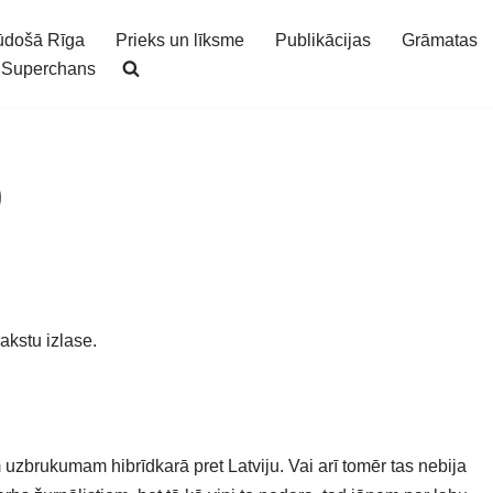
ūdošā Rīga
Prieks un līksme
Publikācijas
Grāmatas
Superchans
9
akstu izlase.
zbrukumam hibrīdkarā pret Latviju. Vai arī tomēr tas nebija