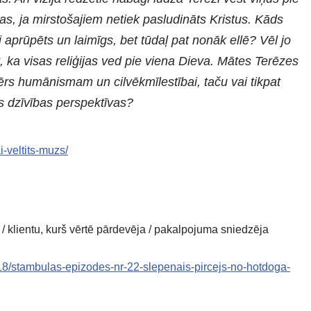
as, ja mirstošajiem netiek pasludināts Kristus. Kāds
 aprūpēts un laimīgs, bet tūdaļ pat nonāk ellē? Vēl jo
t, ka visas reliģijas ved pie viena Dieva. Mātes Terēzes
rs humānismam un cilvēkmīlestībai, taču vai tikpat
ās dzīvības perspektīvas?
-veltits-muzs/
u / klientu, kurš vērtē pārdevēja / pakalpojuma sniedzēja
18/stambulas-epizodes-nr-22-slepenais-pircejs-no-hotdoga-