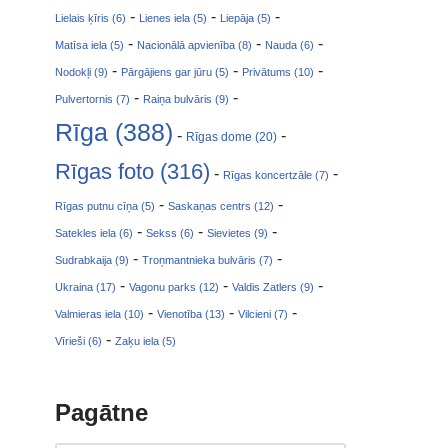
-
-
-
Lielais ķīris (6)
Lienes iela (5)
Liepāja (5)
-
-
-
Matīsa iela (5)
Nacionālā apvienība (8)
Nauda (6)
-
-
-
Nodokļi (9)
Pārgājiens gar jūru (5)
Privātums (10)
-
-
Pulvertornis (7)
Raiņa bulvāris (9)
Rīga (388)
-
-
Rīgas dome (20)
Rīgas foto (316)
-
-
Rīgas koncertzāle (7)
-
-
Rīgas putnu cīņa (5)
Saskaņas centrs (12)
-
-
-
Satekles iela (6)
Sekss (6)
Sievietes (9)
-
-
Sudrabkaija (9)
Troņmantnieka bulvāris (7)
-
-
-
Ukraina (17)
Vagonu parks (12)
Valdis Zatlers (9)
-
-
-
Valmieras iela (10)
Vienotība (13)
Vilcieni (7)
-
Vīrieši (6)
Zaķu iela (5)
Pagātne