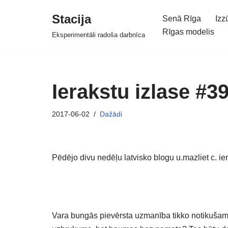
Stacija
Senā Rīga
Izz
Skip
Rīgas modelis
Eksperimentāli radoša darbnīca
to
content
Ierakstu izlase #3
2017-06-02
Dažādi
Pēdējo divu nedēļu latvisko blogu u.mazliet c. ier
Vara bungās pievērsta uzmanība tikko notikušam u