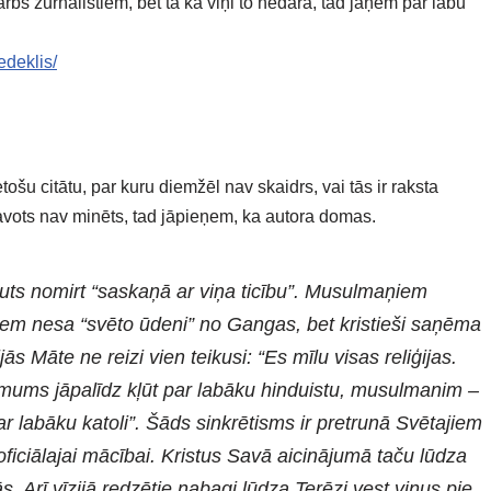
 žurnālistiem, bet tā kā viņi to nedara, tad jāņem par labu
edeklis/
ošu citātu, par kuru diemžēl nav skaidrs, vai tās ir raksta
avots nav minēts, tad jāpieņem, ka autora domas.
uts nomirt “saskaņā ar viņa ticību”. Musulmaņiem
iem nesa “svēto ūdeni” no Gangas, bet kristieši saņēma
s Māte ne reizi vien teikusi: “Es mīlu visas reliģijas.
mums jāpalīdz kļūt par labāku hinduistu, musulmanim –
r labāku katoli”. Šāds sinkrētisms ir pretrunā Svētajiem
iciālajai mācībai. Kristus Savā aicinājumā taču lūdza
 Arī vīzijā redzētie nabagi lūdza Terēzi vest viņus pie