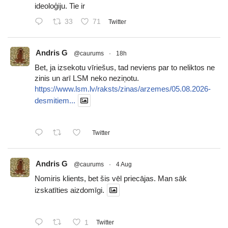
ideoloģiju. Tie ir
33
71
Twitter
Andris G
@caurums
·
18h
Bet, ja izsekotu vīriešus, tad neviens par to neliktos ne
zinis un arī LSM neko neziņotu.
https://www.lsm.lv/raksts/zinas/arzemes/05.08.2026-
desmitiem...
Twitter
Andris G
@caurums
·
4 Aug
Nomiris klients, bet šis vēl priecājas. Man sāk
izskatīties aizdomīgi.
1
Twitter