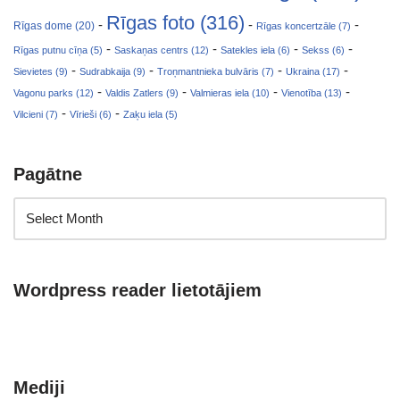
Rīgas foto (316)
-
-
-
Rīgas dome (20)
Rīgas koncertzāle (7)
-
-
-
-
Rīgas putnu cīņa (5)
Saskaņas centrs (12)
Satekles iela (6)
Sekss (6)
-
-
-
-
Sievietes (9)
Sudrabkaija (9)
Troņmantnieka bulvāris (7)
Ukraina (17)
-
-
-
-
Vagonu parks (12)
Valdis Zatlers (9)
Valmieras iela (10)
Vienotība (13)
-
-
Vilcieni (7)
Vīrieši (6)
Zaķu iela (5)
Pagātne
Wordpress reader lietotājiem
Mediji