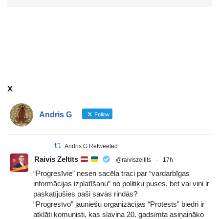
x
Andris G
Follow
Andris G Retweeted
Raivis Zeltīts
@raiviszeltits
·
17h
“Progresīvie” nesen sacēla traci par “vardarbīgas
informācijas izplatīšanu” no politiķu puses, bet vai viņi ir
paskatījušies paši savās rindās?
“Progresīvo” jauniešu organizācijas “Protests” biedri ir
atklāti komunisti, kas slavina 20. gadsimta asiņaināko