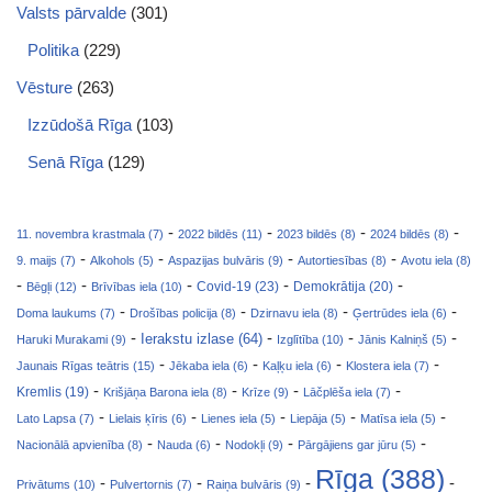
Valsts pārvalde
(301)
Politika
(229)
Vēsture
(263)
Izzūdošā Rīga
(103)
Senā Rīga
(129)
-
-
-
-
11. novembra krastmala (7)
2022 bildēs (11)
2023 bildēs (8)
2024 bildēs (8)
-
-
-
-
9. maijs (7)
Alkohols (5)
Aspazijas bulvāris (9)
Autortiesības (8)
Avotu iela (8)
-
-
-
-
-
Covid-19 (23)
Bēgļi (12)
Brīvības iela (10)
Demokrātija (20)
-
-
-
-
Doma laukums (7)
Drošības policija (8)
Dzirnavu iela (8)
Ģertrūdes iela (6)
-
-
-
-
Ierakstu izlase (64)
Haruki Murakami (9)
Izglītība (10)
Jānis Kalniņš (5)
-
-
-
-
Jaunais Rīgas teātris (15)
Jēkaba iela (6)
Kaļķu iela (6)
Klostera iela (7)
-
-
-
-
Kremlis (19)
Krišjāņa Barona iela (8)
Krīze (9)
Lāčplēša iela (7)
-
-
-
-
-
Lato Lapsa (7)
Lielais ķīris (6)
Lienes iela (5)
Liepāja (5)
Matīsa iela (5)
-
-
-
-
Nacionālā apvienība (8)
Nauda (6)
Nodokļi (9)
Pārgājiens gar jūru (5)
Rīga (388)
-
-
-
-
Privātums (10)
Pulvertornis (7)
Raiņa bulvāris (9)