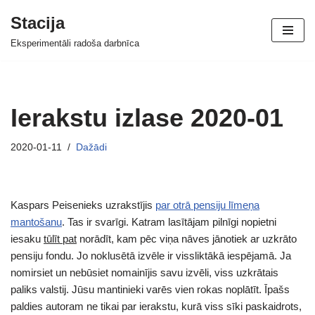
Stacija
Skip
Eksperimentāli radoša darbnīca
to
content
Ierakstu izlase 2020-01
2020-01-11
Dažādi
Kaspars Peisenieks uzrakstījis
par otrā pensiju līmeņa
mantošanu
. Tas ir svarīgi. Katram lasītājam pilnīgi nopietni
iesaku
tūlīt pat
norādīt, kam pēc viņa nāves jānotiek ar uzkrāto
pensiju fondu. Jo noklusētā izvēle ir vissliktākā iespējamā. Ja
nomirsiet un nebūsiet nomainījis savu izvēli, viss uzkrātais
paliks valstij. Jūsu mantinieki varēs vien rokas noplātīt. Īpašs
paldies autoram ne tikai par ierakstu, kurā viss sīki paskaidrots,