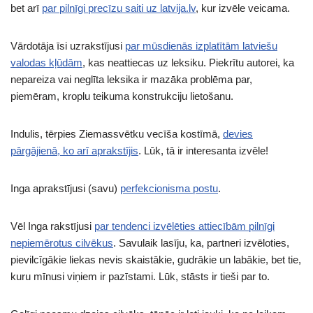
bet arī
par pilnīgi precīzu saiti uz latvija.lv
, kur izvēle veicama.
Vārdotāja īsi uzrakstījusi
par mūsdienās izplatītām latviešu
valodas kļūdām
, kas neattiecas uz leksiku. Piekrītu autorei, ka
nepareiza vai neglīta leksika ir mazāka problēma par,
piemēram, kroplu teikuma konstrukciju lietošanu.
Indulis, tērpies Ziemassvētku vecīša kostīmā,
devies
pārgājienā, ko arī aprakstījis
. Lūk, tā ir interesanta izvēle!
Inga aprakstījusi (savu)
perfekcionisma postu
.
Vēl Inga rakstījusi
par tendenci izvēlēties attiecībām pilnīgi
nepiemērotus cilvēkus
. Savulaik lasīju, ka, partneri izvēloties,
pievilcīgākie liekas nevis skaistākie, gudrākie un labākie, bet tie,
kuru mīnusi viņiem ir pazīstami. Lūk, stāsts ir tieši par to.