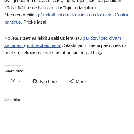
Galīgi neesmu dzejas cilvēks, tāpēc ir ļoti jauki, ka pa laikam
kāds sīkāk iepazīstina ar izlasītajiem dzejoļiem.
Meenessmeitina
pārrakstījusi daudzus igauņu dzejnieka Contra
pantiņus
. Prieks lasīt!
No
ledus zemes
ielikšu saiti uz ierakstu
par dzīvi pēc divām
svītriņām (grūtniecības testā
). Stāsts jau ir krietni pavirzījies uz
priekšu, sekojošos ierakstus atradīsiet turpat blogā.
Share this:
X
Facebook
More
Like this: