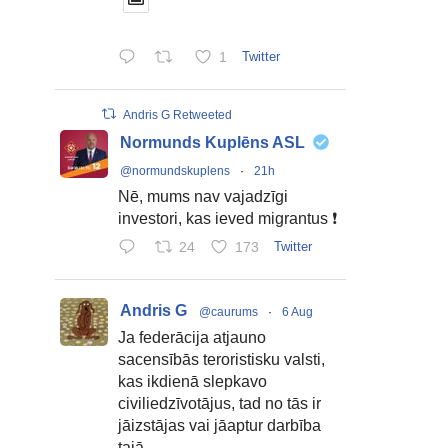
1
Twitter
Andris G Retweeted
Normunds Kuplēns ASL
@normundskuplens
·
21h
Nē, mums nav vajadzīgi
investori, kas ieved migrantus ❗
24
173
Twitter
Andris G
@caurums
·
6 Aug
Ja federācija atjauno
sacensībās teroristisku valsti,
kas ikdienā slepkavo
civiliedzīvotājus, tad no tās ir
jāizstājas vai jāaptur darbība
tajā.