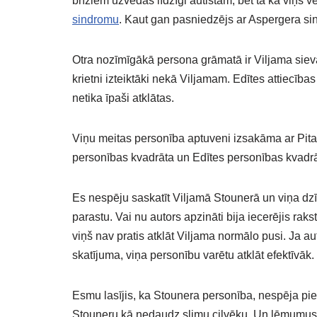
brīžiem uzvedas līdzīgi autistam, bet tā kā viņš 
sindromu
. Kaut gan pasniedzējs ar Aspergera si
Otra nozīmīgākā persona grāmatā ir Viljama sieva
krietni izteiktāki nekā Viljamam. Edītes attiecība
netika īpaši atklātas.
Viņu meitas personība aptuveni izsakāma ar Pitag
personības kvadrāta un Edītes personības kvadrā
Es nespēju saskatīt Viljamā Stounerā un viņa dzī
parastu. Vai nu autors apzināti bija iecerējis raks
viņš nav pratis atklāt Viljama normālo pusi. Ja a
skatījuma, viņa personību varētu atklāt efektīvāk.
Esmu lasījis, ka Stounera personība, nespēja pie
Stouneru kā nedaudz slimu cilvēku. Un lēmumus vi