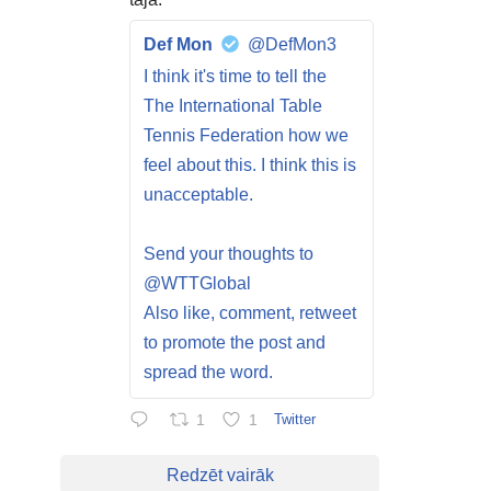
Def Mon
@DefMon3
I think it's time to tell the
The International Table
Tennis Federation how we
feel about this. I think this is
unacceptable.
Send your thoughts to
@WTTGlobal
Also like, comment, retweet
to promote the post and
spread the word.
1
1
Twitter
Redzēt vairāk