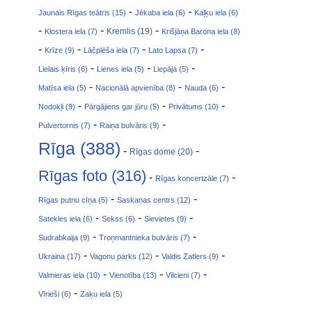
-
-
Jaunais Rīgas teātris (15)
Jēkaba iela (6)
Kaļķu iela (6)
-
-
-
Klostera iela (7)
Kremlis (19)
Krišjāņa Barona iela (8)
-
-
-
-
Krīze (9)
Lāčplēša iela (7)
Lato Lapsa (7)
-
-
-
Lielais ķīris (6)
Lienes iela (5)
Liepāja (5)
-
-
-
Matīsa iela (5)
Nacionālā apvienība (8)
Nauda (6)
-
-
-
Nodokļi (9)
Pārgājiens gar jūru (5)
Privātums (10)
-
-
Pulvertornis (7)
Raiņa bulvāris (9)
Rīga (388)
-
-
Rīgas dome (20)
Rīgas foto (316)
-
-
Rīgas koncertzāle (7)
-
-
Rīgas putnu cīņa (5)
Saskaņas centrs (12)
-
-
-
Satekles iela (6)
Sekss (6)
Sievietes (9)
-
-
Sudrabkaija (9)
Troņmantnieka bulvāris (7)
-
-
-
Ukraina (17)
Vagonu parks (12)
Valdis Zatlers (9)
-
-
-
Valmieras iela (10)
Vienotība (13)
Vilcieni (7)
-
Vīrieši (6)
Zaķu iela (5)