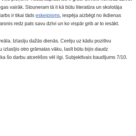
egas vairāk. Stouneram tā it kā būtu literatūra un skolotāja
arbs ir tikai tāds
eskeipisms
, iespēja aizbēgt no ikdienas
nis redz pats savu dzīvi un ko vispār grib ar to iesākt.
i reāla. Izlasīju dažās dienās. Cerēju uz kādu pozitīvu
 izlasījis otro grāmatas vāku, lasīt būtu bijis daudz
ka šo darbu atcerēšos vēl ilgi. Subjektīvais baudījums 7/10.