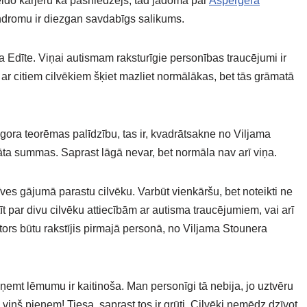
veido karjeru kā pasniedzējs, tad jādomā par
Aspergera
ndromu ir diezgan savdabīgs salikums.
 Edīte. Viņai autismam raksturīgie personības traucējumi ir
s ar citiem cilvēkiem šķiet mazliet normālākas, bet tās grāmatā
ora teorēmas palīdzību, tas ir, kvadrātsakne no Viljama
ta summas. Saprast lāgā nevar, bet normāla nav arī viņa.
ves gājumā parastu cilvēku. Varbūt vienkāršu, bet noteikti ne
tīt par divu cilvēku attiecībām ar autisma traucējumiem, vai arī
utors būtu rakstījis pirmajā personā, no Viljama Stounera
ņemt lēmumu ir kaitinoša. Man personīgi tā nebija, jo uztvēru
ņš pieņem! Tiesa, saprast tos ir grūti. Cilvēki nemēdz dzīvot