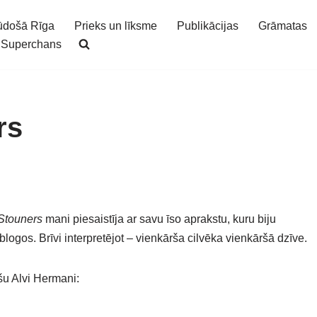
ūdošā Rīga
Prieks un līksme
Publikācijas
Grāmatas
Superchans
rs
Stouners
mani piesaistīja ar savu īso aprakstu, kuru biju
logos. Brīvi interpretējot – vienkārša cilvēka vienkāršā dzīve.
ēšu Alvi Hermani: