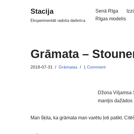
Stacija
Senā Rīga
Izz
Skip
Rīgas modelis
Eksperimentāli radoša darbnīca
to
content
Grāmata – Stoune
2018-07-31
Grāmatas
1 Comment
Džona Viljamsa
manījis dažādos b
Man šķita, ka grāmata man varētu ļoti patikt. Cit