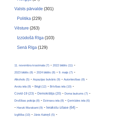
Valsts pārvalde
(301)
Politika
(229)
Vēsture
(263)
Izzūdošā Rīga
(103)
Senā Rīga
(129)
-
-
11. novembra krastmala (7)
2022 bildēs (11)
-
-
-
2023 bildēs (8)
2024 bildēs (8)
9. maijs (7)
-
-
-
Alkohols (5)
Aspazijas bulvāris (9)
Autortiesības (8)
-
-
-
Avotu iela (8)
Bēgļi (12)
Brīvības iela (10)
-
-
-
Covid-19 (23)
Demokrātija (20)
Doma laukums (7)
-
-
Drošības policija (8)
Dzirnavu iela (8)
Ģertrūdes iela (6)
-
-
-
Ierakstu izlase (64)
Haruki Murakami (9)
-
-
Izglītība (10)
Jānis Kalniņš (5)