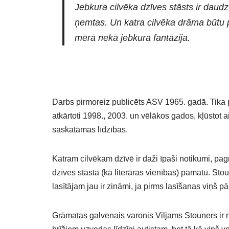
Jebkura cilvēka dzīves stāsts ir dau
ņemtas. Un katra cilvēka drāma būtu pe
mērā nekā jebkura fantāzija.
Darbs pirmoreiz publicēts ASV 1965. gadā. Tika p
atkārtoti 1998., 2003. un vēlākos gados, kļūstot
saskatāmas līdzības.
Katram cilvēkam dzīvē ir daži īpaši notikumi, pa
dzīves stāsta (kā literāras vienības) pamatu. St
lasītājam jau ir zināmi, ja pirms lasīšanas viņš 
Grāmatas galvenais varonis Viljams Stouners ir 