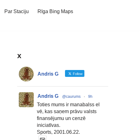
Par Staciju
Rīga Bing Maps
x
Andris G
Follow
Andris G
@caurums
·
9h
Toties mums ir manabalss el
vē, kas saņem prāvu valsts
finansējumu un cenzē
iniciatīvas.
Sports, 2001.06.22.