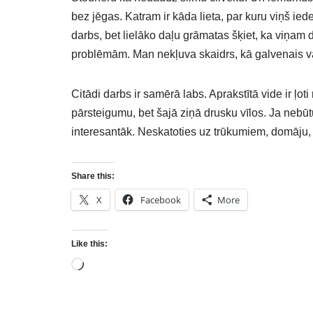
bez jēgas. Katram ir kāda lieta, par kuru viņš ied
darbs, bet lielāko daļu grāmatas šķiet, ka viņam d
problēmām. Man nekļuva skaidrs, kā galvenais varo
Citādi darbs ir samērā labs. Aprakstītā vide ir ļot
pārsteigumu, bet šajā ziņā drusku vīlos. Ja nebūtu
interesantāk. Neskatoties uz trūkumiem, domāju, 
Share this:
X
Facebook
More
Like this: