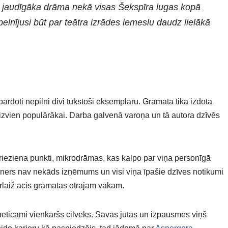
dz jaudīgāka drāma nekā visas Šekspīra lugas kopā
lnījusi būt par teātra izrādes iemeslu daudz lielākā
ārdoti nepilni divi tūkstoši eksemplāru. Grāmata tika izdota
 aizvien populārākai. Darba galvenā varoņa un tā autora dzīvēs
grieziena punkti, mikrodrāmas, kas kalpo par viņa personīgā
ouners nav nekāds izņēmums un visi viņa īpašie dzīves notikumi
pārlaiž acis grāmatas otrajam vākam.
neticami vienkāršs cilvēks. Savās jūtās un izpausmēs viņš