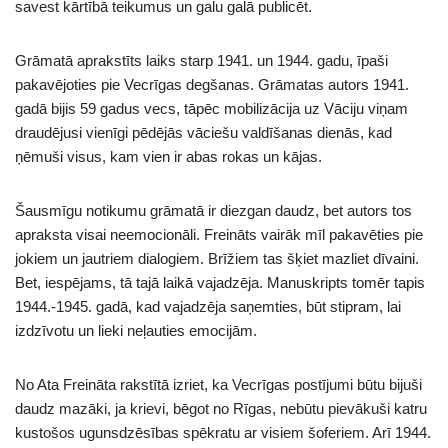
savest kārtībā teikumus un galu galā publicēt.
Grāmatā aprakstīts laiks starp 1941. un 1944. gadu, īpaši
pakavējoties pie Vecrīgas degšanas. Grāmatas autors 1941.
gadā bijis 59 gadus vecs, tāpēc mobilizācija uz Vāciju viņam
draudējusi vienīgi pēdējās vāciešu valdīšanas dienās, kad
ņēmuši visus, kam vien ir abas rokas un kājas.
Šausmīgu notikumu grāmatā ir diezgan daudz, bet autors tos
apraksta visai neemocionāli. Freināts vairāk mīl pakavēties pie
jokiem un jautriem dialogiem. Brīžiem tas šķiet mazliet dīvaini.
Bet, iespējams, tā tajā laikā vajadzēja. Manuskripts tomēr tapis
1944.-1945. gadā, kad vajadzēja saņemties, būt stipram, lai
izdzīvotu un lieki neļauties emocijām.
No Ata Freināta rakstītā izriet, ka Vecrīgas postījumi būtu bijuši
daudz mazāki, ja krievi, bēgot no Rīgas, nebūtu pievākuši katru
kustošos ugunsdzēsības spēkratu ar visiem šoferiem. Arī 1944.