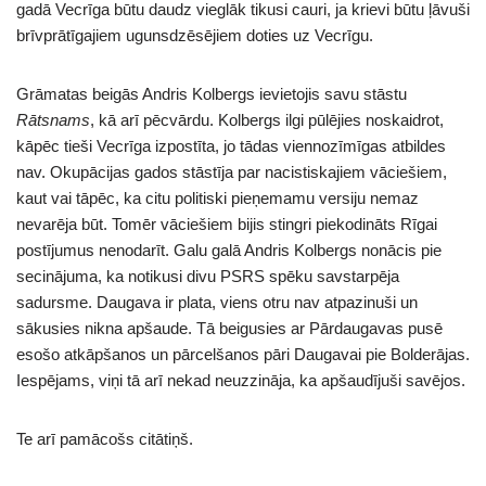
gadā Vecrīga būtu daudz vieglāk tikusi cauri, ja krievi būtu ļāvuši
brīvprātīgajiem ugunsdzēsējiem doties uz Vecrīgu.
Grāmatas beigās Andris Kolbergs ievietojis savu stāstu
Rātsnams
, kā arī pēcvārdu. Kolbergs ilgi pūlējies noskaidrot,
kāpēc tieši Vecrīga izpostīta, jo tādas viennozīmīgas atbildes
nav. Okupācijas gados stāstīja par nacistiskajiem vāciešiem,
kaut vai tāpēc, ka citu politiski pieņemamu versiju nemaz
nevarēja būt. Tomēr vāciešiem bijis stingri piekodināts Rīgai
postījumus nenodarīt. Galu galā Andris Kolbergs nonācis pie
secinājuma, ka notikusi divu PSRS spēku savstarpēja
sadursme. Daugava ir plata, viens otru nav atpazinuši un
sākusies nikna apšaude. Tā beigusies ar Pārdaugavas pusē
esošo atkāpšanos un pārcelšanos pāri Daugavai pie Bolderājas.
Iespējams, viņi tā arī nekad neuzzināja, ka apšaudījuši savējos.
Te arī pamācošs citātiņš.