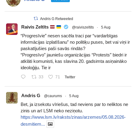
Andris G Retweeted
Raivis Zeltīts
@raiviszeltits
·
5 Aug
“Progresīvie” nesen sacēla traci par “vardarbīgas
informācijas izplatīšanu” no politiķu puses, bet vai viņi ir
paskatījušies paši savās rindās?
“Progresīvo” jauniešu organizācijas “Protests” biedri ir
atklāti komunisti, kas slavina 20. gadsimta asiņaināko
ideoloģiju. Tie ir
33
71
Twitter
Andris G
@caurums
·
5 Aug
Bet, ja izsekotu vīriešus, tad neviens par to neliktos ne
zinis un arī LSM neko neziņotu.
https://www.lsm.lv/raksts/zinas/arzemes/05.08.2026-
desmitiem...