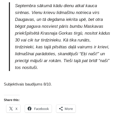
Septembra sākumā kādu dienu atkal kauca
sirēnas. Vienu krievu lidmašīnu notrieca virs
Daugavas, un tā degdama iekrita upē, bet otra
bēgot paguva nosviest pāris bumbu Maskavas
priekšpilsētā Krasnaja Gorkas tirgū, nositot kādus
30 vai cik tur tirdzinieku. Kā tika runāts,
tirdzinieki, kas tajā pilsētas daļā vairums ir krievi,
lidmašīnai parādoties, skandējuši “Eķi naši!” un
priecīgi mājuši ar rokām. Tieši tajā pat brīdī “naši”
tos nosituši.
Subjektīvais baudījums 8/10.
Share this:
X
Facebook
More