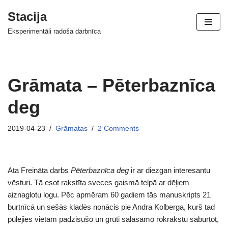
Stacija
Skip
Eksperimentāli radoša darbnīca
to
content
Grāmata – Pēterbaznīca
deg
2019-04-23
Grāmatas
2 Comments
Ata Freināta darbs
Pēterbaznīca deg
ir ar diezgan interesantu
vēsturi. Tā esot rakstīta sveces gaismā telpā ar dēļiem
aiznaglotu logu. Pēc apmēram 60 gadiem tās manuskripts 21
burtnīcā un sešās kladēs nonācis pie Andra Kolberga, kurš tad
pūlējies vietām padzisušo un grūti salasāmo rokrakstu saburtot,