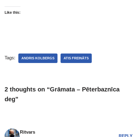
Like this:
Tags:
ANDRIS KOLBERGS
ATIS FREINĀTS
2 thoughts on “Grāmata – Pēterbaznīca
deg”
Ritvars
REPLY