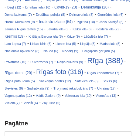
9. maijs (7)
Alkohols (5)
Aspazijas bulvāris (9)
Autortiesības (8)
Avotu iela (8)
-
-
-
-
-
Covid-19 (23)
Bēgļi (12)
Brīvības iela (10)
Demokrātija (20)
-
-
-
-
Doma laukums (7)
Drošības policija (8)
Dzirnavu iela (8)
Ģertrūdes iela (6)
-
-
-
-
Ierakstu izlase (64)
Haruki Murakami (9)
Izglītība (10)
Jānis Kalniņš (5)
-
-
-
-
Jaunais Rīgas teātris (15)
Jēkaba iela (6)
Kaļķu iela (6)
Klostera iela (7)
-
-
-
-
Kremlis (19)
Krišjāņa Barona iela (8)
Krīze (9)
Lāčplēša iela (7)
-
-
-
-
-
Lato Lapsa (7)
Lielais ķīris (6)
Lienes iela (5)
Liepāja (5)
Matīsa iela (5)
-
-
-
-
Nacionālā apvienība (8)
Nauda (6)
Nodokļi (9)
Pārgājiens gar jūru (5)
Rīga (388)
-
-
-
-
Privātums (10)
Pulvertornis (7)
Raiņa bulvāris (9)
Rīgas foto (316)
-
-
-
Rīgas dome (20)
Rīgas koncertzāle (7)
-
-
-
-
Rīgas putnu cīņa (5)
Saskaņas centrs (12)
Satekles iela (6)
Sekss (6)
-
-
-
-
Sievietes (9)
Sudrabkaija (9)
Troņmantnieka bulvāris (7)
Ukraina (17)
-
-
-
-
Vagonu parks (12)
Valdis Zatlers (9)
Valmieras iela (10)
Vienotība (13)
-
-
Vilcieni (7)
Vīrieši (6)
Zaķu iela (5)
Pagātne