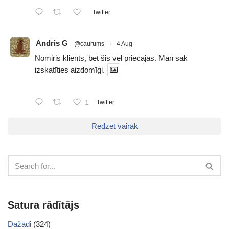
Twitter
Andris G
@caurums
·
4 Aug
Nomiris klients, bet šis vēl priecājas. Man sāk
izskatīties aizdomīgi.
1
Twitter
Redzēt vairāk
Satura rādītājs
Dažādi
(324)