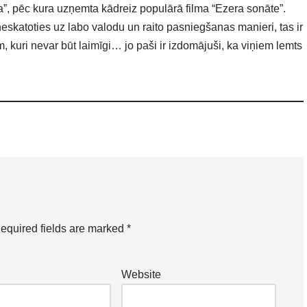
a”, pēc kura uzņemta kādreiz populārā filma “Ezera sonāte”.
neskatoties uz labo valodu un raito pasniegšanas manieri, tas ir
m, kuri nevar būt laimīgi… jo paši ir izdomājuši, ka viņiem lemts
equired fields are marked
*
Website