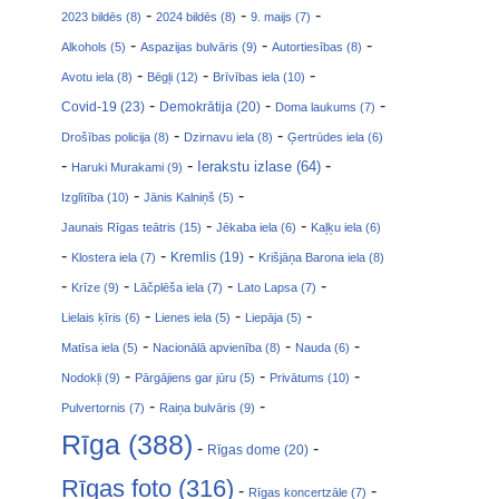
-
-
-
2023 bildēs (8)
2024 bildēs (8)
9. maijs (7)
-
-
-
Alkohols (5)
Aspazijas bulvāris (9)
Autortiesības (8)
-
-
-
Avotu iela (8)
Bēgļi (12)
Brīvības iela (10)
-
-
-
Covid-19 (23)
Demokrātija (20)
Doma laukums (7)
-
-
Drošības policija (8)
Dzirnavu iela (8)
Ģertrūdes iela (6)
-
-
-
Ierakstu izlase (64)
Haruki Murakami (9)
-
-
Izglītība (10)
Jānis Kalniņš (5)
-
-
Jaunais Rīgas teātris (15)
Jēkaba iela (6)
Kaļķu iela (6)
-
-
-
Klostera iela (7)
Kremlis (19)
Krišjāņa Barona iela (8)
-
-
-
-
Krīze (9)
Lāčplēša iela (7)
Lato Lapsa (7)
-
-
-
Lielais ķīris (6)
Lienes iela (5)
Liepāja (5)
-
-
-
Matīsa iela (5)
Nacionālā apvienība (8)
Nauda (6)
-
-
-
Nodokļi (9)
Pārgājiens gar jūru (5)
Privātums (10)
-
-
Pulvertornis (7)
Raiņa bulvāris (9)
Rīga (388)
-
-
Rīgas dome (20)
Rīgas foto (316)
-
-
Rīgas koncertzāle (7)