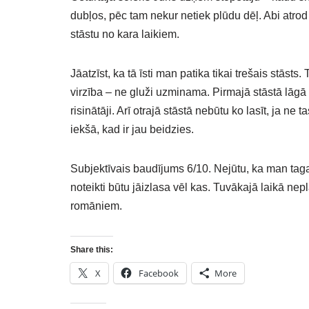
dubļos, pēc tam nekur netiek plūdu dēļ. Abi atr
stāstu no kara laikiem.
Jāatzīst, ka tā īsti man patika tikai trešais stāsts.
virzība – ne gluži uzminama. Pirmajā stāstā lāgā 
risinātāji. Arī otrajā stāstā nebūtu ko lasīt, ja ne
iekšā, kad ir jau beidzies.
Subjektīvais baudījums 6/10. Nejūtu, ka man tagad
noteikti būtu jāizlasa vēl kas. Tuvākajā laikā nep
romāniem.
Share this:
X
Facebook
More