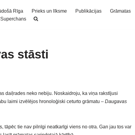
ūdošā Rīga
Prieks un līksme
Publikācijas
Grāmatas
Superchans
s stāsti
ņas daiļrades neko nebiju. Noskaidroju, ka viņa rakstījusi
bu laimi izvēlējos hronoloģiski ceturto grāmatu –
Daugavas
as, tāpēc tie nav pilnīgi neatkarīgi viens no otra. Gan jau tos var
s lasīt grāmatas sarindotajā kārtībā.