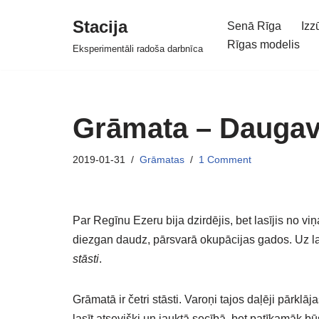
Stacija
Senā Rīga
Izz
Skip
Rīgas modelis
Eksperimentāli radoša darbnīca
to
content
Grāmata – Daugava
2019-01-31
Grāmatas
1 Comment
Par Regīnu Ezeru bija dzirdējis, bet lasījis no vi
diezgan daudz, pārsvarā okupācijas gados. Uz la
stāsti
.
Grāmatā ir četri stāsti. Varoņi tajos daļēji pārklāj
lasīt atsevišķi un jauktā secībā, bet patīkamāk bū