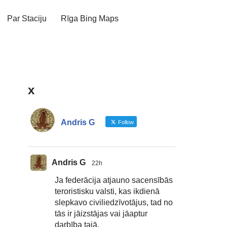
Par Staciju
Rīga Bing Maps
x
Andris G
Follow
Andris G
22h
Ja federācija atjauno sacensībās
teroristisku valsti, kas ikdienā
slepkavo civiliedzīvotājus, tad no
tās ir jāizstājas vai jāaptur
darbība tajā.