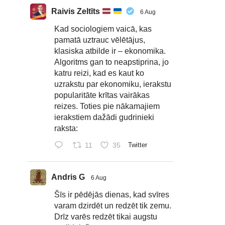
Raivis Zeltīts
6 Aug
Kad sociologiem vaicā, kas
pamatā uztrauc vēlētājus,
klasiska atbilde ir – ekonomika.
Algoritms gan to neapstiprina, jo
katru reizi, kad es kaut ko
uzrakstu par ekonomiku, ierakstu
popularitāte krītas vairākas
reizes. Toties pie nākamajiem
ierakstiem dažādi gudrinieki
raksta:
11
35
Twitter
Andris G
6 Aug
Šīs ir pēdējās dienas, kad svīres
varam dzirdēt un redzēt tik zemu.
Drīz varēs redzēt tikai augstu