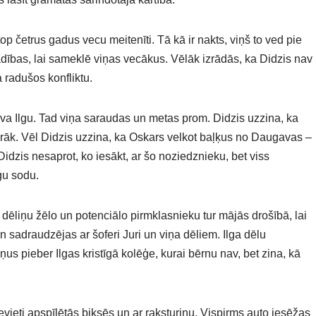
 četrus gadus vecu meitenīti. Tā kā ir nakts, viņš to ved pie
dības, lai sameklē viņas vecākus. Vēlāk izrādās, ka Didzis nav
na radušos konfliktu.
va Ilgu. Tad viņa saraudas un metas prom. Didzis uzzina, ka
vairāk. Vēl Didzis uzzina, ka Oskars velkot baļķus no Daugavas –
Didzis nesaprot, ko iesākt, ar šo noziedznieku, bet viss
gu sodu.
u dēliņu žēlo un potenciālo pirmklasnieku tur mājās drošībā, lai
 sadraudzējas ar šoferi Juri un viņa dēliem. Ilga dēlu
us pieber Ilgas kristīgā kolēģe, kurai bērnu nav, bet zina, kā
evieti apspīlētās biksēs un ar raksturiņu. Vispirms auto iesēžas