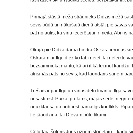
Pirmajā stāstā meža strādnieks Didzis mežā sastop
sevis būdā un nākošajā dienā atstāj pie savas va
pat nojautis, ka viņa iecerētajai ir meita. Abi risi
Otrajā pie Didža darba biedra Oskara ierodas sie
Oskaram ar Ilgu diez ko labi neiet, lai neteiktu 
bezsaimnieka mantu, kā arī it kā tecinot kandžu. 
atrisinās pats no sevis, kad ļaundaris saņem bar
Trešais ir par Ilgu un viņas dēlu Imantu. Ilga sav
nesaslimst. Puika, protams, mājās sēdēt negrib un
neuzklausa un nobriest pamatīgs konflikts. Pipariņ
tie jāaudzina, lai Dievam būtu tīkami.
Ceturtajā šoferis Juris uzņem stopētāju – kādu si