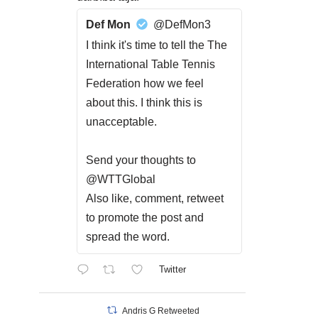
Def Mon
@DefMon3
I think it's time to tell the The
International Table Tennis
Federation how we feel
about this. I think this is
unacceptable.
Send your thoughts to
@WTTGlobal
Also like, comment, retweet
to promote the post and
spread the word.
Twitter
Andris G Retweeted