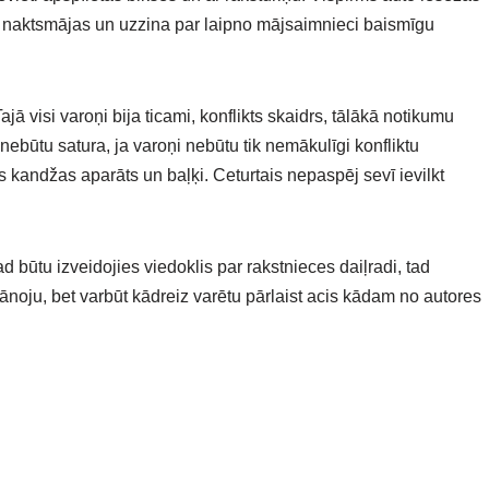
od naktsmājas un uzzina par laipno mājsaimnieci baismīgu
 Tajā visi varoņi bija ticami, konflikts skaidrs, tālākā notikumu
nebūtu satura, ja varoņi nebūtu tik nemākulīgi konfliktu
 tas kandžas aparāts un baļķi. Ceturtais nepaspēj sevī ievilkt
 būtu izveidojies viedoklis par rakstnieces daiļradi, tad
lānoju, bet varbūt kādreiz varētu pārlaist acis kādam no autores