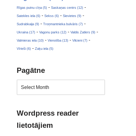
-
-
Rīgas putnu cīņa (5)
Saskaņas centrs (12)
-
-
-
Satekles iela (6)
Sekss (6)
Sievietes (9)
-
-
Sudrabkaija (9)
Troņmantnieka bulvāris (7)
-
-
-
Ukraina (17)
Vagonu parks (12)
Valdis Zatlers (9)
-
-
-
Valmieras iela (10)
Vienotība (13)
Vilcieni (7)
-
Vīrieši (6)
Zaķu iela (5)
Pagātne
Wordpress reader
lietotājiem