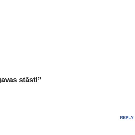
avas stāsti”
REPLY