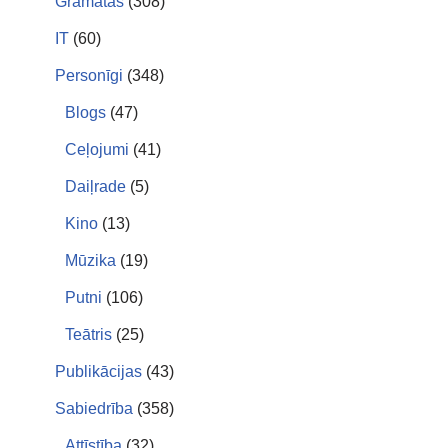
Grāmatas
(308)
IT
(60)
Personīgi
(348)
Blogs
(47)
Ceļojumi
(41)
Daiļrade
(5)
Kino
(13)
Mūzika
(19)
Putni
(106)
Teātris
(25)
Publikācijas
(43)
Sabiedrība
(358)
Attīstība
(32)