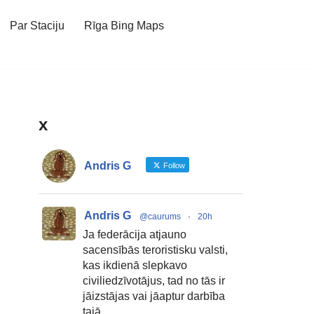
Par Staciju
Rīga Bing Maps
x
Andris G
Follow
Andris G
@caurums
·
20h
Ja federācija atjauno
sacensībās teroristisku valsti,
kas ikdienā slepkavo
civiliedzīvotājus, tad no tās ir
jāizstājas vai jāaptur darbība
tajā.