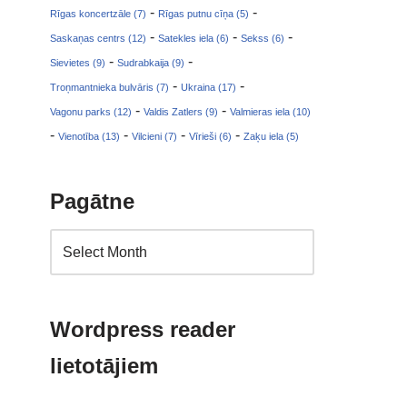
-
-
Rīgas koncertzāle (7)
Rīgas putnu cīņa (5)
-
-
-
Saskaņas centrs (12)
Satekles iela (6)
Sekss (6)
-
-
Sievietes (9)
Sudrabkaija (9)
-
-
Troņmantnieka bulvāris (7)
Ukraina (17)
-
-
Vagonu parks (12)
Valdis Zatlers (9)
Valmieras iela (10)
-
-
-
-
Vienotība (13)
Vilcieni (7)
Vīrieši (6)
Zaķu iela (5)
Pagātne
Wordpress reader
lietotājiem