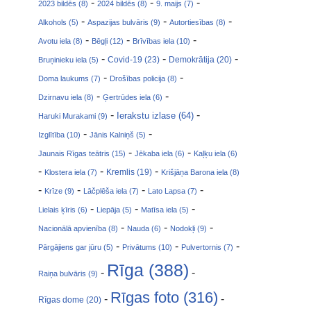
-
-
-
2023 bildēs (8)
2024 bildēs (8)
9. maijs (7)
-
-
-
Alkohols (5)
Aspazijas bulvāris (9)
Autortiesības (8)
-
-
-
Avotu iela (8)
Bēgļi (12)
Brīvības iela (10)
-
-
-
Covid-19 (23)
Bruņinieku iela (5)
Demokrātija (20)
-
-
Doma laukums (7)
Drošības policija (8)
-
-
Dzirnavu iela (8)
Ģertrūdes iela (6)
-
-
Ierakstu izlase (64)
Haruki Murakami (9)
-
-
Izglītība (10)
Jānis Kalniņš (5)
-
-
Jaunais Rīgas teātris (15)
Jēkaba iela (6)
Kaļķu iela (6)
-
-
-
Klostera iela (7)
Kremlis (19)
Krišjāņa Barona iela (8)
-
-
-
-
Krīze (9)
Lāčplēša iela (7)
Lato Lapsa (7)
-
-
-
Lielais ķīris (6)
Liepāja (5)
Matīsa iela (5)
-
-
-
Nacionālā apvienība (8)
Nauda (6)
Nodokļi (9)
-
-
-
Pārgājiens gar jūru (5)
Privātums (10)
Pulvertornis (7)
Rīga (388)
-
-
Raiņa bulvāris (9)
Rīgas foto (316)
-
-
Rīgas dome (20)