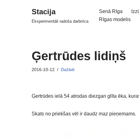
Stacija
Senā Rīga
Izz
Skip
Rīgas modelis
Eksperimentāli radoša darbnīca
to
content
Ģertrūdes lidiņš
2016-10-12
Dažādi
Ģertrūdes ielā 54 atrodas diezgan glīta ēka, kuras
Skats no priekšas vēl ir daudz maz pieņemams.