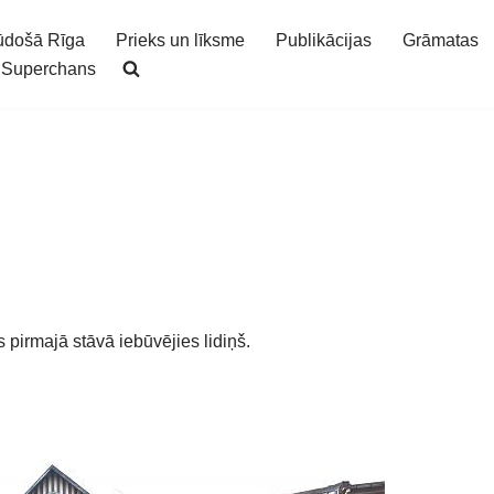
ūdošā Rīga
Prieks un līksme
Publikācijas
Grāmatas
Superchans
 pirmajā stāvā iebūvējies lidiņš.