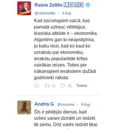
Raivis Zeltīts 🇱🇻 🇺🇦
@raiviszeltits
·
6 Aug
Kad sociologiem vaicā, kas
pamatā uztrauc vēlētājus,
klasiska atbilde ir – ekonomika.
Algoritms gan to neapstiprina,
jo katru reizi, kad es kaut ko
uzrakstu par ekonomiku,
ierakstu popularitāte krītas
vairākas reizes. Toties pie
nākamajiem ierakstiem dažādi
gudrinieki raksta:
11
35
Twitter
Andris G
@caurums
·
6 Aug
Šīs ir pēdējās dienas, kad
svīres varam dzirdēt un redzēt
tik zemu. Drīz varēs redzēt tikai