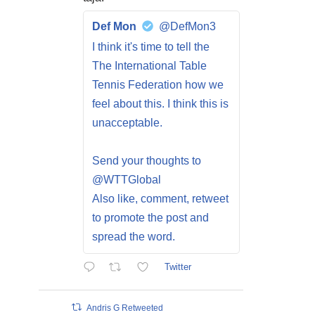
Def Mon
@DefMon3
I think it's time to tell the
The International Table
Tennis Federation how we
feel about this. I think this is
unacceptable.
Send your thoughts to
@WTTGlobal
Also like, comment, retweet
to promote the post and
spread the word.
Twitter
Andris G Retweeted