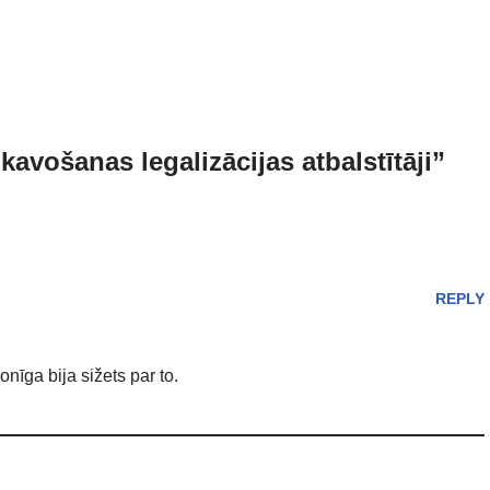
avošanas legalizācijas atbalstītāji”
REPLY
nīga bija sižets par to.