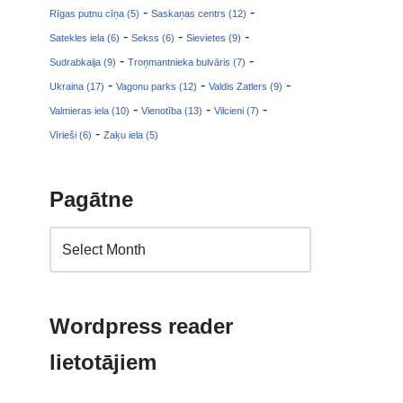
-
-
Rīgas putnu cīņa (5)
Saskaņas centrs (12)
-
-
-
Satekles iela (6)
Sekss (6)
Sievietes (9)
-
-
Sudrabkaija (9)
Troņmantnieka bulvāris (7)
-
-
-
Ukraina (17)
Vagonu parks (12)
Valdis Zatlers (9)
-
-
-
Valmieras iela (10)
Vienotība (13)
Vilcieni (7)
-
Vīrieši (6)
Zaķu iela (5)
Pagātne
Wordpress reader
lietotājiem