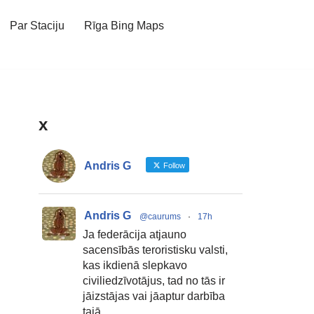
Par Staciju
Rīga Bing Maps
x
Andris G
Follow
Andris G
@caurums
·
17h
Ja federācija atjauno
sacensībās teroristisku valsti,
kas ikdienā slepkavo
civiliedzīvotājus, tad no tās ir
jāizstājas vai jāaptur darbība
tajā.