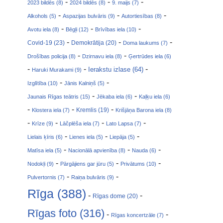
-
-
-
2023 bildēs (8)
2024 bildēs (8)
9. maijs (7)
-
-
-
Alkohols (5)
Aspazijas bulvāris (9)
Autortiesības (8)
-
-
-
Avotu iela (8)
Bēgļi (12)
Brīvības iela (10)
-
-
-
Covid-19 (23)
Demokrātija (20)
Doma laukums (7)
-
-
Drošības policija (8)
Dzirnavu iela (8)
Ģertrūdes iela (6)
-
-
-
Ierakstu izlase (64)
Haruki Murakami (9)
-
-
Izglītība (10)
Jānis Kalniņš (5)
-
-
Jaunais Rīgas teātris (15)
Jēkaba iela (6)
Kaļķu iela (6)
-
-
-
Klostera iela (7)
Kremlis (19)
Krišjāņa Barona iela (8)
-
-
-
-
Krīze (9)
Lāčplēša iela (7)
Lato Lapsa (7)
-
-
-
Lielais ķīris (6)
Lienes iela (5)
Liepāja (5)
-
-
-
Matīsa iela (5)
Nacionālā apvienība (8)
Nauda (6)
-
-
-
Nodokļi (9)
Pārgājiens gar jūru (5)
Privātums (10)
-
-
Pulvertornis (7)
Raiņa bulvāris (9)
Rīga (388)
-
-
Rīgas dome (20)
Rīgas foto (316)
-
-
Rīgas koncertzāle (7)