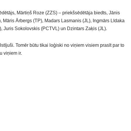
dētājs, Mārtiņš Roze (ZZS) – priekšsēdētāja biedts, Jānis
LC), Māris Ārbergs (TP), Madars Lasmanis (JL), Ingmārs Līdaka
, Juris Sokolovskis (PCTVL) un Dzintars Zaķis (JL).
alstījuši. Tomēr būtu tikai loģiski no viņiem visiem prasīt par to
 viņiem ir.