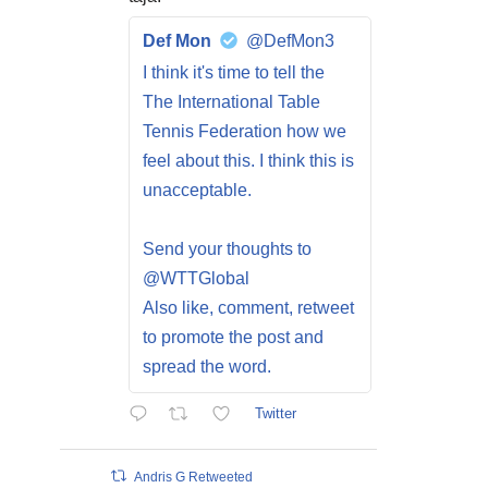
Def Mon
@DefMon3
I think it's time to tell the
The International Table
Tennis Federation how we
feel about this. I think this is
unacceptable.
Send your thoughts to
@WTTGlobal
Also like, comment, retweet
to promote the post and
spread the word.
Twitter
Andris G Retweeted