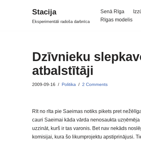
Stacija
Senā Rīga
Izz
Skip
Rīgas modelis
Eksperimentāli radoša darbnīca
to
content
Dzīvnieku slepkav
atbalstītāji
2009-09-16
Politika
2 Comments
Rīt no rīta pie Saeimas notiks pikets pret nežēlī
cauri Saeimai kāda vārda nenosaukta uzņēmēja in
uzzināt, kurš ir tas varonis. Bet nav nekāds nosl
komisijai, kura šo likumprojektu apstiprinājusi. Tie