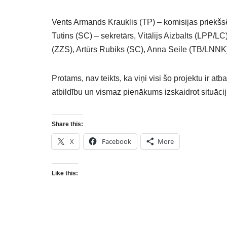
Vents Armands Krauklis (TP) – komisijas priekšsē
Tutins (SC) – sekretārs, Vitālijs Aizbalts (LPP/
(ZZS), Artūrs Rubiks (SC), Anna Seile (TB/LNNK)
Protams, nav teikts, ka viņi visi šo projektu ir atb
atbildību un vismaz pienākums izskaidrot situāciju
Share this:
X
Facebook
More
Like this: