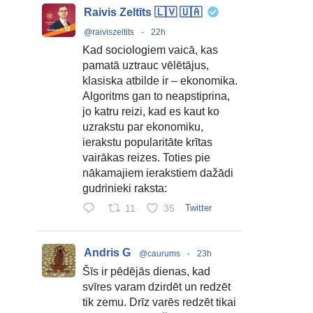
Raivis Zeltīts 🇱🇻 🇺🇦
@raiviszeltits
·
22h
Kad sociologiem vaicā, kas
pamatā uztrauc vēlētājus,
klasiska atbilde ir – ekonomika.
Algoritms gan to neapstiprina,
jo katru reizi, kad es kaut ko
uzrakstu par ekonomiku,
ierakstu popularitāte krītas
vairākas reizes. Toties pie
nākamajiem ierakstiem dažādi
gudrinieki raksta:
11
35
Twitter
Andris G
@caurums
·
23h
Šīs ir pēdējās dienas, kad
svīres varam dzirdēt un redzēt
tik zemu. Drīz varēs redzēt tikai