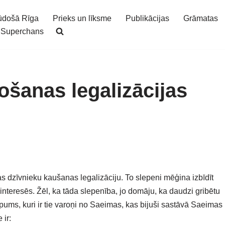
ūdošā Rīga
Prieks un līksme
Publikācijas
Grāmatas
Superchans
ošanas legalizācijas
gas dzīvnieku kaušanas legalizāciju. To slepeni mēģina izbīdīt
teresēs. Žēl, ka tāda slepenība, jo domāju, ka daudzi gribētu
ēpums, kuri ir tie varoņi no Saeimas, kas bijuši sastāvā Saeimas
 ir: