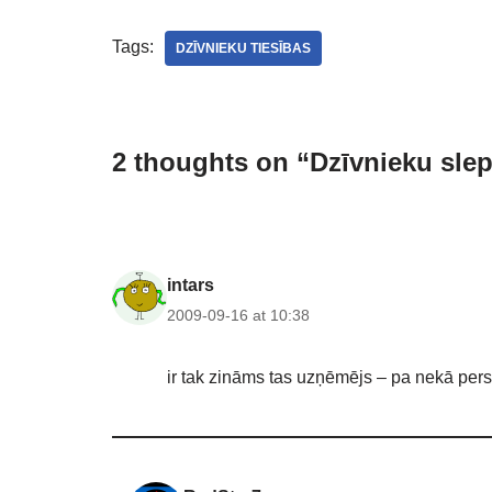
Tags:
DZĪVNIEKU TIESĪBAS
2 thoughts on “Dzīvnieku slepk
intars
2009-09-16 at 10:38
ir tak zināms tas uzņēmējs – pa nekā perso