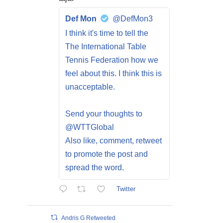
Def Mon
@DefMon3
I think it's time to tell the
The International Table
Tennis Federation how we
feel about this. I think this is
unacceptable.
Send your thoughts to
@WTTGlobal
Also like, comment, retweet
to promote the post and
spread the word.
Twitter
Andris G Retweeted