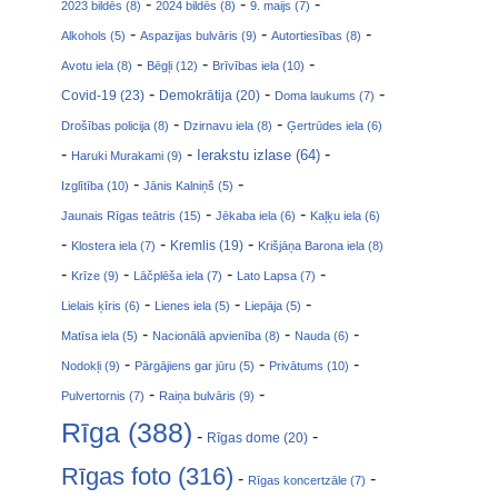
-
-
-
2023 bildēs (8)
2024 bildēs (8)
9. maijs (7)
-
-
-
Alkohols (5)
Aspazijas bulvāris (9)
Autortiesības (8)
-
-
-
Avotu iela (8)
Bēgļi (12)
Brīvības iela (10)
-
-
-
Covid-19 (23)
Demokrātija (20)
Doma laukums (7)
-
-
Drošības policija (8)
Dzirnavu iela (8)
Ģertrūdes iela (6)
-
-
-
Ierakstu izlase (64)
Haruki Murakami (9)
-
-
Izglītība (10)
Jānis Kalniņš (5)
-
-
Jaunais Rīgas teātris (15)
Jēkaba iela (6)
Kaļķu iela (6)
-
-
-
Klostera iela (7)
Kremlis (19)
Krišjāņa Barona iela (8)
-
-
-
-
Krīze (9)
Lāčplēša iela (7)
Lato Lapsa (7)
-
-
-
Lielais ķīris (6)
Lienes iela (5)
Liepāja (5)
-
-
-
Matīsa iela (5)
Nacionālā apvienība (8)
Nauda (6)
-
-
-
Nodokļi (9)
Pārgājiens gar jūru (5)
Privātums (10)
-
-
Pulvertornis (7)
Raiņa bulvāris (9)
Rīga (388)
-
-
Rīgas dome (20)
Rīgas foto (316)
-
-
Rīgas koncertzāle (7)