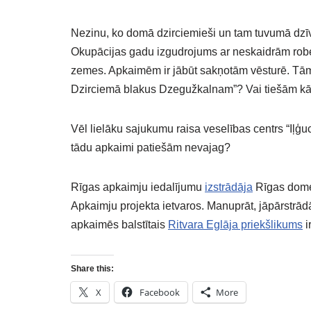
Nezinu, ko domā dzirciemieši un tam tuvumā dzīvo
Okupācijas gadu izgudrojums ar neskaidrām robe
zemes. Apkaimēm ir jābūt sakņotām vēsturē. Tām ir
Dzirciemā blakus Dzegužkalnam”? Vai tiešām kāds
Vēl lielāku sajukumu raisa veselības centrs “Iļģuc
tādu apkaimi patiešām nevajag?
Rīgas apkaimju iedalījumu
izstrādāja
Rīgas domes
Apkaimju projekta ietvaros. Manuprāt, jāpārstrād
apkaimēs balstītais
Ritvara Eglāja priekšlikums
i
Share this:
X
Facebook
More