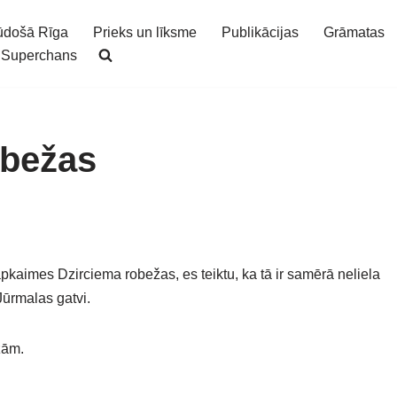
ūdošā Rīga
Prieks un līksme
Publikācijas
Grāmatas
Superchans
obežas
pkaimes Dzirciema robežas, es teiktu, ka tā ir samērā neliela
 Jūrmalas gatvi.
žām.