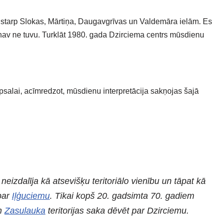
r starp Slokas, Mārtiņa, Daugavgrīvas un Valdemāra ielām. Es
 nav ne tuvu. Turklāt 1980. gada Dzirciema centrs mūsdienu
īpsalai, acīmredzot, mūsdienu interpretācija sakņojas šajā
eizdalīja kā atsevišķu teritoriālo vienību un tāpat kā
par
Iļģuciemu
. Tikai kopš 20. gadsimta 70. gadiem
n
Zasulauka
teritorijas saka dēvēt par Dzirciemu.