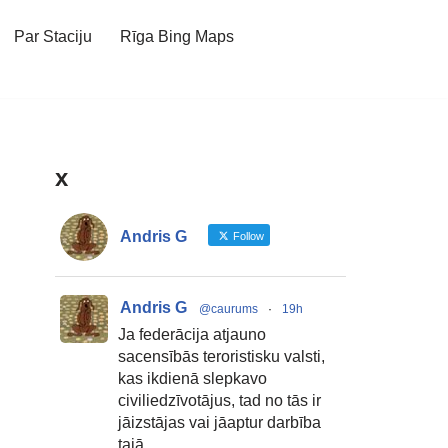
Par Staciju
Rīga Bing Maps
x
Andris G
Follow
Andris G
@caurums
·
19h
Ja federācija atjauno
sacensībās teroristisku valsti,
kas ikdienā slepkavo
civiliedzīvotājus, tad no tās ir
jāizstājas vai jāaptur darbība
tajā.