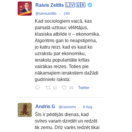
Raivis Zeltīts 🇱🇻 🇺🇦
@raiviszeltits
·
24h
Kad sociologiem vaicā, kas
pamatā uztrauc vēlētājus,
klasiska atbilde ir – ekonomika.
Algoritms gan to neapstiprina,
jo katru reizi, kad es kaut ko
uzrakstu par ekonomiku,
ierakstu popularitāte krītas
vairākas reizes. Toties pie
nākamajiem ierakstiem dažādi
gudrinieki raksta:
11
35
Twitter
Andris G
@caurums
·
6 Aug
Šīs ir pēdējās dienas, kad
svīres varam dzirdēt un redzēt
tik zemu. Drīz varēs redzēt tikai