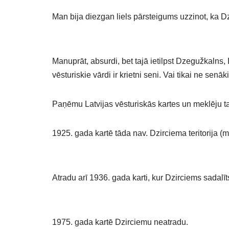
Man bija diezgan liels pārsteigums uzzinot, ka D
Manuprāt, absurdi, bet tajā ietilpst Dzegužkalns,
vēsturiskie vārdi ir krietni seni. Vai tikai ne sen
Paņēmu Latvijas vēsturiskās kartes un meklēju t
1925. gada kartē tāda nav. Dzirciema teritorija (
Atradu arī 1936. gada karti, kur Dzirciems sadal
1975. gada kartē Dzirciemu neatradu.