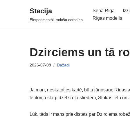
Stacija
Senā Rīga
Izz
Skip
Rīgas modelis
Eksperimentāli radoša darbnīca
to
content
Dzirciems un tā r
2026-07-08
Dažādi
Ja man, neskatoties kartē, būtu jānosauc Rīgas a
teritorija starp dzelzceļa sliedēm, Slokas ielu un
Lūk, tāds ir mans priekšstats par Dzirciema robe