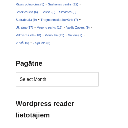
-
-
Rīgas putnu cīņa (5)
Saskaņas centrs (12)
-
-
-
Satekles iela (6)
Sekss (6)
Sievietes (9)
-
-
Sudrabkaija (9)
Troņmantnieka bulvāris (7)
-
-
-
Ukraina (17)
Vagonu parks (12)
Valdis Zatlers (9)
-
-
-
Valmieras iela (10)
Vienotība (13)
Vilcieni (7)
-
Vīrieši (6)
Zaķu iela (5)
Pagātne
Wordpress reader
lietotājiem