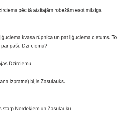
zirciems pēc tā atzītajām robežām esot milzīgs.
 Iļģuciema kvasa rūpnīca un pat Iļģuciema cietums. To
āki par pašu Dzirciemu?
ajās Dzirciemu.
manā izpratnē) bijis Zasulauks.
īts starp Nordeķiem un Zasulauku.