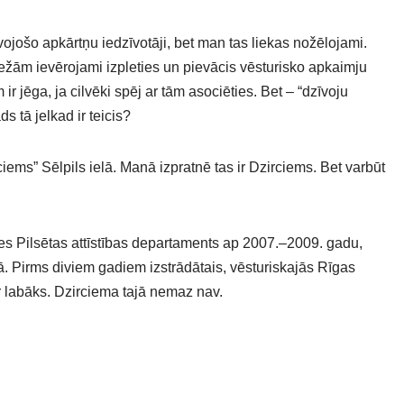
jošo apkārtņu iedzīvotāji, bet man tas liekas nožēlojami.
žām ievērojami izpleties un pievācis vēsturisko apkaimju
 jēga, ja cilvēki spēj ar tām asociēties. Bet – “dzīvoju
 tā jelkad ir teicis?
iems” Sēlpils ielā. Manā izpratnē tas ir Dzirciems. Bet varbūt
 Pilsētas attīstības departaments ap 2007.–2009. gadu,
ā. Pirms diviem gadiem izstrādātais, vēsturiskajās Rīgas
r labāks. Dzirciema tajā nemaz nav.