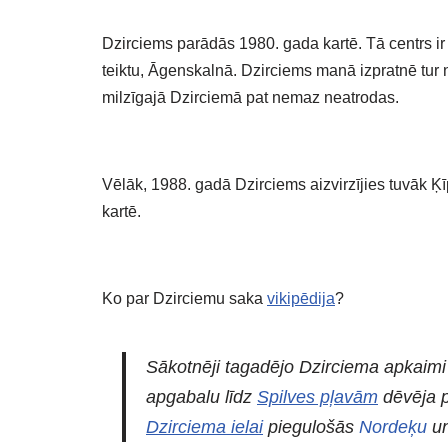
Dzirciems parādās 1980. gada kartē. Tā centrs i
teiktu, Āgenskalnā. Dzirciems manā izpratnē tur
milzīgajā Dzirciemā pat nemaz neatrodas.
Vēlāk, 1988. gadā Dzirciems aizvirzījies tuvāk Ķ
kartē.
Ko par Dzirciemu saka
vikipēdija
?
Sākotnēji tagadējo Dzirciema apkaimi n
apgabalu līdz
Spilves pļavām
dēvēja 
Dzirciema ielai
piegulošās
Nordeķu
u