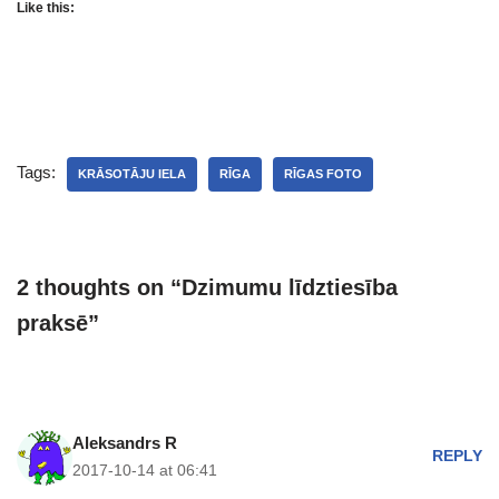
Like this:
Tags:
KRĀSOTĀJU IELA
RĪGA
RĪGAS FOTO
2 thoughts on “Dzimumu līdztiesība
praksē”
Aleksandrs R
REPLY
2017-10-14 at 06:41