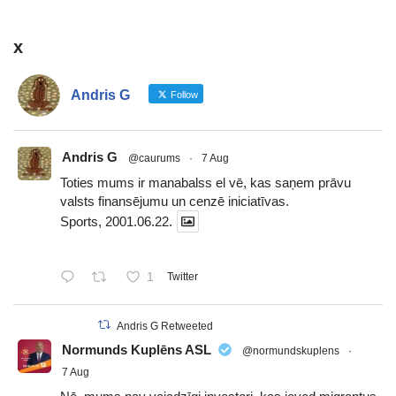
x
Andris G
Follow
Andris G
@caurums
·
7 Aug
Toties mums ir manabalss el vē, kas saņem prāvu
valsts finansējumu un cenzē iniciatīvas.
Sports, 2001.06.22.
1
Twitter
Andris G Retweeted
Normunds Kuplēns ASL
@normundskuplens
·
7 Aug