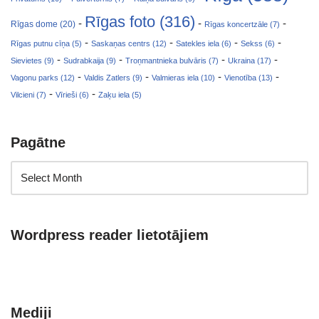
Rīgas foto (316)
-
-
-
Rīgas dome (20)
Rīgas koncertzāle (7)
-
-
-
-
Rīgas putnu cīņa (5)
Saskaņas centrs (12)
Satekles iela (6)
Sekss (6)
-
-
-
-
Sievietes (9)
Sudrabkaija (9)
Troņmantnieka bulvāris (7)
Ukraina (17)
-
-
-
-
Vagonu parks (12)
Valdis Zatlers (9)
Valmieras iela (10)
Vienotība (13)
-
-
Vilcieni (7)
Vīrieši (6)
Zaķu iela (5)
Pagātne
Wordpress reader lietotājiem
Mediji