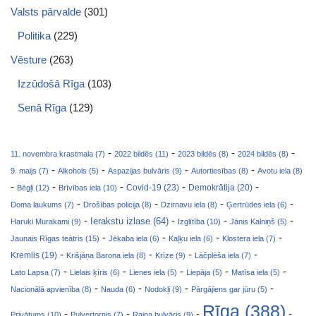
Valsts pārvalde
(301)
Politika
(229)
Vēsture
(263)
Izzūdošā Rīga
(103)
Senā Rīga
(129)
-
-
-
-
11. novembra krastmala (7)
2022 bildēs (11)
2023 bildēs (8)
2024 bildēs (8)
-
-
-
-
9. maijs (7)
Alkohols (5)
Aspazijas bulvāris (9)
Autortiesības (8)
Avotu iela (8)
-
-
-
-
-
Covid-19 (23)
Bēgļi (12)
Brīvības iela (10)
Demokrātija (20)
-
-
-
-
Doma laukums (7)
Drošības policija (8)
Dzirnavu iela (8)
Ģertrūdes iela (6)
-
-
-
-
Ierakstu izlase (64)
Haruki Murakami (9)
Izglītība (10)
Jānis Kalniņš (5)
-
-
-
-
Jaunais Rīgas teātris (15)
Jēkaba iela (6)
Kaļķu iela (6)
Klostera iela (7)
-
-
-
-
Kremlis (19)
Krišjāņa Barona iela (8)
Krīze (9)
Lāčplēša iela (7)
-
-
-
-
-
Lato Lapsa (7)
Lielais ķīris (6)
Lienes iela (5)
Liepāja (5)
Matīsa iela (5)
-
-
-
-
Nacionālā apvienība (8)
Nauda (6)
Nodokļi (9)
Pārgājiens gar jūru (5)
Rīga (388)
-
-
-
-
Privātums (10)
Pulvertornis (7)
Raiņa bulvāris (9)