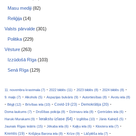
Masu mediji
(82)
Reliģija
(14)
Valsts pārvalde
(301)
Politika
(229)
Vēsture
(263)
Izzūdošā Rīga
(103)
Senā Rīga
(129)
-
-
-
-
11. novembra krastmala (7)
2022 bildēs (11)
2023 bildēs (8)
2024 bildēs (8)
-
-
-
-
9. maijs (7)
Alkohols (5)
Aspazijas bulvāris (9)
Autortiesības (8)
Avotu iela (8)
-
-
-
-
-
Covid-19 (23)
Bēgļi (12)
Brīvības iela (10)
Demokrātija (20)
-
-
-
-
Doma laukums (7)
Drošības policija (8)
Dzirnavu iela (8)
Ģertrūdes iela (6)
-
-
-
-
Ierakstu izlase (64)
Haruki Murakami (9)
Izglītība (10)
Jānis Kalniņš (5)
-
-
-
-
Jaunais Rīgas teātris (15)
Jēkaba iela (6)
Kaļķu iela (6)
Klostera iela (7)
-
-
-
-
Kremlis (19)
Krišjāņa Barona iela (8)
Krīze (9)
Lāčplēša iela (7)