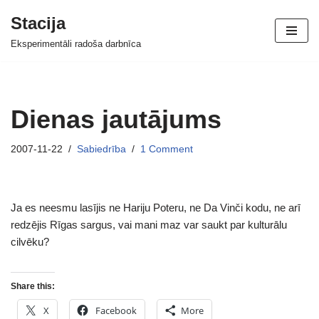
Stacija
Skip
Eksperimentāli radoša darbnīca
to
content
Dienas jautājums
2007-11-22
Sabiedrība
1 Comment
Ja es neesmu lasījis ne Hariju Poteru, ne Da Vinči kodu, ne arī
redzējis Rīgas sargus, vai mani maz var saukt par kulturālu
cilvēku?
Share this:
X
Facebook
More