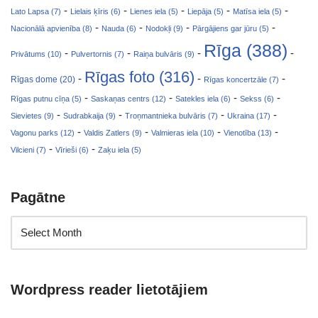
-
-
-
-
-
Lato Lapsa (7)
Lielais ķīris (6)
Lienes iela (5)
Liepāja (5)
Matīsa iela (5)
-
-
-
-
Nacionālā apvienība (8)
Nauda (6)
Nodokļi (9)
Pārgājiens gar jūru (5)
Rīga (388)
-
-
-
-
Privātums (10)
Pulvertornis (7)
Raiņa bulvāris (9)
Rīgas foto (316)
-
-
-
Rīgas dome (20)
Rīgas koncertzāle (7)
-
-
-
-
Rīgas putnu cīņa (5)
Saskaņas centrs (12)
Satekles iela (6)
Sekss (6)
-
-
-
-
Sievietes (9)
Sudrabkaija (9)
Troņmantnieka bulvāris (7)
Ukraina (17)
-
-
-
-
Vagonu parks (12)
Valdis Zatlers (9)
Valmieras iela (10)
Vienotība (13)
-
-
Vilcieni (7)
Vīrieši (6)
Zaķu iela (5)
Pagātne
Wordpress reader lietotājiem