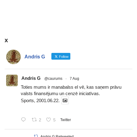
x
Andris G
Follow
Andris G
@caurums
·
7 Aug
Toties mums ir manabalss el vē, kas saņem prāvu
valsts finansējumu un cenzē iniciatīvas.
Sports, 2001.06.22.
2
5
Twitter
Andris G Retweeted