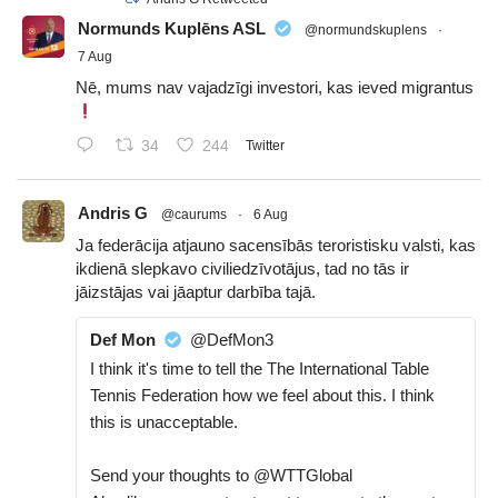
Normunds Kuplēns ASL
@normundskuplens
·
7 Aug
Nē, mums nav vajadzīgi investori, kas ieved migrantus
34
244
Twitter
Andris G
@caurums
·
6 Aug
Ja federācija atjauno sacensībās teroristisku valsti, kas
ikdienā slepkavo civiliedzīvotājus, tad no tās ir
jāizstājas vai jāaptur darbība tajā.
Def Mon
@DefMon3
I think it's time to tell the The International Table
Tennis Federation how we feel about this. I think
this is unacceptable.
Send your thoughts to @WTTGlobal