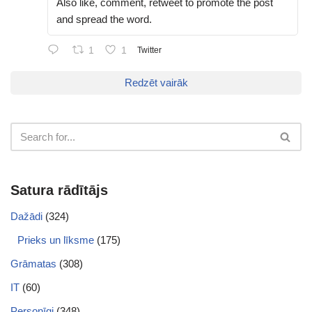
Also like, comment, retweet to promote the post
and spread the word.
1
1
Twitter
Redzēt vairāk
Satura rādītājs
Dažādi
(324)
Prieks un līksme
(175)
Grāmatas
(308)
IT
(60)
Personīgi
(348)