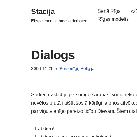
Stacija
Senā Rīga
Izz
Skip
Rīgas modelis
Eksperimentāli radoša darbnīca
to
content
Dialogs
2008-11-28
Personīgi
,
Reliģija
Šodien uzstādīju personīgo sarunas īsuma rekordu
nevēlos brutāli atšūt šos ārkārtīgi laipnos cilvēk
par viņu vienīgo pareizo ticību Dievam. Šiem dia
– Labdien!
– Labdien, ko jūs no manis vēlieties?