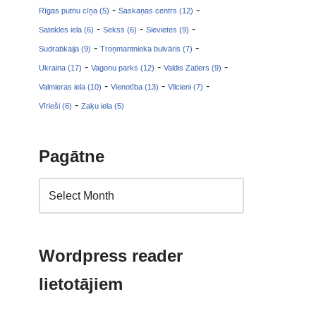
-
-
Rīgas putnu cīņa (5)
Saskaņas centrs (12)
-
-
-
Satekles iela (6)
Sekss (6)
Sievietes (9)
-
-
Sudrabkaija (9)
Troņmantnieka bulvāris (7)
-
-
-
Ukraina (17)
Vagonu parks (12)
Valdis Zatlers (9)
-
-
-
Valmieras iela (10)
Vienotība (13)
Vilcieni (7)
-
Vīrieši (6)
Zaķu iela (5)
Pagātne
Wordpress reader
lietotājiem