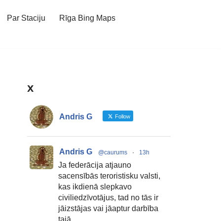
Par Staciju
Rīga Bing Maps
x
Andris G
Follow
Andris G
@caurums
·
13h
Ja federācija atjauno
sacensībās teroristisku valsti,
kas ikdienā slepkavo
civiliedzīvotājus, tad no tās ir
jāizstājas vai jāaptur darbība
tajā.