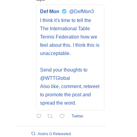
Def Mon
@DefMon3
I think it's time to tell the
The International Table
Tennis Federation how we
feel about this. I think this is
unacceptable.
Send your thoughts to
@WTTGlobal
Also like, comment, retweet
to promote the post and
spread the word.
Twitter
Andris G Retweeted