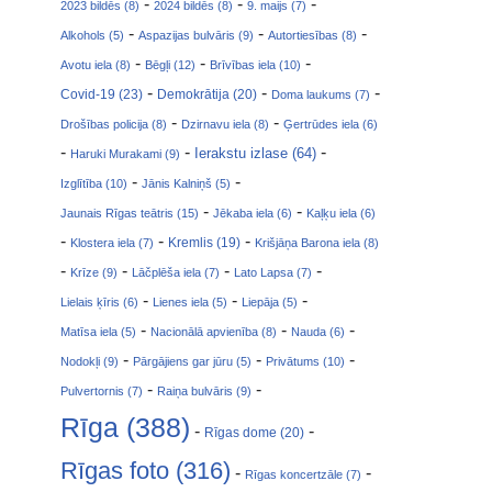
-
-
-
2023 bildēs (8)
2024 bildēs (8)
9. maijs (7)
-
-
-
Alkohols (5)
Aspazijas bulvāris (9)
Autortiesības (8)
-
-
-
Avotu iela (8)
Bēgļi (12)
Brīvības iela (10)
-
-
-
Covid-19 (23)
Demokrātija (20)
Doma laukums (7)
-
-
Drošības policija (8)
Dzirnavu iela (8)
Ģertrūdes iela (6)
-
-
-
Ierakstu izlase (64)
Haruki Murakami (9)
-
-
Izglītība (10)
Jānis Kalniņš (5)
-
-
Jaunais Rīgas teātris (15)
Jēkaba iela (6)
Kaļķu iela (6)
-
-
-
Klostera iela (7)
Kremlis (19)
Krišjāņa Barona iela (8)
-
-
-
-
Krīze (9)
Lāčplēša iela (7)
Lato Lapsa (7)
-
-
-
Lielais ķīris (6)
Lienes iela (5)
Liepāja (5)
-
-
-
Matīsa iela (5)
Nacionālā apvienība (8)
Nauda (6)
-
-
-
Nodokļi (9)
Pārgājiens gar jūru (5)
Privātums (10)
-
-
Pulvertornis (7)
Raiņa bulvāris (9)
Rīga (388)
-
-
Rīgas dome (20)
Rīgas foto (316)
-
-
Rīgas koncertzāle (7)