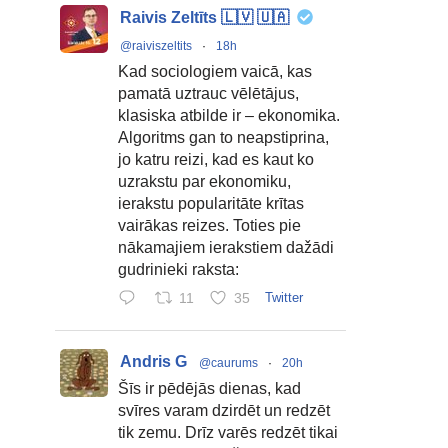
Raivis Zeltīts 🇱🇻 🇺🇦
@raiviszeltits
·
18h
Kad sociologiem vaicā, kas
pamatā uztrauc vēlētājus,
klasiska atbilde ir – ekonomika.
Algoritms gan to neapstiprina,
jo katru reizi, kad es kaut ko
uzrakstu par ekonomiku,
ierakstu popularitāte krītas
vairākas reizes. Toties pie
nākamajiem ierakstiem dažādi
gudrinieki raksta:
11
35
Twitter
Andris G
@caurums
·
20h
Šīs ir pēdējās dienas, kad
svīres varam dzirdēt un redzēt
tik zemu. Drīz varēs redzēt tikai