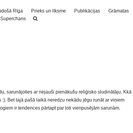
ūdošā Rīga
Prieks un līksme
Publikācijas
Grāmatas
Superchans
, sarunājoties ar nejauši pienākušu reliģisko sludinātāju. Kkā
us :). Bet tajā pašā laikā neredzu nekādu jēgu runāt ar viņiem
logiem ir tendences pārtapt par ļoti vienpusējām sarunām.