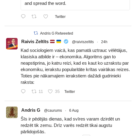
and spread the word.
Twitter
Andris G Retweeted
Raivis Zeltīts
@raiviszeltits
·
24h
Kad sociologiem vaicā, kas pamatā uztrauc vēlētājus,
klasiska atbilde ir – ekonomika. Algoritms gan to
neapstiprina, jo katru reizi, kad es kaut ko uzrakstu par
ekonomiku, ierakstu popularitāte krītas vairākas reizes.
Toties pie nākamajiem ierakstiem dažādi gudrinieki
raksta:
11
35
Twitter
Andris G
@caurums
·
6 Aug
Šīs ir pēdējās dienas, kad svīres varam dzirdēt un
redzēt tik zemu. Drīz varēs redzēt tikai augstu
pārlidojošās.