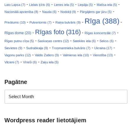
-
-
-
-
-
Lato Lapsa (7)
Lielais ķīris (6)
Lienes iela (5)
Liepāja (5)
Matīsa iela (5)
-
-
-
-
Nacionālā apvienība (8)
Nauda (6)
Nodokļi (9)
Pārgājiens gar jūru (5)
Rīga (388)
-
-
-
-
Privātums (10)
Pulvertornis (7)
Raiņa bulvāris (9)
Rīgas foto (316)
-
-
-
Rīgas dome (20)
Rīgas koncertzāle (7)
-
-
-
-
Rīgas putnu cīņa (5)
Saskaņas centrs (12)
Satekles iela (6)
Sekss (6)
-
-
-
-
Sievietes (9)
Sudrabkaija (9)
Troņmantnieka bulvāris (7)
Ukraina (17)
-
-
-
-
Vagonu parks (12)
Valdis Zatlers (9)
Valmieras iela (10)
Vienotība (13)
-
-
Vilcieni (7)
Vīrieši (6)
Zaķu iela (5)
Pagātne
Wordpress reader lietotājiem