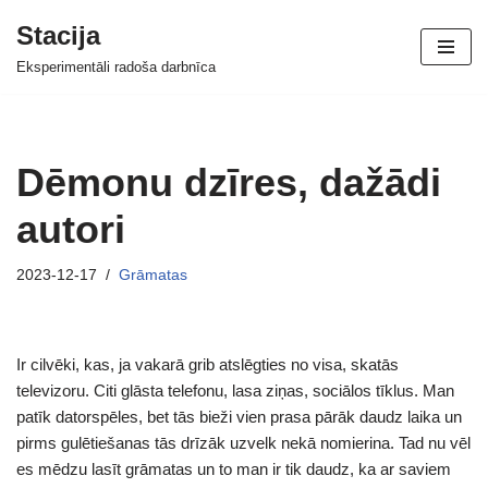
Stacija
Skip
Eksperimentāli radoša darbnīca
to
content
Dēmonu dzīres, dažādi
autori
2023-12-17
Grāmatas
Ir cilvēki, kas, ja vakarā grib atslēgties no visa, skatās
televizoru. Citi glāsta telefonu, lasa ziņas, sociālos tīklus. Man
patīk datorspēles, bet tās bieži vien prasa pārāk daudz laika un
pirms gulētiešanas tās drīzāk uzvelk nekā nomierina. Tad nu vēl
es mēdzu lasīt grāmatas un to man ir tik daudz, ka ar saviem