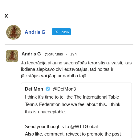
x
Andris G
Follow
Andris G
@caurums
·
19h
Ja federācija atjauno sacensībās teroristisku valsti, kas
ikdienā slepkavo civiliedzīvotājus, tad no tās ir
jāizstājas vai jāaptur darbība tajā.
Def Mon
@DefMon3
I think it's time to tell the The International Table
Tennis Federation how we feel about this. I think
this is unacceptable.
Send your thoughts to @WTTGlobal
Also like, comment, retweet to promote the post