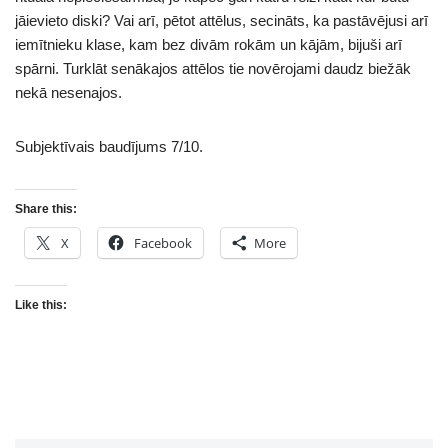
jāievieto diski? Vai arī, pētot attēlus, secināts, ka pastāvējusi arī
iemītnieku klase, kam bez divām rokām un kājām, bijuši arī
spārni. Turklāt senākajos attēlos tie novērojami daudz biežāk
nekā nesenajos.
Subjektīvais baudījums 7/10.
Share this:
X
Facebook
More
Like this: