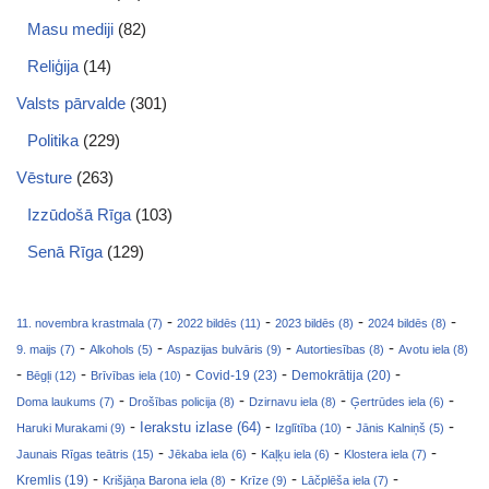
Masu mediji
(82)
Reliģija
(14)
Valsts pārvalde
(301)
Politika
(229)
Vēsture
(263)
Izzūdošā Rīga
(103)
Senā Rīga
(129)
-
-
-
-
11. novembra krastmala (7)
2022 bildēs (11)
2023 bildēs (8)
2024 bildēs (8)
-
-
-
-
9. maijs (7)
Alkohols (5)
Aspazijas bulvāris (9)
Autortiesības (8)
Avotu iela (8)
-
-
-
-
-
Covid-19 (23)
Bēgļi (12)
Brīvības iela (10)
Demokrātija (20)
-
-
-
-
Doma laukums (7)
Drošības policija (8)
Dzirnavu iela (8)
Ģertrūdes iela (6)
-
-
-
-
Ierakstu izlase (64)
Haruki Murakami (9)
Izglītība (10)
Jānis Kalniņš (5)
-
-
-
-
Jaunais Rīgas teātris (15)
Jēkaba iela (6)
Kaļķu iela (6)
Klostera iela (7)
-
-
-
-
Kremlis (19)
Krišjāņa Barona iela (8)
Krīze (9)
Lāčplēša iela (7)