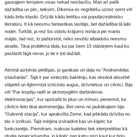
gausajiem tempiem visas nekad neizlasīšu. Man arī patīk
dažādība un pēc, teiksim, Dikensa es negribēšu uzreiz ņemt vēl
kādu britu klasiķi. Drīzāk kādu lietišķu vai populārzinātnisku
literatūru. It kā neesmu fantastikas lasītājs, bet dažādībai tā labi
noder. Turklāt, ja reiz šis stāstu krājums nonāca pie manis
mājās, tad reiz, to pašķirstot, neko sevišķi atbaidošu neesmu
atradis. Tikai problēma tāda, ka par šiem 15 stāstiņiem kaut ko
pastāstīt lāgā nevar, jo tie ir ļoti dažādi.
Atmiņā aizķērās pēdējais, jo garākais un daļa no “Andromēdas
izlaušanās”. Tajā ir par sintezētu baktēriju, kas okeānā absorbē
slāpekli un ilgtermiņā iznīcinās augus, dzīvniekus un cilvēci. Bija
vēl “Par iespēju radīt ar akmeņoglēm darbināmas
elektrostacijas”, kur apskatīti to plusi un mīnusi, pieņemot, ka
cilvēce lieto tikai atomenerģiju. Bet viens no jaukākajiem bija
“Galvenā stacija”, kur aprakstīta Zeme, kad jebkāda dzīvība no
tās ir iznīkusi. Tajā mēģina izskaidrot kas un kāpēc tur
funkcionējis. Piemēram, maksas tualetes tiek interpretētas kā
rituāla nepieciešamība, jo kāpēc gan katru reizi kaut kur būtu