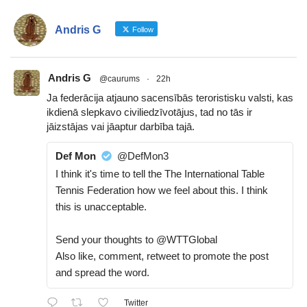
Andris G
Follow
Andris G
@caurums
·
22h
Ja federācija atjauno sacensībās teroristisku valsti, kas
ikdienā slepkavo civiliedzīvotājus, tad no tās ir
jāizstājas vai jāaptur darbība tajā.
Def Mon
@DefMon3
I think it's time to tell the The International Table
Tennis Federation how we feel about this. I think
this is unacceptable.
Send your thoughts to @WTTGlobal
Also like, comment, retweet to promote the post
and spread the word.
Twitter