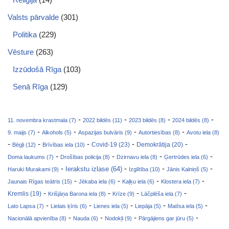
Valsts pārvalde
(301)
Politika
(229)
Vēsture
(263)
Izzūdošā Rīga
(103)
Senā Rīga
(129)
-
-
-
-
11. novembra krastmala (7)
2022 bildēs (11)
2023 bildēs (8)
2024 bildēs (8)
-
-
-
-
9. maijs (7)
Alkohols (5)
Aspazijas bulvāris (9)
Autortiesības (8)
Avotu iela (8)
-
-
-
-
-
Covid-19 (23)
Bēgļi (12)
Brīvības iela (10)
Demokrātija (20)
-
-
-
-
Doma laukums (7)
Drošības policija (8)
Dzirnavu iela (8)
Ģertrūdes iela (6)
-
-
-
-
Ierakstu izlase (64)
Haruki Murakami (9)
Izglītība (10)
Jānis Kalniņš (5)
-
-
-
-
Jaunais Rīgas teātris (15)
Jēkaba iela (6)
Kaļķu iela (6)
Klostera iela (7)
-
-
-
-
Kremlis (19)
Krišjāņa Barona iela (8)
Krīze (9)
Lāčplēša iela (7)
-
-
-
-
-
Lato Lapsa (7)
Lielais ķīris (6)
Lienes iela (5)
Liepāja (5)
Matīsa iela (5)
-
-
-
-
Nacionālā apvienība (8)
Nauda (6)
Nodokļi (9)
Pārgājiens gar jūru (5)