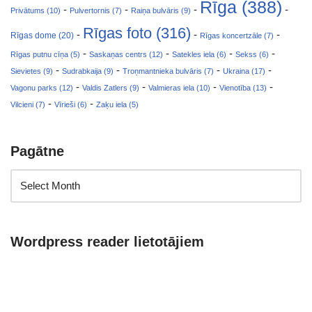
Rīga (388)
-
-
-
-
Privātums (10)
Pulvertornis (7)
Raiņa bulvāris (9)
Rīgas foto (316)
-
-
-
Rīgas dome (20)
Rīgas koncertzāle (7)
-
-
-
-
Rīgas putnu cīņa (5)
Saskaņas centrs (12)
Satekles iela (6)
Sekss (6)
-
-
-
-
Sievietes (9)
Sudrabkaija (9)
Troņmantnieka bulvāris (7)
Ukraina (17)
-
-
-
-
Vagonu parks (12)
Valdis Zatlers (9)
Valmieras iela (10)
Vienotība (13)
-
-
Vilcieni (7)
Vīrieši (6)
Zaķu iela (5)
Pagātne
Wordpress reader lietotājiem