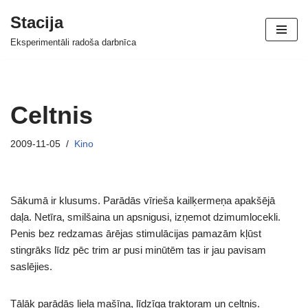
Stacija
Skip
Eksperimentāli radoša darbnīca
to
content
Celtnis
2009-11-05
Kino
Sākumā ir klusums. Parādās vīrieša kailķermeņa apakšējā
daļa. Netīra, smilšaina un apsnigusi, izņemot dzimumlocekli.
Penis bez redzamas ārējas stimulācijas pamazām kļūst
stingrāks līdz pēc trim ar pusi minūtēm tas ir jau pavisam
saslējies.
Tālāk parādās liela mašīna, līdzīga traktoram un celtnis.