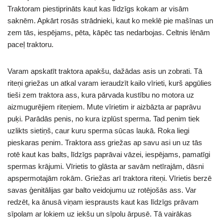
Traktoram piestiprināts kaut kas līdzīgs kokam ar visām
saknēm. Apkārt rosās strādnieki, kaut ko meklē pie mašīnas un
zem tās, iespējams, pēta, kāpēc tas nedarbojas. Celtnis lēnām
paceļ traktoru.
Varam apskatīt traktora apakšu, dažādas asis un zobrati. Tā
riteņi griežas un atkal varam ieraudzīt kailo vīrieti, kurš apgūlies
tieši zem traktora ass, kura pārvada kustību no motora uz
aizmugurējiem riteņiem. Mute vīrietim ir aizbāzta ar paprāvu
puķi. Parādās penis, no kura izplūst sperma. Tad penim tiek
uzlikts sietiņš, caur kuru sperma sūcas laukā. Roka liegi
pieskaras penim. Traktora ass griežas ap savu asi un uz tās
rotē kaut kas balts, līdzīgs paprāvai vāzei, iespējams, pamatīgi
spermas krājumi. Vīrietis to glāsta ar savām netīrajām, dāsni
apspermotajām rokām. Griežas arī traktora riteņi. Vīrietis berzē
savas ģenitālijas gar balto veidojumu uz rotējošās ass. Var
redzēt, ka ānusā viņam iesprausts kaut kas līdzīgs prāvam
sīpolam ar lokiem uz iekšu un sīpolu ārpusē. Tā vairākas