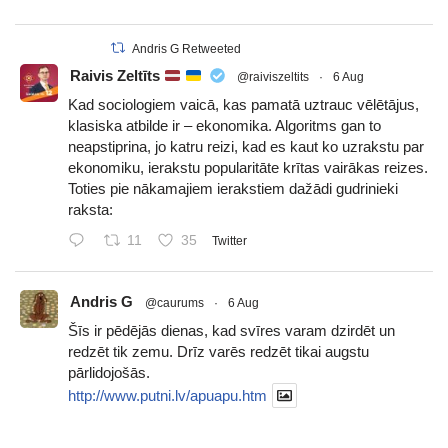
Andris G Retweeted
Raivis Zeltīts
@raiviszeltits
·
6 Aug
Kad sociologiem vaicā, kas pamatā uztrauc vēlētājus,
klasiska atbilde ir – ekonomika. Algoritms gan to
neapstiprina, jo katru reizi, kad es kaut ko uzrakstu par
ekonomiku, ierakstu popularitāte krītas vairākas reizes.
Toties pie nākamajiem ierakstiem dažādi gudrinieki
raksta:
11
35
Twitter
Andris G
@caurums
·
6 Aug
Šīs ir pēdējās dienas, kad svīres varam dzirdēt un
redzēt tik zemu. Drīz varēs redzēt tikai augstu
pārlidojošās.
http://www.putni.lv/apuapu.htm