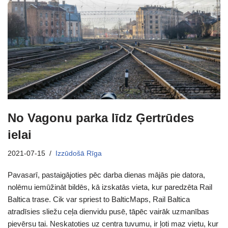
No Vagonu parka līdz Ģertrūdes
ielai
2021-07-15
Izzūdošā Rīga
Pavasarī, pastaigājoties pēc darba dienas mājās pie datora,
nolēmu iemūžināt bildēs, kā izskatās vieta, kur paredzēta Rail
Baltica trase. Cik var spriest to BalticMaps, Rail Baltica
atradīsies sliežu ceļa dienvidu pusē, tāpēc vairāk uzmanības
pievērsu tai. Neskatoties uz centra tuvumu, ir ļoti maz vietu, kur