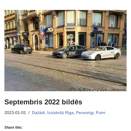
Septembris 2022 bildēs
2023-01-01
Dažādi
,
Izzūdošā Rīga
,
Personīgi
,
Putni
Share this: