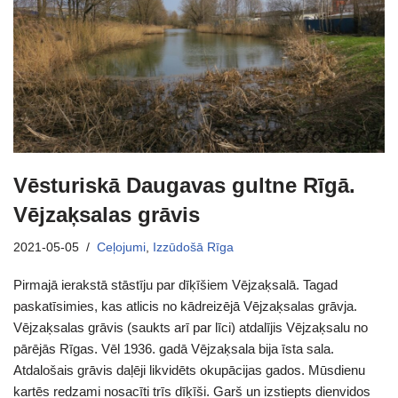
Vēsturiskā Daugavas gultne Rīgā.
Vējzaķsalas grāvis
2021-05-05
Ceļojumi
,
Izzūdošā Rīga
Pirmajā ierakstā stāstīju par dīķīšiem Vējzaķsalā. Tagad
paskatīsimies, kas atlicis no kādreizējā Vējzaķsalas grāvja.
Vējzaķsalas grāvis (saukts arī par līci) atdalījis Vējzaķsalu no
pārējās Rīgas. Vēl 1936. gadā Vējzaķsala bija īsta sala.
Atdalošais grāvis daļēji likvidēts okupācijas gados. Mūsdienu
kartēs redzami nosacīti trīs dīķīši. Garš un izstiepts dienvidos