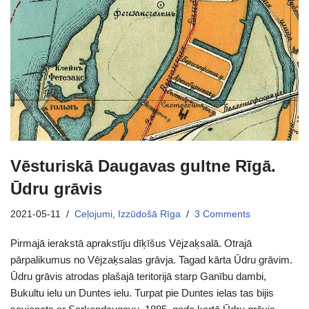
Vēsturiskā Daugavas gultne Rīgā.
Ūdru grāvis
2021-05-11
Ceļojumi
,
Izzūdošā Rīga
3 Comments
Pirmajā ierakstā aprakstīju dīķīšus Vējzaķsalā. Otrajā
pārpalikumus no Vējzaķsalas grāvja. Tagad kārta Ūdru grāvim.
Ūdru grāvis atrodas plašajā teritorijā starp Ganību dambi,
Bukultu ielu un Duntes ielu. Turpat pie Duntes ielas tas bijis