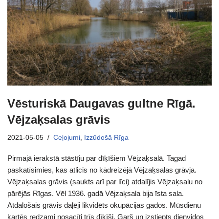
Vēsturiskā Daugavas gultne Rīgā.
Vējzaķsalas grāvis
2021-05-05
Ceļojumi
,
Izzūdošā Rīga
Pirmajā ierakstā stāstīju par dīķīšiem Vējzaķsalā. Tagad
paskatīsimies, kas atlicis no kādreizējā Vējzaķsalas grāvja.
Vējzaķsalas grāvis (saukts arī par līci) atdalījis Vējzaķsalu no
pārējās Rīgas. Vēl 1936. gadā Vējzaķsala bija īsta sala.
Atdalošais grāvis daļēji likvidēts okupācijas gados. Mūsdienu
kartēs redzami nosacīti trīs dīķīši. Garš un izstiepts dienvidos