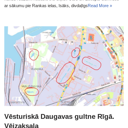
ar sākumu pie Rankas ielas, īsāks, divdaļīgs
Read More »
Vēsturiskā Daugavas gultne Rīgā.
Vējzaķsala