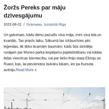
Žoržs Pereks par māju
dzīvesgājumu
2022-08-01
Grāmatas
,
Izzūdošā Rīga
Un galvenais, kādu dienu pazudīs visa māja, mirs visa iela un
kvartāls. Tas prasīs laiku. Sākumā tas izklausīsies pēc
leģendas, tik tikko ticamām baumām: kāds būs dzirdējis
runājam par Monso parka iespējamu paplašināšanu vai kādas
lielas viesnīcas būvniecību, vai par tiešo līniju starp Elizeju un
Ruasī, kas, lai pievienotos bulvāru lokam, ies pa Kursela
avēniju.
Read More »