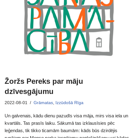
Žoržs Pereks par māju
dzīvesgājumu
2022-08-01
Grāmatas
,
Izzūdošā Rīga
Un galvenais, kādu dienu pazudīs visa māja, mirs visa iela un
kvartāls. Tas prasīs laiku. Sākumā tas izklausīsies pēc
leģendas, tik tikko ticamām baumām: kāds būs dzirdējis
runājam par Monso parka iespējamu paplašināšanu vai kādas