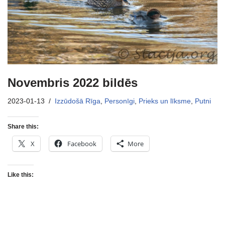
Novembris 2022 bildēs
2023-01-13
Izzūdošā Rīga
,
Personīgi
,
Prieks un līksme
,
Putni
Share this:
X
Facebook
More
Like this: