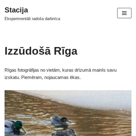
Stacija
Skip
Eksperimentāli radoša darbnīca
to
content
Izzūdošā Rīga
Rīgas fotogrāfijas no vietām, kuras drīzumā mainīs savu
izskatu. Piemēram, nojaucamas ēkas.