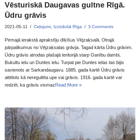
Vēsturiskā Daugavas gultne Rīgā.
Ūdru grāvis
2021-05-11
Ceļojumi
,
Izzūdošā Rīga
3 Comments
Pirmajā ierakstā aprakstīju dīķīšus Vējzaķsalā. Otrajā
pārpalikumus no Vējzaķsalas grāvja. Tagad kārta Ūdru grāvim.
Ūdru grāvis atrodas plašajā teritorijā starp Ganību dambi,
Bukultu ielu un Duntes ielu. Turpat pie Duntes ielas tas bijis
savienots ar Sarkandaugavu. 1885. gada kartē Ūdru grāvis
attēlots kā neregulēta upe vai grāvis. 1916. gada kartē var
redzēt, ka grāvis vismaz
Read More »