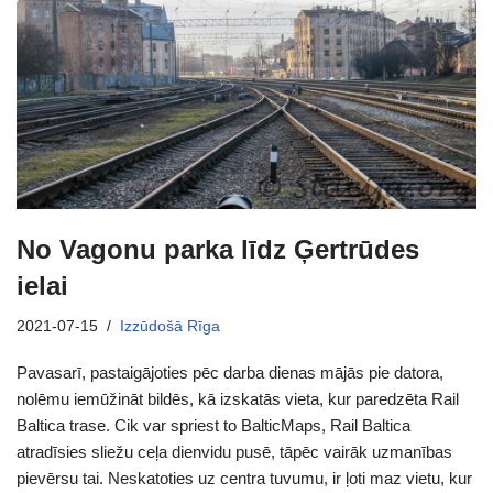
No Vagonu parka līdz Ģertrūdes
ielai
2021-07-15
Izzūdošā Rīga
Pavasarī, pastaigājoties pēc darba dienas mājās pie datora,
nolēmu iemūžināt bildēs, kā izskatās vieta, kur paredzēta Rail
Baltica trase. Cik var spriest to BalticMaps, Rail Baltica
atradīsies sliežu ceļa dienvidu pusē, tāpēc vairāk uzmanības
pievērsu tai. Neskatoties uz centra tuvumu, ir ļoti maz vietu, kur