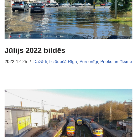
Jūlijs 2022 bildēs
2022-12-25
Dažādi
,
Izzūdošā Rīga
,
Personīgi
,
Prieks un līksme