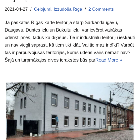
2021-04-27
Ceļojumi
,
Izzūdošā Rīga
2 Comments
Ja paskatās Rīgas kartē teritorijā starp Sarkandaugavu,
Daugavu, Duntes ielu un Bukultu ielu, var ievērot vairākas
ūdenstilpnes, tādus kā dīķīšus. Tie ir industriālu teritoriju ieskauti
un nav viegli saprast, kā tiem tikt klāt. Vai tie maz ir dīķi? Varbūt
tās ir pārpurvojušās teritorijas, kurās ūdens vairs nemaz nav?
Šajā un turpmākajos divos ierakstos būs par
Read More »