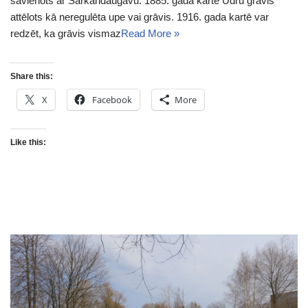
savienots ar Sarkandaugavu. 1885. gada kartē Ūdru grāvis
attēlots kā neregulēta upe vai grāvis. 1916. gada kartē var
redzēt, ka grāvis vismaz
Read More »
Share this:
X
Facebook
More
Like this: