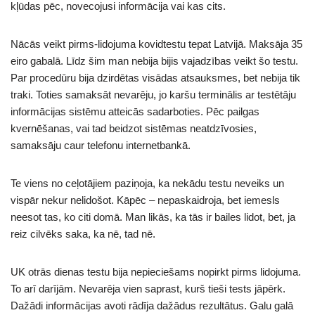
kļūdas pēc, novecojusi informācija vai kas cits.
Nācās veikt pirms-lidojuma kovidtestu tepat Latvijā. Maksāja 35
eiro gabalā. Līdz šim man nebija bijis vajadzības veikt šo testu.
Par procedūru bija dzirdētas visādas atsauksmes, bet nebija tik
traki. Toties samaksāt nevarēju, jo karšu terminālis ar testētāju
informācijas sistēmu atteicās sadarboties. Pēc pailgas
kvernēšanas, vai tad beidzot sistēmas neatdzīvosies,
samaksāju caur telefonu internetbankā.
Te viens no ceļotājiem paziņoja, ka nekādu testu neveiks un
vispār nekur nelidošot. Kāpēc – nepaskaidroja, bet iemesls
neesot tas, ko citi domā. Man likās, ka tās ir bailes lidot, bet, ja
reiz cilvēks saka, ka nē, tad nē.
UK otrās dienas testu bija nepieciešams nopirkt pirms lidojuma.
To arī darījām. Nevarēja vien saprast, kurš tieši tests jāpērk.
Dažādi informācijas avoti rādīja dažādus rezultātus. Galu galā