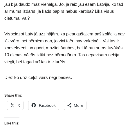
jau bija daudz maz vienalga. Jo, ja reiz jau esam Latvijā, ko tad
ar mums izdarīs, ja kāds papīrs nebūs kārtībā? Liks visus
cietumā, vai?
Visbeidzot Latvijā uzzinājām, ka pieaugušajiem pašizolācija nav
jāievēro, bet bērniem gan, jo viņi taču nav vakcinēti! Vai tas ir
konsekventi un gudri, mazliet šaubos, bet tā nu mums tuvākās
10 dienas nācās iztikt bez bērnudārza. Tas nepavisam nebija
viegli, bet tagad arī tas ir izturēts.
Diez ko drīz ceļot vairs negribēsies.
Share this:
X
Facebook
More
Like this: