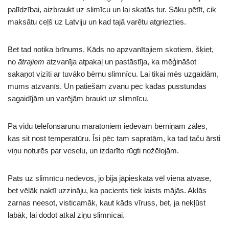
palīdzībai, aizbraukt uz slimīcu un lai skatās tur. Sāku pētīt, cik
maksātu ceļš uz Latviju un kad tajā varētu atgriezties.
Bet tad notika brīnums. Kāds no apzvanītajiem skotiem, šķiet,
no
ātrajiem
atzvanīja atpakaļ un pastāstīja, ka mēģināšot
sakaņot vizīti ar tuvāko bērnu slimnīcu. Lai tikai mēs uzgaidām,
mums atzvanīs. Un patiešām zvanu pēc kādas pusstundas
sagaidījām un varējām braukt uz slimnīcu.
Pa vidu telefonsarunu maratoniem iedevām bērniņam zāles,
kas sit nost temperatūru. Īsi pēc tam sapratām, ka tad taču ārsti
viņu noturēs par veselu, un izdarīto rūgti nožēlojām.
Pats uz slimnīcu nedevos, jo bija jāpieskata vēl viena atvase,
bet vēlāk naktī uzzināju, ka pacients tiek laists mājās. Aklās
zarnas neesot, visticamāk, kaut kāds vīruss, bet, ja nekļūst
labāk, lai dodot atkal ziņu slimnīcai.