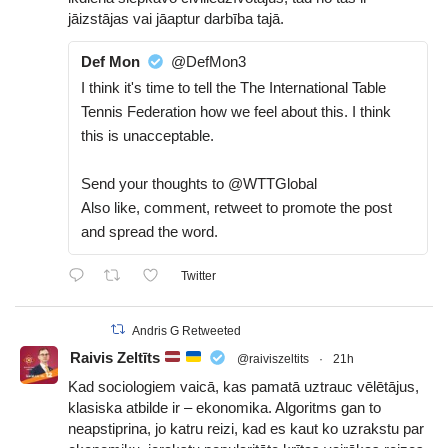
jāizstājas vai jāaptur darbība tajā.
Def Mon
@DefMon3
I think it's time to tell the The International Table
Tennis Federation how we feel about this. I think
this is unacceptable.
Send your thoughts to @WTTGlobal
Also like, comment, retweet to promote the post
and spread the word.
Twitter
Andris G Retweeted
Raivis Zeltīts
@raiviszeltits
·
21h
Kad sociologiem vaicā, kas pamatā uztrauc vēlētājus,
klasiska atbilde ir – ekonomika. Algoritms gan to
neapstiprina, jo katru reizi, kad es kaut ko uzrakstu par