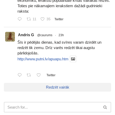
ekonomiku, ierakstu popularitāte krītas vairākas reizes.
Toties pie nākamajiem ierakstiem dažādi gudrinieki
raksta:
11
35
Twitter
Andris G
@caurums
·
23h
Šīs ir pēdējās dienas, kad svīres varam dzirdēt un
redzēt tik zemu. Drīz varēs redzēt tikai augstu
pārlidojošās.
http://www.putni.lv/apuapu.htm
Twitter
Redzēt vairāk