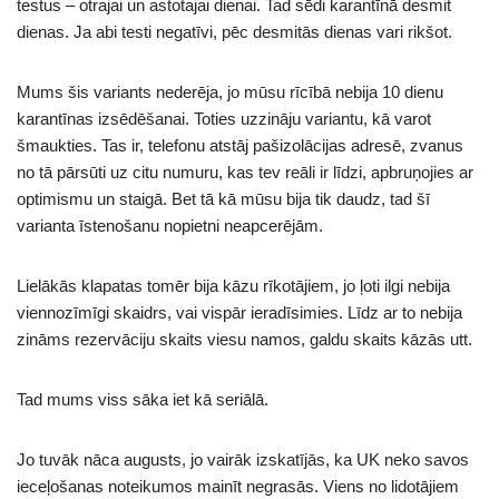
testus – otrajai un astotajai dienai. Tad sēdi karantīnā desmit
dienas. Ja abi testi negatīvi, pēc desmitās dienas vari rikšot.
Mums šis variants nederēja, jo mūsu rīcībā nebija 10 dienu
karantīnas izsēdēšanai. Toties uzzināju variantu, kā varot
šmaukties. Tas ir, telefonu atstāj pašizolācijas adresē, zvanus
no tā pārsūti uz citu numuru, kas tev reāli ir līdzi, apbruņojies ar
optimismu un staigā. Bet tā kā mūsu bija tik daudz, tad šī
varianta īstenošanu nopietni neapcerējām.
Lielākās klapatas tomēr bija kāzu rīkotājiem, jo ļoti ilgi nebija
viennozīmīgi skaidrs, vai vispār ieradīsimies. Līdz ar to nebija
zināms rezervāciju skaits viesu namos, galdu skaits kāzās utt.
Tad mums viss sāka iet kā seriālā.
Jo tuvāk nāca augusts, jo vairāk izskatījās, ka UK neko savos
ieceļošanas noteikumos mainīt negrasās. Viens no lidotājiem