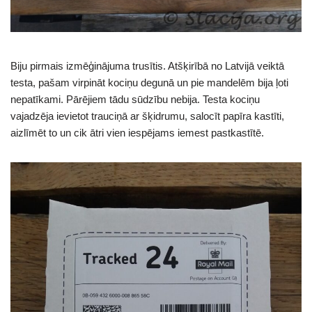
Biju pirmais izmēģinājuma trusītis. Atšķirībā no Latvijā veiktā
testa, pašam virpināt kociņu degunā un pie mandelēm bija ļoti
nepatīkami. Pārējiem tādu sūdzību nebija. Testa kociņu
vajadzēja ievietot trauciņā ar šķidrumu, salocīt papīra kastīti,
aizlīmēt to un cik ātri vien iespējams iemest pastkastītē.