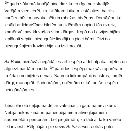
Šī gada sākumā kopējā aina diez ko cerīga neizskatījās.
Varējām vien cerēt, ka, siltākam laikam iestājoties, bacilis
sanīks, būsim savakcinēti un robežas atvērtas. Domājām, ko
iesākt ar lidmašīnas biļetēm un izlēmām nopirkt tās uzreiz,
kamēr vēl nav kļuvušas stipri dārgas. Kopā no Latvijas bijām
ieplānoti septiņi pieaugušie lidotāji un pieci bērni. Divi no
pieaugušajiem kovidu bija jau izslimojuši.
Air Baltic
piedāvāja iegādāties arī iespēju atdot atpakaļ biļetes un
atgriezt par tām naudu. Šī papildus iespēja maksāja apmēram
trešdaļu no biļetes cenas. Saprotu lidkompānijas riskus, tomēr
dārgi, manuprāt. Padomājām, nolēmām riskēt un šo iespēju
neiegādājāmies.
Tieši plānotā ceļojuma dēļ ar vakcināciju garumā nevilkām.
Nebija nekas zināms par iespējamiem atvieglojumiem
sašpricētām personām, bet pieņēmām, ka tādi ar laiku varētu
tikt ieviesti. Rēķinājām pie sevis
Astra Zeneca
otrās potes