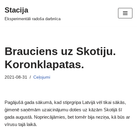
Stacija
Skip
Eksperimentāli radoša darbnīca
to
content
Brauciens uz Skotiju.
Koronklapatas.
2021-08-31
Ceļojumi
Pagājušā gada sākumā, kad stiprgripa Latvijā vēl tikai sākās,
ģimenē saņēmām uzaicinājumu doties uz kāzām Skotijā šī
gada augustā. Nopriecājāmies, bet tomēr bija neziņa, kā būs ar
vīrusu tajā laikā.