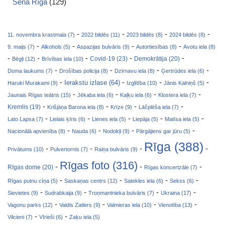
Senā Rīga
(129)
-
-
-
-
11. novembra krastmala (7)
2022 bildēs (11)
2023 bildēs (8)
2024 bildēs (8)
-
-
-
-
9. maijs (7)
Alkohols (5)
Aspazijas bulvāris (9)
Autortiesības (8)
Avotu iela (8)
-
-
-
-
-
Covid-19 (23)
Bēgļi (12)
Brīvības iela (10)
Demokrātija (20)
-
-
-
-
Doma laukums (7)
Drošības policija (8)
Dzirnavu iela (8)
Ģertrūdes iela (6)
-
-
-
-
Ierakstu izlase (64)
Haruki Murakami (9)
Izglītība (10)
Jānis Kalniņš (5)
-
-
-
-
Jaunais Rīgas teātris (15)
Jēkaba iela (6)
Kaļķu iela (6)
Klostera iela (7)
-
-
-
-
Kremlis (19)
Krišjāņa Barona iela (8)
Krīze (9)
Lāčplēša iela (7)
-
-
-
-
-
Lato Lapsa (7)
Lielais ķīris (6)
Lienes iela (5)
Liepāja (5)
Matīsa iela (5)
-
-
-
-
Nacionālā apvienība (8)
Nauda (6)
Nodokļi (9)
Pārgājiens gar jūru (5)
Rīga (388)
-
-
-
-
Privātums (10)
Pulvertornis (7)
Raiņa bulvāris (9)
Rīgas foto (316)
-
-
-
Rīgas dome (20)
Rīgas koncertzāle (7)
-
-
-
-
Rīgas putnu cīņa (5)
Saskaņas centrs (12)
Satekles iela (6)
Sekss (6)
-
-
-
-
Sievietes (9)
Sudrabkaija (9)
Troņmantnieka bulvāris (7)
Ukraina (17)
-
-
-
-
Vagonu parks (12)
Valdis Zatlers (9)
Valmieras iela (10)
Vienotība (13)
-
-
Vilcieni (7)
Vīrieši (6)
Zaķu iela (5)