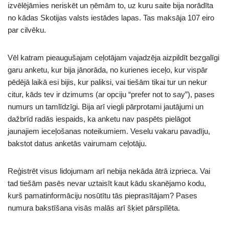
izvēlējāmies neriskēt un ņēmām to, uz kuru saite bija norādīta
no kādas Skotijas valsts iestādes lapas. Tas maksāja 107 eiro
par cilvēku.
Vēl katram pieaugušajam ceļotājam vajadzēja aizpildīt bezgalīgi
garu anketu, kur bija jānorāda, no kurienes ieceļo, kur vispār
pēdējā laikā esi bijis, kur paliksi, vai tiešām tikai tur un nekur
citur, kāds tev ir dzimums (ar opciju “prefer not to say”), pases
numurs un tamlīdzīgi. Bija arī viegli pārprotami jautājumi un
dažbrīd radās iespaids, ka anketu nav paspēts pielāgot
jaunajiem ieceļošanas noteikumiem. Veselu vakaru pavadīju,
bakstot datus anketās vairumam ceļotāju.
Reģistrēt visus lidojumam arī nebija nekāda ātrā izprieca. Vai
tad tiešām pasēs nevar uztaisīt kaut kādu skanējamo kodu,
kurš pamatinformāciju nosūtītu tās pieprasītājam? Pases
numura bakstīšana visās malās arī šķiet pārspīlēta.