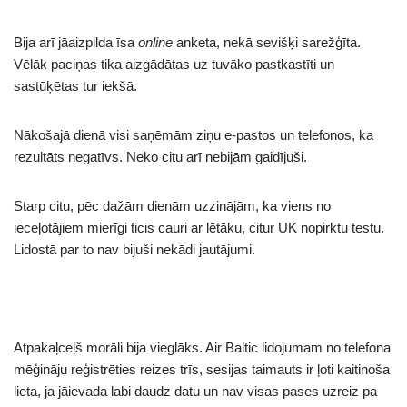
Bija arī jāaizpilda īsa
online
anketa, nekā sevišķi sarežģīta.
Vēlāk paciņas tika aizgādātas uz tuvāko pastkastīti un
sastūķētas tur iekšā.
Nākošajā dienā visi saņēmām ziņu e-pastos un telefonos, ka
rezultāts negatīvs. Neko citu arī nebijām gaidījuši.
Starp citu, pēc dažām dienām uzzinājām, ka viens no
ieceļotājiem mierīgi ticis cauri ar lētāku, citur UK nopirktu testu.
Lidostā par to nav bijuši nekādi jautājumi.
Atpakaļceļš morāli bija vieglāks. Air Baltic lidojumam no telefona
mēģināju reģistrēties reizes trīs, sesijas taimauts ir ļoti kaitinoša
lieta, ja jāievada labi daudz datu un nav visas pases uzreiz pa