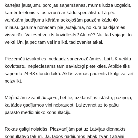
kārtējās jautājumu porcijas saņemšanas, mums lūdza uzgaidīt,
kamēr telefonists tos izrunā ar kādu speciālistu. Tā pēc
vairākām jautājumu kārtām sekojošām pauzēm kādu 40
minūšu garumā nonācām pie jautājuma, no kura baidījāmies
visvairāk. Vai esot veikts kovidtests? Ak, nē? Nu, tad vajagot to
veikt! Un, ja pēc tam vēl ir slikti, tad zvaniet atkal.
Piezemēti izsakoties, nedaudz sanervozējāmies. Lai UK veiktu
kovidtestu, nepieciešams tam savlaicīgi pieteikties. Atbilde tiks
saņemta 24-48 stundu laikā. Aklās zarnas pacients tik ilgi var arī
neizvilkt.
Mēģinājām zvanīt
ātrajiem
, bet tie, uzklausījuši stāstu, paziņoja,
ka tādos gadījumos viņi nebraucot. Lai zvanot uz to pašu
parasto medicīnisko konsultāciju.
Rokas galīgi nolaidās. Piezvanījām pat uz Latvijas diennakts
konsultatīvo tālruni. Jā, tādos gadījumos labāk zvanīt ātrajai