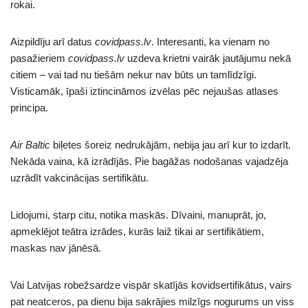
rokai.
Aizpildīju arī datus
covidpass.lv
. Interesanti, ka vienam no
pasažieriem
covidpass.lv
uzdeva krietni vairāk jautājumu nekā
citiem – vai tad nu tiešām nekur nav būts un tamlīdzīgi.
Visticamāk, īpaši iztincināmos izvēlas pēc nejaušas atlases
principa.
Air Baltic
biļetes šoreiz nedrukājām, nebija jau arī kur to izdarīt.
Nekāda vaina, kā izrādījās. Pie bagāžas nodošanas vajadzēja
uzrādīt vakcinācijas sertifikātu.
Lidojumi, starp citu, notika maskās. Dīvaini, manuprāt, jo,
apmeklējot teātra izrādes, kurās laiž tikai ar sertifikātiem,
maskas nav jānēsā.
Vai Latvijas robežsardze vispār skatījās kovidsertifikātus, vairs
pat neatceros, pa dienu bija sakrājies milzīgs nogurums un viss