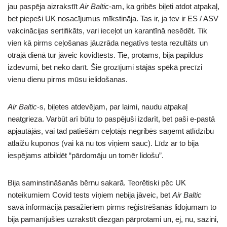
jau paspēja aizrakstīt
Air Baltic
-am, ka gribēs biļeti atdot atpakaļ,
bet piepeši UK nosacījumus mīkstināja. Tas ir, ja tev ir ES / ASV
vakcinācijas sertifikāts, vari ieceļot un karantīnā nesēdēt. Tik
vien kā pirms ceļošanas jāuzrāda negatīvs testa rezultāts un
otrajā dienā tur jāveic kovidtests. Tie, protams, bija papildus
izdevumi, bet neko darīt. Šie grozījumi stājās spēkā precīzi
vienu dienu pirms mūsu ielidošanas.
Air Baltic
-s, biļetes atdevējam, par laimi, naudu atpakaļ
neatgrieza. Varbūt arī būtu to paspējuši izdarīt, bet paši e-pastā
apjautājās, vai tad patiešām ceļotājs negribēs saņemt atlīdzību
atlaižu kuponos (vai kā nu tos viņiem sauc). Līdz ar to bija
iespējams atbildēt “pārdomāju un tomēr lidošu”.
Bija saminstināšanās bērnu sakarā. Teorētiski pēc UK
noteikumiem Covid tests viņiem nebija jāveic, bet
Air Baltic
savā informācijā pasažieriem pirms reģistrēšanās lidojumam to
bija pamanījušies uzrakstīt diezgan pārprotami un, ej, nu, sazini,