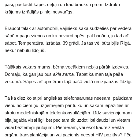
pasi, pastāstīt kāpēc ceļoju un kad braukšu prom. Izdruku
krājums izrādījās pilnīgi nesvarīgs.
Braucot tālāk ar automobili, vājinieks sāka sūdzēties par vēdera
sāpēm pagriezienos un ka nevarot apēst pat banānu, jo tad arī
sāpot. Temperatūra, izrādās, 39 grādi. Ja tas vēl būtu bijis Rīgā,
nekur nebūtu lidojuši.
Tālākais vakars mums, bērna vecākiem nebija pārāk izdevies.
Domāju, ka gan jau būs
aklā zarna.
Tāpat kā man tajā pašā
vecumā. Sāpes arī apmēram tajā pašā vietā un izpaužas līdzīgi.
Tā kā diez ko stipri angliskās telefonsarunās neesam, palūdzām
vienu no ciemiņu uzņēmējiem par tulku un sākām iepazīties ar
skotu medicīniskajām telefonkonsultācijām. Līdz savienojumam
bija jāgaida visai ilgi, bet pēc tam tik uzdoti ļoti daudzi un vietām
visai beztēmīgi jautājumi. Piemēram, vai esot kādreiz veikta
orgānu transplantācija un vai pacients neesot HIV pozitīvs? Pēc