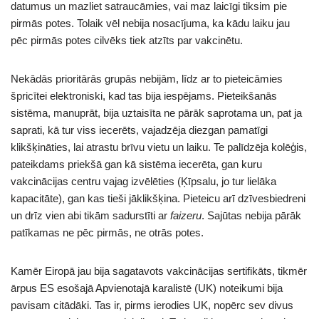
datumus un mazliet satraucāmies, vai maz laicīgi tiksim pie
pirmās potes. Tolaik vēl nebija nosacījuma, ka kādu laiku jau
pēc pirmās potes cilvēks tiek atzīts par vakcinētu.
Nekādās prioritārās grupās nebijām, līdz ar to pieteicāmies
špricītei elektroniski, kad tas bija iespējams. Pieteikšanās
sistēma, manuprāt, bija uztaisīta ne pārāk saprotama un, pat ja
saprati, kā tur viss iecerēts, vajadzēja diezgan pamatīgi
klikšķināties, lai atrastu brīvu vietu un laiku. Te palīdzēja kolēģis,
pateikdams priekšā gan kā sistēma iecerēta, gan kuru
vakcinācijas centru vajag izvēlēties (Ķīpsalu, jo tur lielāka
kapacitāte), gan kas tieši jāklikšķina. Pieteicu arī dzīvesbiedreni
un drīz vien abi tikām sadurstīti ar
faizeru
. Sajūtas nebija pārāk
patīkamas ne pēc pirmās, ne otrās potes.
Kamēr Eiropā jau bija sagatavots vakcinācijas sertifikāts, tikmēr
ārpus ES esošajā Apvienotajā karalistē (UK) noteikumi bija
pavisam citādāki. Tas ir, pirms ierodies UK, nopērc sev divus