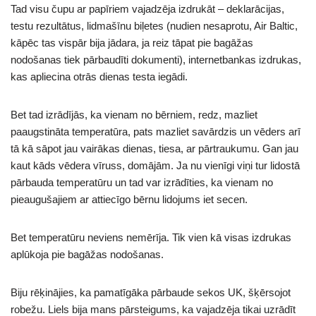
Tad visu čupu ar papīriem vajadzēja izdrukāt – deklarācijas,
testu rezultātus, lidmašīnu biļetes (nudien nesaprotu, Air Baltic,
kāpēc tas vispār bija jādara, ja reiz tāpat pie bagāžas
nodošanas tiek pārbaudīti dokumenti), internetbankas izdrukas,
kas apliecina otrās dienas testa iegādi.
Bet tad izrādījās, ka vienam no bērniem, redz, mazliet
paaugstināta temperatūra, pats mazliet savārdzis un vēders arī
tā kā sāpot jau vairākas dienas, tiesa, ar pārtraukumu. Gan jau
kaut kāds vēdera vīruss, domājām. Ja nu vienīgi viņi tur lidostā
pārbauda temperatūru un tad var izrādīties, ka vienam no
pieaugušajiem ar attiecīgo bērnu lidojums iet secen.
Bet temperatūru neviens nemērīja. Tik vien kā visas izdrukas
aplūkoja pie bagāžas nodošanas.
Biju rēķinājies, ka pamatīgāka pārbaude sekos UK, šķērsojot
robežu. Liels bija mans pārsteigums, ka vajadzēja tikai uzrādīt