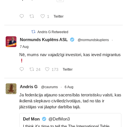
1
Twitter
Andris G Retweeted
Normunds Kuplēns ASL
@normundskuplens
·
7 Aug
Nē, mums nav vajadzīgi investori, kas ieved migrantus
24
173
Twitter
Andris G
@caurums
·
6 Aug
Ja federācija atjauno sacensībās teroristisku valsti, kas
ikdienā slepkavo civiliedzīvotājus, tad no tās ir
jāizstājas vai jāaptur darbība tajā.
Def Mon
@DefMon3
I think it's time to tell the The International Table