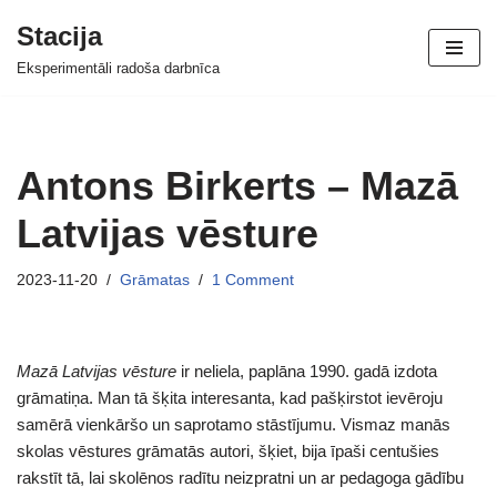
Stacija
Skip
Eksperimentāli radoša darbnīca
to
content
Antons Birkerts – Mazā
Latvijas vēsture
2023-11-20
Grāmatas
1 Comment
Mazā Latvijas vēsture
ir neliela, paplāna 1990. gadā izdota
grāmatiņa. Man tā šķita interesanta, kad pašķirstot ievēroju
samērā vienkāršo un saprotamo stāstījumu. Vismaz manās
skolas vēstures grāmatās autori, šķiet, bija īpaši centušies
rakstīt tā, lai skolēnos radītu neizpratni un ar pedagoga gādību