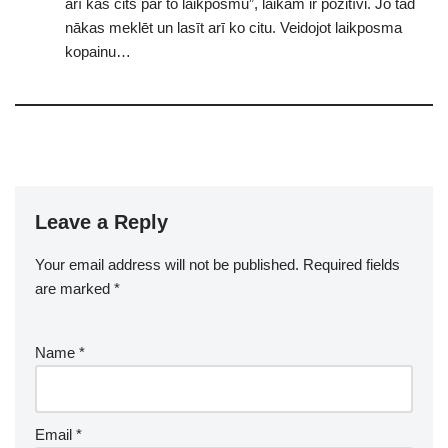
arī kas cits par to laikposmu”, laikam ir pozitīvi. Jo tad
nākas meklēt un lasīt arī ko citu. Veidojot laikposma
kopainu…
Leave a Reply
Your email address will not be published.
Required fields
are marked
*
Name
*
Email
*