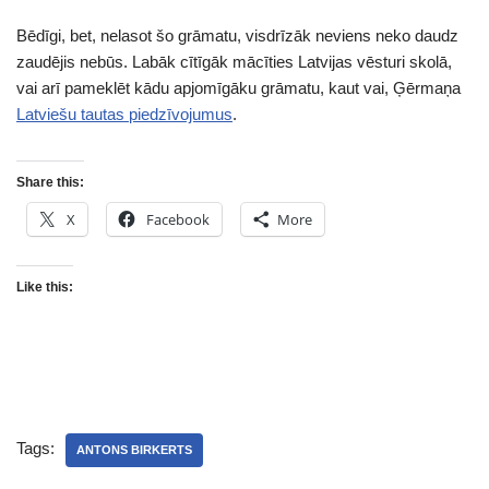
Bēdīgi, bet, nelasot šo grāmatu, visdrīzāk neviens neko daudz
zaudējis nebūs. Labāk cītīgāk mācīties Latvijas vēsturi skolā,
vai arī pameklēt kādu apjomīgāku grāmatu, kaut vai, Ģērmaņa
Latviešu tautas piedzīvojumus
.
Share this:
X
Facebook
More
Like this:
Tags:
ANTONS BIRKERTS