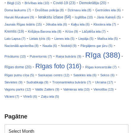
-
-
-
-
-
Covid-19 (23)
Bēgļi (12)
Brīvības iela (10)
Demokrātija (20)
-
-
-
-
Doma laukums (7)
Drošības policija (8)
Dzirnavu iela (8)
Ģertrūdes iela (6)
-
-
-
-
Ierakstu izlase (64)
Haruki Murakami (9)
Izglītība (10)
Jānis Kalniņš (5)
-
-
-
-
Jaunais Rīgas teātris (15)
Jēkaba iela (6)
Kaļķu iela (6)
Klostera iela (7)
-
-
-
-
Kremlis (19)
Krišjāņa Barona iela (8)
Krīze (9)
Lāčplēša iela (7)
-
-
-
-
-
Lato Lapsa (7)
Lielais ķīris (6)
Lienes iela (5)
Liepāja (5)
Matīsa iela (5)
-
-
-
-
Nacionālā apvienība (8)
Nauda (6)
Nodokļi (9)
Pārgājiens gar jūru (5)
Rīga (388)
-
-
-
-
Privātums (10)
Pulvertornis (7)
Raiņa bulvāris (9)
Rīgas foto (316)
-
-
-
Rīgas dome (20)
Rīgas koncertzāle (7)
-
-
-
-
Rīgas putnu cīņa (5)
Saskaņas centrs (12)
Satekles iela (6)
Sekss (6)
-
-
-
-
Sievietes (9)
Sudrabkaija (9)
Troņmantnieka bulvāris (7)
Ukraina (17)
-
-
-
-
Vagonu parks (12)
Valdis Zatlers (9)
Valmieras iela (10)
Vienotība (13)
-
-
Vilcieni (7)
Vīrieši (6)
Zaķu iela (5)
Pagātne