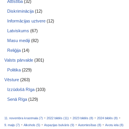
Attīstība
(32)
Diskriminācija
(12)
Informācijas uztvere
(12)
Latviskums
(67)
Masu mediji
(82)
Reliģija
(14)
Valsts pārvalde
(301)
Politika
(229)
Vēsture
(263)
Izzūdošā Rīga
(103)
Senā Rīga
(129)
-
-
-
-
11. novembra krastmala (7)
2022 bildēs (11)
2023 bildēs (8)
2024 bildēs (8)
-
-
-
-
9. maijs (7)
Alkohols (5)
Aspazijas bulvāris (9)
Autortiesības (8)
Avotu iela (8)