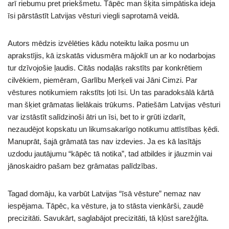
arī riebumu pret priekšmetu. Tāpēc man šķita simpātiska ideja
īsi pārstāstīt Latvijas vēsturi viegli saprotamā veidā.
Autors mēdzis izvēlēties kādu noteiktu laika posmu un
aprakstījis, kā izskatās vidusmēra mājoklī un ar ko nodarbojas
tur dzīvojošie ļaudis. Citās nodaļās rakstīts par konkrētiem
cilvēkiem, piemēram, Garlību Merķeli vai Jāni Cimzi. Par
vēstures notikumiem rakstīts ļoti īsi. Un tas paradoksālā kārtā
man šķiet grāmatas lielākais trūkums. Patiešām Latvijas vēsturi
var izstāstīt salīdzinoši ātri un īsi, bet to ir grūti izdarīt,
nezaudējot kopskatu un likumsakarīgo notikumu attīstības ķēdi.
Manuprāt, šajā grāmatā tas nav izdevies. Ja es kā lasītājs
uzdodu jautājumu “kāpēc tā notika”, tad atbildes ir jāuzmin vai
jānoskaidro pašam bez grāmatas palīdzības.
Tagad domāju, ka varbūt Latvijas “īsā vēsture” nemaz nav
iespējama. Tāpēc, ka vēsture, ja to stāsta vienkārši, zaudē
precizitāti. Savukārt, saglabājot precizitāti, tā kļūst sarežģīta.