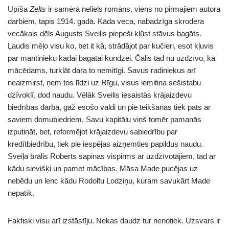
Upīša
Zelts
ir samērā neliels romāns, viens no pirmajiem autora
darbiem, tapis 1914. gadā. Kāda veca, nabadzīga skrodera
vecākais dēls Augusts Sveilis piepeši kļūst stāvus bagāts.
Ļaudis mēļo visu ko, bet it kā, strādājot par kučieri, esot kļuvis
par mantinieku kādai bagātai kundzei. Čalis tad nu uzdzīvo, kā
mācēdams, turklāt dara to nemitīgi. Savus radiniekus arī
neaizmirst, ņem tos līdzi uz Rīgu, visus iemitina sešistabu
dzīvoklī, dod naudu. Vēlāk Sveilis iesaistās krājaizdevu
biedrības darbā, gāž esošo valdi un pie teikšanas tiek pats ar
saviem domubiedriem. Savu kapitālu viņš tomēr pamanās
izputināt, bet, reformējot krājaizdevu sabiedrību par
kredītbiedrību, tiek pie iespējas aizņemties papildus naudu.
Sveiļa brālis Roberts sapinas vispirms ar uzdzīvotājiem, tad ar
kādu sievišķi un pamet mācības. Māsa Made pucējas uz
nebēdu un lenc kādu Rodolfu Lodziņu, kuram savukārt Made
nepatīk.
Faktiski visu arī izstāstīju. Nekas daudz tur nenotiek. Uzsvars ir