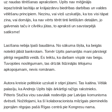
uz naudas tērēšanas aprakstiem. Upīts nav mēģinājis
iepazīstināt lasītāju ar krājaizdevu biedrības darbības un valdes
vēlēšanu principiem. Nezinu, vai viņš uzskatījis, ka tos visi tāpat
zina, vai domājis, ka nav vērts tērēt tinti lietišķām detaļām, jo
galvenais taču ir cilvēku jūtas, to apraksti un savstarpējā
satiksme!
Lasīšana nebija īpaši baudāma. No sākuma šķita, ka beigās
noteikti jābūt bankrotam. Tomēr Upīts pamanījās mani pārsteigt
pilnīgi negaidītā veidā. Es teiktu, ka darbam vispār nav beigu.
Tuvojoties noslēgumam, tas drīzāk līdzinājās tēlojumu
apkopojumam, nevis romānam.
Autora kreisie politiskie uzskati ir stipri jūtami. Tas kaitina. Vēlāk
palasīju, ka Andrejs Upīts bijis ārkārtīgi ražīgs rakstnieks.
Pēteris Stučka viņu savulaik nodevējis par Latvijas komunisma
dvēseli. Nožēlojami, ka šī kolaboracionista milzīgais piemineklis
joprojām rēgojas pašā Rīgas centrā pie Kongresu nama.