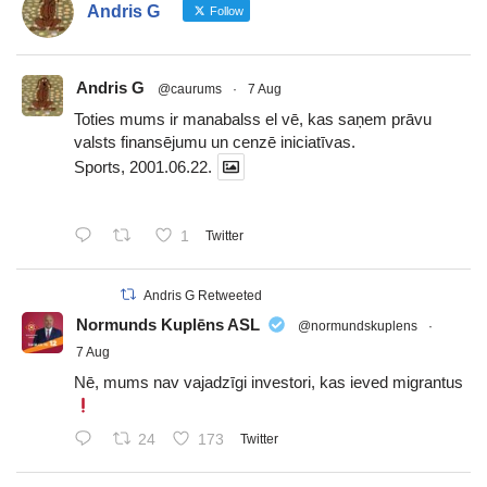
Andris G
Follow
Andris G
@caurums
·
7 Aug
Toties mums ir manabalss el vē, kas saņem prāvu
valsts finansējumu un cenzē iniciatīvas.
Sports, 2001.06.22.
1
Twitter
Andris G Retweeted
Normunds Kuplēns ASL
@normundskuplens
·
7 Aug
Nē, mums nav vajadzīgi investori, kas ieved migrantus
24
173
Twitter