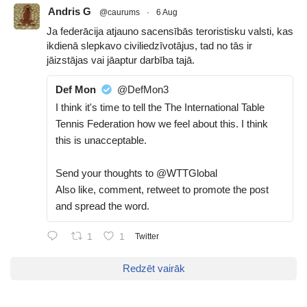
Andris G
@caurums
·
6 Aug
Ja federācija atjauno sacensībās teroristisku valsti, kas
ikdienā slepkavo civiliedzīvotājus, tad no tās ir
jāizstājas vai jāaptur darbība tajā.
Def Mon
@DefMon3
I think it's time to tell the The International Table
Tennis Federation how we feel about this. I think
this is unacceptable.
Send your thoughts to @WTTGlobal
Also like, comment, retweet to promote the post
and spread the word.
1
1
Twitter
Redzēt vairāk