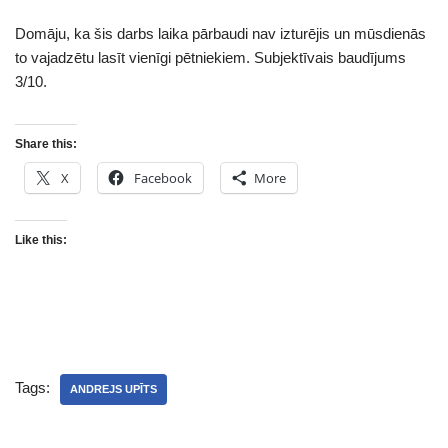
Domāju, ka šis darbs laika pārbaudi nav izturējis un mūsdienās
to vajadzētu lasīt vienīgi pētniekiem. Subjektīvais baudījums
3/10.
Share this:
X
Facebook
More
Like this:
Tags:
ANDREJS UPĪTS