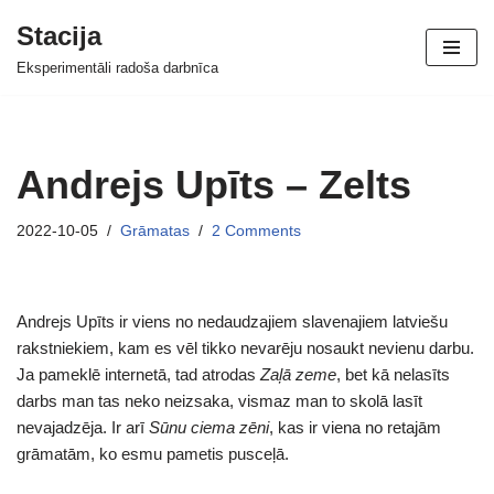
Stacija
Skip
Eksperimentāli radoša darbnīca
to
content
Andrejs Upīts – Zelts
2022-10-05
Grāmatas
2 Comments
Andrejs Upīts ir viens no nedaudzajiem slavenajiem latviešu
rakstniekiem, kam es vēl tikko nevarēju nosaukt nevienu darbu.
Ja pameklē internetā, tad atrodas
Zaļā zeme
, bet kā nelasīts
darbs man tas neko neizsaka, vismaz man to skolā lasīt
nevajadzēja. Ir arī
Sūnu ciema zēni
, kas ir viena no retajām
grāmatām, ko esmu pametis pusceļā.