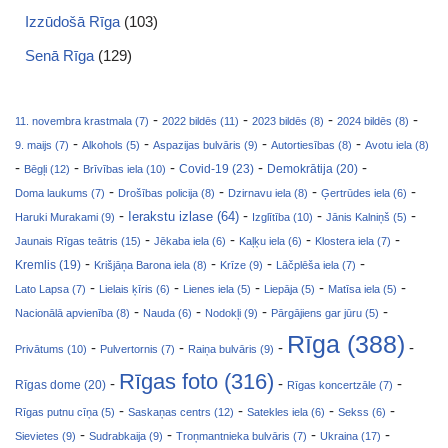
Izzūdošā Rīga
(103)
Senā Rīga
(129)
-
-
-
-
11. novembra krastmala (7)
2022 bildēs (11)
2023 bildēs (8)
2024 bildēs (8)
-
-
-
-
9. maijs (7)
Alkohols (5)
Aspazijas bulvāris (9)
Autortiesības (8)
Avotu iela (8)
-
-
-
-
-
Covid-19 (23)
Bēgļi (12)
Brīvības iela (10)
Demokrātija (20)
-
-
-
-
Doma laukums (7)
Drošības policija (8)
Dzirnavu iela (8)
Ģertrūdes iela (6)
-
-
-
-
Ierakstu izlase (64)
Haruki Murakami (9)
Izglītība (10)
Jānis Kalniņš (5)
-
-
-
-
Jaunais Rīgas teātris (15)
Jēkaba iela (6)
Kaļķu iela (6)
Klostera iela (7)
-
-
-
-
Kremlis (19)
Krišjāņa Barona iela (8)
Krīze (9)
Lāčplēša iela (7)
-
-
-
-
-
Lato Lapsa (7)
Lielais ķīris (6)
Lienes iela (5)
Liepāja (5)
Matīsa iela (5)
-
-
-
-
Nacionālā apvienība (8)
Nauda (6)
Nodokļi (9)
Pārgājiens gar jūru (5)
Rīga (388)
-
-
-
-
Privātums (10)
Pulvertornis (7)
Raiņa bulvāris (9)
Rīgas foto (316)
-
-
-
Rīgas dome (20)
Rīgas koncertzāle (7)
-
-
-
-
Rīgas putnu cīņa (5)
Saskaņas centrs (12)
Satekles iela (6)
Sekss (6)
-
-
-
-
Sievietes (9)
Sudrabkaija (9)
Troņmantnieka bulvāris (7)
Ukraina (17)