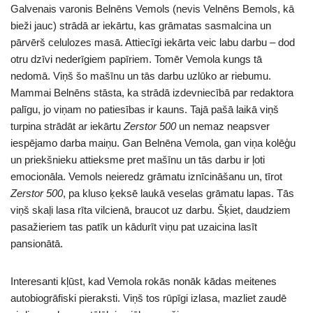
Galvenais varonis Belnēns Vemols (nevis Velnēns Bemols, kā
bieži jauc) strādā ar iekārtu, kas grāmatas sasmalcina un
pārvērš celulozes masā. Attiecīgi iekārta veic labu darbu – dod
otru dzīvi nederīgiem papīriem. Tomēr Vemola kungs tā
nedomā. Viņš šo mašīnu un tās darbu uzlūko ar riebumu.
Mammai Belnēns stāsta, ka strādā izdevniecībā par redaktora
palīgu, jo viņam no patiesības ir kauns. Tajā pašā laikā viņš
turpina strādāt ar iekārtu
Zerstor 500
un nemaz neapsver
iespējamo darba maiņu. Gan Belnēna Vemola, gan viņa kolēģu
un priekšnieku attieksme pret mašīnu un tās darbu ir ļoti
emocionāla. Vemols neieredz grāmatu iznīcināšanu un, tīrot
Zerstor 500
, pa kluso ķeksē laukā veselas grāmatu lapas. Tās
viņš skaļi lasa rīta vilcienā, braucot uz darbu. Šķiet, daudziem
pasažieriem tas patīk un kādurīt viņu pat uzaicina lasīt
pansionātā.
Interesanti kļūst, kad Vemola rokās nonāk kādas meitenes
autobiogrāfiski pieraksti. Viņš tos rūpīgi izlasa, mazliet zaudē