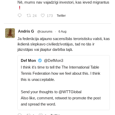
Nē, mums nav vajadzīgi investori, kas ieved migrantus
24
173
Twitter
Andris G
@caurums
·
6 Aug
Ja federācija atjauno sacensībās teroristisku valsti, kas
ikdienā slepkavo civiliedzīvotājus, tad no tās ir
jāizstājas vai jāaptur darbība tajā.
Def Mon
@DefMon3
I think it's time to tell the The International Table
Tennis Federation how we feel about this. I think
this is unacceptable.
Send your thoughts to @WTTGlobal
Also like, comment, retweet to promote the post
and spread the word.