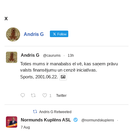
x
Andris G
Follow
Andris G
@caurums
·
13h
Toties mums ir manabalss el vē, kas saņem prāvu
valsts finansējumu un cenzē iniciatīvas.
Sports, 2001.06.22.
1
Twitter
Andris G Retweeted
Normunds Kuplēns ASL
@normundskuplens
·
7 Aug