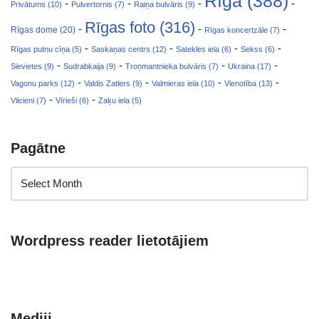
Rīga (388)
-
-
-
-
Privātums (10)
Pulvertornis (7)
Raiņa bulvāris (9)
Rīgas foto (316)
-
-
-
Rīgas dome (20)
Rīgas koncertzāle (7)
-
-
-
-
Rīgas putnu cīņa (5)
Saskaņas centrs (12)
Satekles iela (6)
Sekss (6)
-
-
-
-
Sievietes (9)
Sudrabkaija (9)
Troņmantnieka bulvāris (7)
Ukraina (17)
-
-
-
-
Vagonu parks (12)
Valdis Zatlers (9)
Valmieras iela (10)
Vienotība (13)
-
-
Vilcieni (7)
Vīrieši (6)
Zaķu iela (5)
Pagātne
Wordpress reader lietotājiem
Mediji