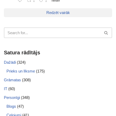
1
1
Twitter
Redzēt vairāk
Satura rādītājs
Dažādi
(324)
Prieks un līksme
(175)
Grāmatas
(308)
IT
(60)
Personīgi
(348)
Blogs
(47)
Ceļojumi
(41)