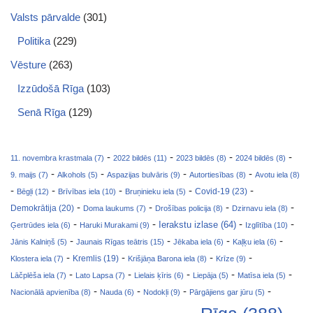
Valsts pārvalde
(301)
Politika
(229)
Vēsture
(263)
Izzūdošā Rīga
(103)
Senā Rīga
(129)
-
-
-
-
11. novembra krastmala (7)
2022 bildēs (11)
2023 bildēs (8)
2024 bildēs (8)
-
-
-
-
9. maijs (7)
Alkohols (5)
Aspazijas bulvāris (9)
Autortiesības (8)
Avotu iela (8)
-
-
-
-
-
Covid-19 (23)
Bēgļi (12)
Brīvības iela (10)
Bruņinieku iela (5)
-
-
-
-
Demokrātija (20)
Doma laukums (7)
Drošības policija (8)
Dzirnavu iela (8)
-
-
-
-
Ierakstu izlase (64)
Ģertrūdes iela (6)
Haruki Murakami (9)
Izglītība (10)
-
-
-
-
Jānis Kalniņš (5)
Jaunais Rīgas teātris (15)
Jēkaba iela (6)
Kaļķu iela (6)
-
-
-
-
Klostera iela (7)
Kremlis (19)
Krišjāņa Barona iela (8)
Krīze (9)
-
-
-
-
-
Lāčplēša iela (7)
Lato Lapsa (7)
Lielais ķīris (6)
Liepāja (5)
Matīsa iela (5)
-
-
-
-
Nacionālā apvienība (8)
Nauda (6)
Nodokļi (9)
Pārgājiens gar jūru (5)