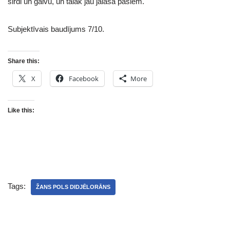
sirdi un galvu, un tālāk jau jālasa pašiem.
Subjektīvais baudījums 7/10.
Share this:
X
Facebook
More
Like this:
Tags:
ŽANS POLS DIDJĒLORĀNS