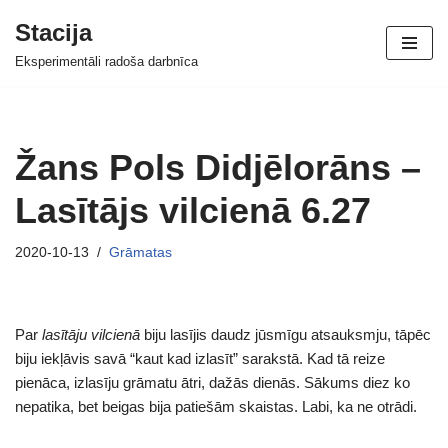
Stacija
Skip
Eksperimentāli radoša darbnīca
to
content
Žans Pols Didjēlorāns –
Lasītājs vilcienā 6.27
2020-10-13
Grāmatas
Par
lasītāju vilcienā
biju lasījis daudz jūsmīgu atsauksmju, tāpēc
biju iekļāvis savā “kaut kad izlasīt” sarakstā. Kad tā reize
pienāca, izlasīju grāmatu ātri, dažās dienās. Sākums diez ko
nepatika, bet beigas bija patiešām skaistas. Labi, ka ne otrādi.