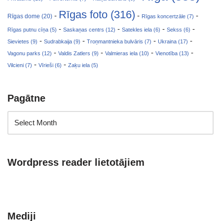
Rīgas foto (316)
-
-
-
Rīgas dome (20)
Rīgas koncertzāle (7)
-
-
-
-
Rīgas putnu cīņa (5)
Saskaņas centrs (12)
Satekles iela (6)
Sekss (6)
-
-
-
-
Sievietes (9)
Sudrabkaija (9)
Troņmantnieka bulvāris (7)
Ukraina (17)
-
-
-
-
Vagonu parks (12)
Valdis Zatlers (9)
Valmieras iela (10)
Vienotība (13)
-
-
Vilcieni (7)
Vīrieši (6)
Zaķu iela (5)
Pagātne
Wordpress reader lietotājiem
Mediji