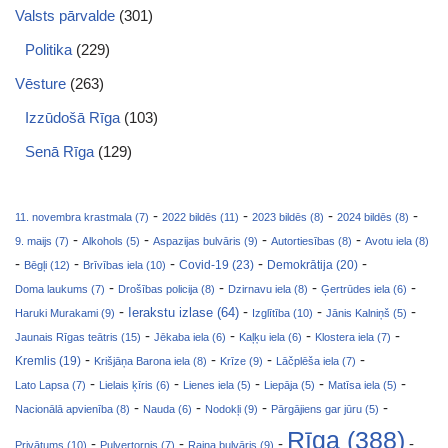
Valsts pārvalde
(301)
Politika
(229)
Vēsture
(263)
Izzūdošā Rīga
(103)
Senā Rīga
(129)
-
-
-
-
11. novembra krastmala (7)
2022 bildēs (11)
2023 bildēs (8)
2024 bildēs (8)
-
-
-
-
9. maijs (7)
Alkohols (5)
Aspazijas bulvāris (9)
Autortiesības (8)
Avotu iela (8)
-
-
-
-
-
Covid-19 (23)
Bēgļi (12)
Brīvības iela (10)
Demokrātija (20)
-
-
-
-
Doma laukums (7)
Drošības policija (8)
Dzirnavu iela (8)
Ģertrūdes iela (6)
-
-
-
-
Ierakstu izlase (64)
Haruki Murakami (9)
Izglītība (10)
Jānis Kalniņš (5)
-
-
-
-
Jaunais Rīgas teātris (15)
Jēkaba iela (6)
Kaļķu iela (6)
Klostera iela (7)
-
-
-
-
Kremlis (19)
Krišjāņa Barona iela (8)
Krīze (9)
Lāčplēša iela (7)
-
-
-
-
-
Lato Lapsa (7)
Lielais ķīris (6)
Lienes iela (5)
Liepāja (5)
Matīsa iela (5)
-
-
-
-
Nacionālā apvienība (8)
Nauda (6)
Nodokļi (9)
Pārgājiens gar jūru (5)
Rīga (388)
-
-
-
-
Privātums (10)
Pulvertornis (7)
Raiņa bulvāris (9)