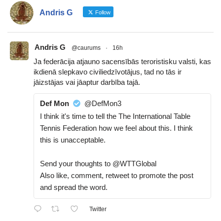
Andris G
Follow
Andris G
@caurums
·
16h
Ja federācija atjauno sacensībās teroristisku valsti, kas
ikdienā slepkavo civiliedzīvotājus, tad no tās ir
jāizstājas vai jāaptur darbība tajā.
Def Mon
@DefMon3
I think it's time to tell the The International Table
Tennis Federation how we feel about this. I think
this is unacceptable.
Send your thoughts to @WTTGlobal
Also like, comment, retweet to promote the post
and spread the word.
Twitter