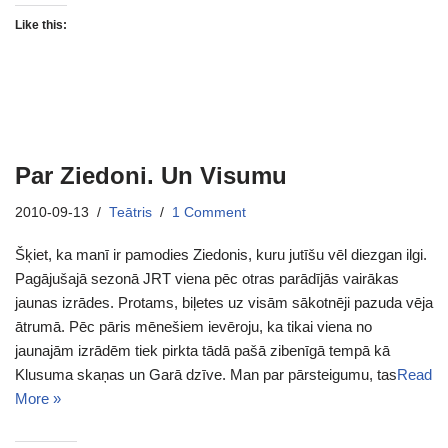
Like this:
Par Ziedoni. Un Visumu
2010-09-13
Teātris
1 Comment
Šķiet, ka manī ir pamodies Ziedonis, kuru jutīšu vēl diezgan ilgi.
Pagājušajā sezonā JRT viena pēc otras parādījās vairākas
jaunas izrādes. Protams, biļetes uz visām sākotnēji pazuda vēja
ātrumā. Pēc pāris mēnešiem ievēroju, ka tikai viena no
jaunajām izrādēm tiek pirkta tādā pašā zibenīgā tempā kā
Klusuma skaņas un Garā dzīve. Man par pārsteigumu, tas
Read
More »