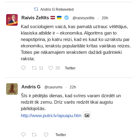
Andris G Retweeted
Raivis Zeltīts
@raiviszeltits
·
20h
Kad sociologiem vaicā, kas pamatā uztrauc vēlētājus,
klasiska atbilde ir – ekonomika. Algoritms gan to
neapstiprina, jo katru reizi, kad es kaut ko uzrakstu par
ekonomiku, ierakstu popularitāte krītas vairākas reizes.
Toties pie nākamajiem ierakstiem dažādi gudrinieki
raksta:
11
35
Twitter
Andris G
@caurums
·
22h
Šīs ir pēdējās dienas, kad svīres varam dzirdēt un
redzēt tik zemu. Drīz varēs redzēt tikai augstu
pārlidojošās.
http://www.putni.lv/apuapu.htm
Twitter