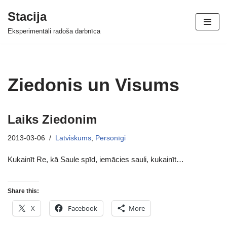
Stacija
Skip
Eksperimentāli radoša darbnīca
to
content
Ziedonis un Visums
Laiks Ziedonim
2013-03-06
Latviskums
,
Personīgi
Kukainīt Re, kā Saule spīd, iemācies sauli, kukainīt…
Share this:
X
Facebook
More