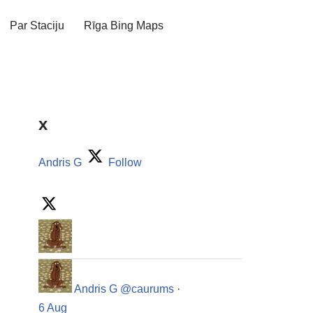
Par Staciju
Rīga Bing Maps
x
Andris G
Follow
Andris G
@caurums
·
6 Aug