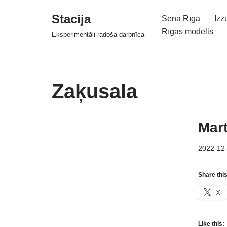
Stacija
Senā Rīga
Izz
Skip
Rīgas modelis
Eksperimentāli radoša darbnīca
to
content
Zaķusala
Mart
2022-12
Share this
X
Like this: