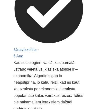
@raiviszeltits
·
6 Aug
Kad sociologiem vaicā, kas pamatā
uztrauc vēlētājus, klasiska atbilde ir –
ekonomika. Algoritms gan to
neapstiprina, jo katru reizi, kad es kaut
ko uzrakstu par ekonomiku, ierakstu
popularitāte krītas vairākas reizes. Toties
pie nākamajiem ierakstiem dažādi
gudrinieki raksta: