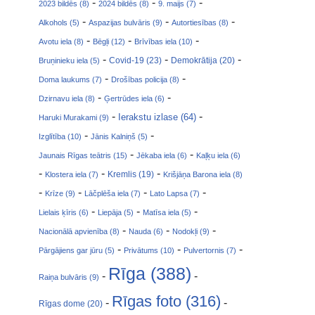
-
-
-
2023 bildēs (8)
2024 bildēs (8)
9. maijs (7)
-
-
-
Alkohols (5)
Aspazijas bulvāris (9)
Autortiesības (8)
-
-
-
Avotu iela (8)
Bēgļi (12)
Brīvības iela (10)
-
-
-
Covid-19 (23)
Bruņinieku iela (5)
Demokrātija (20)
-
-
Doma laukums (7)
Drošības policija (8)
-
-
Dzirnavu iela (8)
Ģertrūdes iela (6)
-
-
Ierakstu izlase (64)
Haruki Murakami (9)
-
-
Izglītība (10)
Jānis Kalniņš (5)
-
-
Jaunais Rīgas teātris (15)
Jēkaba iela (6)
Kaļķu iela (6)
-
-
-
Klostera iela (7)
Kremlis (19)
Krišjāņa Barona iela (8)
-
-
-
-
Krīze (9)
Lāčplēša iela (7)
Lato Lapsa (7)
-
-
-
Lielais ķīris (6)
Liepāja (5)
Matīsa iela (5)
-
-
-
Nacionālā apvienība (8)
Nauda (6)
Nodokļi (9)
-
-
-
Pārgājiens gar jūru (5)
Privātums (10)
Pulvertornis (7)
Rīga (388)
-
-
Raiņa bulvāris (9)
Rīgas foto (316)
-
-
Rīgas dome (20)