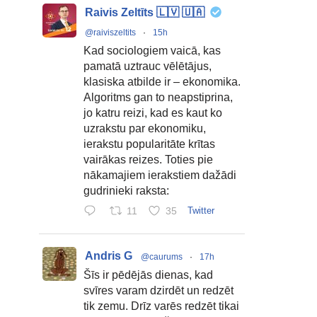
Raivis Zeltīts 🇱🇻 🇺🇦
@raiviszeltits
·
15h
Kad sociologiem vaicā, kas
pamatā uztrauc vēlētājus,
klasiska atbilde ir – ekonomika.
Algoritms gan to neapstiprina,
jo katru reizi, kad es kaut ko
uzrakstu par ekonomiku,
ierakstu popularitāte krītas
vairākas reizes. Toties pie
nākamajiem ierakstiem dažādi
gudrinieki raksta:
11
35
Twitter
Andris G
@caurums
·
17h
Šīs ir pēdējās dienas, kad
svīres varam dzirdēt un redzēt
tik zemu. Drīz varēs redzēt tikai