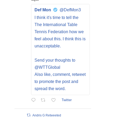
Def Mon
@DefMon3
I think it's time to tell the
The International Table
Tennis Federation how we
feel about this. I think this is
unacceptable.
Send your thoughts to
@WTTGlobal
Also like, comment, retweet
to promote the post and
spread the word.
Twitter
Andris G Retweeted