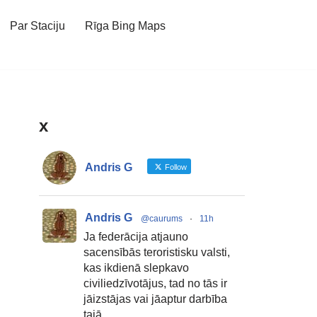
Par Staciju
Rīga Bing Maps
x
Andris G
Follow
Andris G
@caurums
·
11h
Ja federācija atjauno
sacensībās teroristisku valsti,
kas ikdienā slepkavo
civiliedzīvotājus, tad no tās ir
jāizstājas vai jāaptur darbība
tajā.