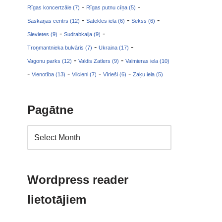
-
-
Rīgas koncertzāle (7)
Rīgas putnu cīņa (5)
-
-
-
Saskaņas centrs (12)
Satekles iela (6)
Sekss (6)
-
-
Sievietes (9)
Sudrabkaija (9)
-
-
Troņmantnieka bulvāris (7)
Ukraina (17)
-
-
Vagonu parks (12)
Valdis Zatlers (9)
Valmieras iela (10)
-
-
-
-
Vienotība (13)
Vilcieni (7)
Vīrieši (6)
Zaķu iela (5)
Pagātne
Wordpress reader
lietotājiem