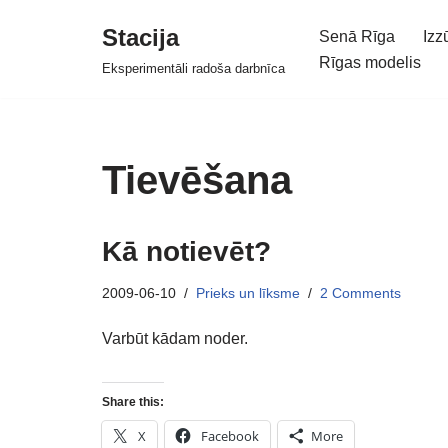
Stacija
Senā Rīga
Izz
Skip
Rīgas modelis
Eksperimentāli radoša darbnīca
to
content
Tievēšana
Kā notievēt?
2009-06-10
Prieks un līksme
2 Comments
Varbūt kādam noder.
Share this:
X
Facebook
More