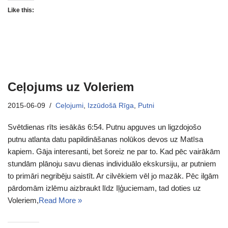
Like this:
Ceļojums uz Voleriem
2015-06-09
Ceļojumi
,
Izzūdošā Rīga
,
Putni
Svētdienas rīts iesākās 6:54. Putnu apguves un ligzdojošo
putnu atlanta datu papildināšanas nolūkos devos uz Matīsa
kapiem. Gāja interesanti, bet šoreiz ne par to. Kad pēc vairākām
stundām plānoju savu dienas individuālo ekskursiju, ar putniem
to primāri negribēju saistīt. Ar cilvēkiem vēl jo mazāk. Pēc ilgām
pārdomām izlēmu aizbraukt līdz Iļģuciemam, tad doties uz
Voleriem,
Read More »