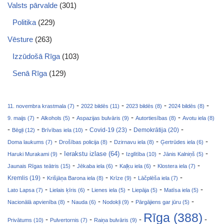
Valsts pārvalde
(301)
Politika
(229)
Vēsture
(263)
Izzūdošā Rīga
(103)
Senā Rīga
(129)
-
-
-
-
11. novembra krastmala (7)
2022 bildēs (11)
2023 bildēs (8)
2024 bildēs (8)
-
-
-
-
9. maijs (7)
Alkohols (5)
Aspazijas bulvāris (9)
Autortiesības (8)
Avotu iela (8)
-
-
-
-
-
Covid-19 (23)
Bēgļi (12)
Brīvības iela (10)
Demokrātija (20)
-
-
-
-
Doma laukums (7)
Drošības policija (8)
Dzirnavu iela (8)
Ģertrūdes iela (6)
-
-
-
-
Ierakstu izlase (64)
Haruki Murakami (9)
Izglītība (10)
Jānis Kalniņš (5)
-
-
-
-
Jaunais Rīgas teātris (15)
Jēkaba iela (6)
Kaļķu iela (6)
Klostera iela (7)
-
-
-
-
Kremlis (19)
Krišjāņa Barona iela (8)
Krīze (9)
Lāčplēša iela (7)
-
-
-
-
-
Lato Lapsa (7)
Lielais ķīris (6)
Lienes iela (5)
Liepāja (5)
Matīsa iela (5)
-
-
-
-
Nacionālā apvienība (8)
Nauda (6)
Nodokļi (9)
Pārgājiens gar jūru (5)
Rīga (388)
-
-
-
-
Privātums (10)
Pulvertornis (7)
Raiņa bulvāris (9)