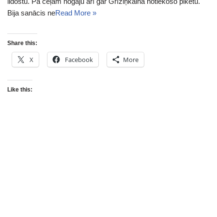
lidostu. Pa ceļam nogāju arī gar Grīziņkalnā notiekošo piketu.
Bija sanācis ne
Read More »
Share this:
X
Facebook
More
Like this: