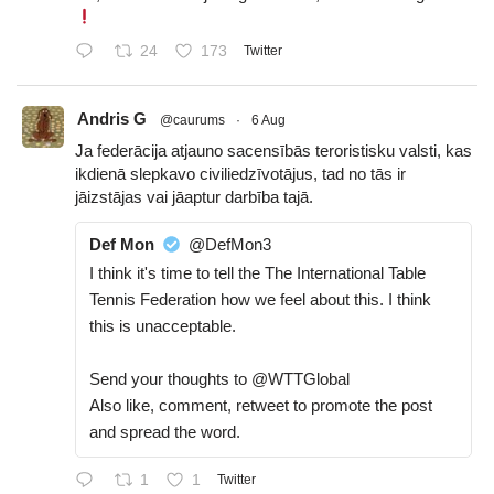
24
173
Twitter
Andris G
@caurums
·
6 Aug
Ja federācija atjauno sacensībās teroristisku valsti, kas
ikdienā slepkavo civiliedzīvotājus, tad no tās ir
jāizstājas vai jāaptur darbība tajā.
Def Mon
@DefMon3
I think it's time to tell the The International Table
Tennis Federation how we feel about this. I think
this is unacceptable.
Send your thoughts to @WTTGlobal
Also like, comment, retweet to promote the post
and spread the word.
1
1
Twitter