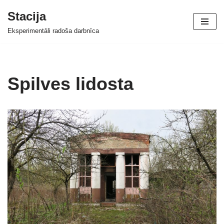
Stacija
Skip
Eksperimentāli radoša darbnīca
to
content
Spilves lidosta