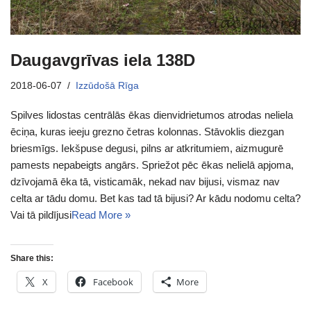
Daugavgrīvas iela 138D
2018-06-07
Izzūdošā Rīga
Spilves lidostas centrālās ēkas dienvidrietumos atrodas neliela
ēciņa, kuras ieeju grezno četras kolonnas. Stāvoklis diezgan
briesmīgs. Iekšpuse degusi, pilns ar atkritumiem, aizmugurē
pamests nepabeigts angārs. Spriežot pēc ēkas nelielā apjoma,
dzīvojamā ēka tā, visticamāk, nekad nav bijusi, vismaz nav
celta ar tādu domu. Bet kas tad tā bijusi? Ar kādu nodomu celta?
Vai tā pildījusi
Read More »
Share this:
X
Facebook
More