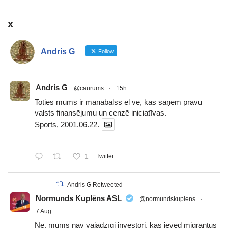
x
Andris G
Follow
Andris G
@caurums
·
15h
Toties mums ir manabalss el vē, kas saņem prāvu
valsts finansējumu un cenzē iniciatīvas.
Sports, 2001.06.22.
1
Twitter
Andris G Retweeted
Normunds Kuplēns ASL
@normundskuplens
·
7 Aug
Nē, mums nav vajadzīgi investori, kas ieved migrantus