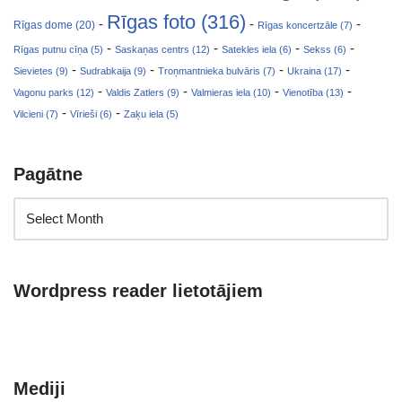
Rīgas foto (316)
-
-
-
Rīgas dome (20)
Rīgas koncertzāle (7)
-
-
-
-
Rīgas putnu cīņa (5)
Saskaņas centrs (12)
Satekles iela (6)
Sekss (6)
-
-
-
-
Sievietes (9)
Sudrabkaija (9)
Troņmantnieka bulvāris (7)
Ukraina (17)
-
-
-
-
Vagonu parks (12)
Valdis Zatlers (9)
Valmieras iela (10)
Vienotība (13)
-
-
Vilcieni (7)
Vīrieši (6)
Zaķu iela (5)
Pagātne
Wordpress reader lietotājiem
Mediji