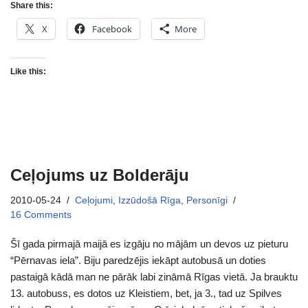
Share this:
X
Facebook
More
Like this:
Ceļojums uz Bolderāju
2010-05-24
Ceļojumi
,
Izzūdošā Rīga
,
Personīgi
16 Comments
Šī gada pirmajā maijā es izgāju no mājām un devos uz pieturu
“Pērnavas iela”. Biju paredzējis iekāpt autobusā un doties
pastaigā kādā man ne pārāk labi zināmā Rīgas vietā. Ja brauktu
13. autobuss, es dotos uz Kleistiem, bet, ja 3., tad uz Spilves