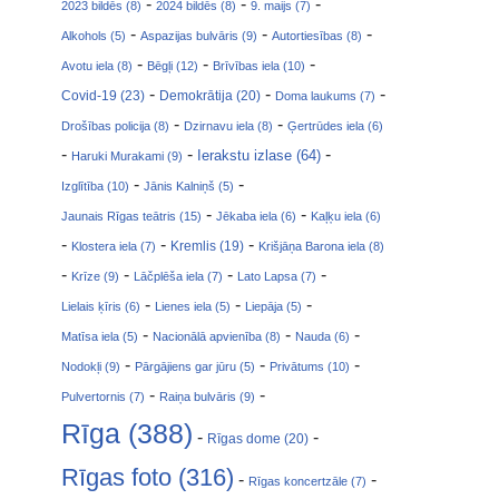
-
-
-
2023 bildēs (8)
2024 bildēs (8)
9. maijs (7)
-
-
-
Alkohols (5)
Aspazijas bulvāris (9)
Autortiesības (8)
-
-
-
Avotu iela (8)
Bēgļi (12)
Brīvības iela (10)
-
-
-
Covid-19 (23)
Demokrātija (20)
Doma laukums (7)
-
-
Drošības policija (8)
Dzirnavu iela (8)
Ģertrūdes iela (6)
-
-
-
Ierakstu izlase (64)
Haruki Murakami (9)
-
-
Izglītība (10)
Jānis Kalniņš (5)
-
-
Jaunais Rīgas teātris (15)
Jēkaba iela (6)
Kaļķu iela (6)
-
-
-
Klostera iela (7)
Kremlis (19)
Krišjāņa Barona iela (8)
-
-
-
-
Krīze (9)
Lāčplēša iela (7)
Lato Lapsa (7)
-
-
-
Lielais ķīris (6)
Lienes iela (5)
Liepāja (5)
-
-
-
Matīsa iela (5)
Nacionālā apvienība (8)
Nauda (6)
-
-
-
Nodokļi (9)
Pārgājiens gar jūru (5)
Privātums (10)
-
-
Pulvertornis (7)
Raiņa bulvāris (9)
Rīga (388)
-
-
Rīgas dome (20)
Rīgas foto (316)
-
-
Rīgas koncertzāle (7)