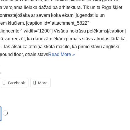
 vērojama lielāka dažādība arhitektūrā. Tik un tā Rīga šķiet
ontrastējošāka ar savām koka ēkām, jūgendstilu un
em klučiem. [caption id="attachment_5822"
aligncenter" width="1200"] Visādu nokrāsu pelēkums[/caption]
ā var redzēt, ka daudzām ēkām pirmais stāvs atrodas tādā kā
. Tas atsauca atmiņā skolā mācīto, ka pirmo stāvu angliski
round floor, otrais stāvs
Read More »
:
Facebook
More