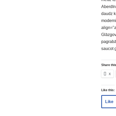
Aberdīna
daudz k
moderni
align="
Glāzgov
pagrabā
saucot g
Share this
X
Like this:
Like