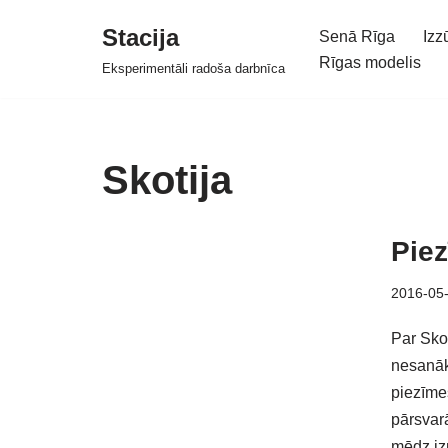
Stacija
Senā Rīga
Izz
Skip
Rīgas modelis
Eksperimentāli radoša darbnīca
to
content
Skotija
Piez
2016-05
Par Skot
nesanāk
piezīmes
pārsvarā
mēdz iz