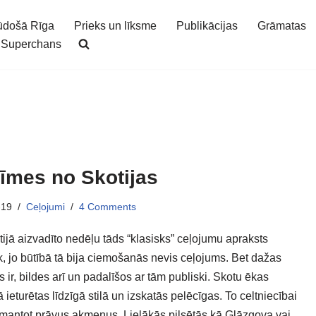
ūdošā Rīga
Prieks un līksme
Publikācijas
Grāmatas
Superchans
īmes no Skotijas
-19
Ceļojumi
4 Comments
ijā aizvadīto nedēļu tāds “klasisks” ceļojumu apraksts
, jo būtībā tā bija ciemošanās nevis ceļojums. Bet dažas
 ir, bildes arī un padalīšos ar tām publiski. Skotu ēkas
 ieturētas līdzīgā stilā un izskatās pelēcīgas. To celtniecībai
mantot prāvus akmeņus. Lielākās pilsētās kā Glāzgova vai