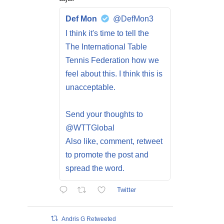
Def Mon
@DefMon3
I think it's time to tell the
The International Table
Tennis Federation how we
feel about this. I think this is
unacceptable.
Send your thoughts to
@WTTGlobal
Also like, comment, retweet
to promote the post and
spread the word.
Twitter
Andris G Retweeted