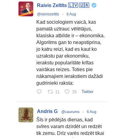
Raivis Zeltīts 🇱🇻 🇺🇦
@raiviszeltits
·
6 Aug
Kad sociologiem vaicā, kas
pamatā uztrauc vēlētājus,
klasiska atbilde ir – ekonomika.
Algoritms gan to neapstiprina,
jo katru reizi, kad es kaut ko
uzrakstu par ekonomiku,
ierakstu popularitāte krītas
vairākas reizes. Toties pie
nākamajiem ierakstiem dažādi
gudrinieki raksta:
11
35
Twitter
Andris G
@caurums
·
6 Aug
Šīs ir pēdējās dienas, kad
svīres varam dzirdēt un redzēt
tik zemu. Drīz varēs redzēt tikai