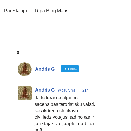
Par Staciju
Rīga Bing Maps
x
Andris G
Follow
Andris G
@caurums
·
21h
Ja federācija atjauno
sacensībās teroristisku valsti,
kas ikdienā slepkavo
civiliedzīvotājus, tad no tās ir
jāizstājas vai jāaptur darbība
tajā.