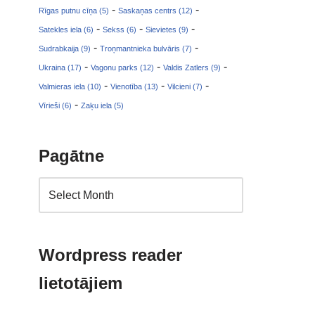
-
-
Rīgas putnu cīņa (5)
Saskaņas centrs (12)
-
-
-
Satekles iela (6)
Sekss (6)
Sievietes (9)
-
-
Sudrabkaija (9)
Troņmantnieka bulvāris (7)
-
-
-
Ukraina (17)
Vagonu parks (12)
Valdis Zatlers (9)
-
-
-
Valmieras iela (10)
Vienotība (13)
Vilcieni (7)
-
Vīrieši (6)
Zaķu iela (5)
Pagātne
Wordpress reader
lietotājiem