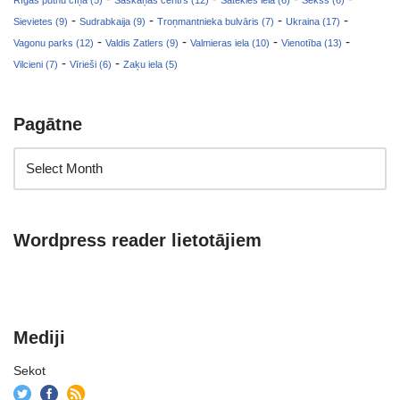
Rīgas putnu cīņa (5)
Saskaņas centrs (12)
Satekles iela (6)
Sekss (6)
-
-
-
-
Sievietes (9)
Sudrabkaija (9)
Troņmantnieka bulvāris (7)
Ukraina (17)
-
-
-
-
Vagonu parks (12)
Valdis Zatlers (9)
Valmieras iela (10)
Vienotība (13)
-
-
Vilcieni (7)
Vīrieši (6)
Zaķu iela (5)
Pagātne
Wordpress reader lietotājiem
Mediji
Sekot