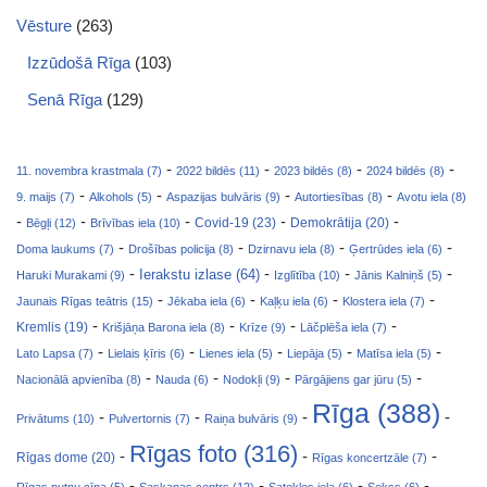
Vēsture
(263)
Izzūdošā Rīga
(103)
Senā Rīga
(129)
-
-
-
-
11. novembra krastmala (7)
2022 bildēs (11)
2023 bildēs (8)
2024 bildēs (8)
-
-
-
-
9. maijs (7)
Alkohols (5)
Aspazijas bulvāris (9)
Autortiesības (8)
Avotu iela (8)
-
-
-
-
-
Covid-19 (23)
Bēgļi (12)
Brīvības iela (10)
Demokrātija (20)
-
-
-
-
Doma laukums (7)
Drošības policija (8)
Dzirnavu iela (8)
Ģertrūdes iela (6)
-
-
-
-
Ierakstu izlase (64)
Haruki Murakami (9)
Izglītība (10)
Jānis Kalniņš (5)
-
-
-
-
Jaunais Rīgas teātris (15)
Jēkaba iela (6)
Kaļķu iela (6)
Klostera iela (7)
-
-
-
-
Kremlis (19)
Krišjāņa Barona iela (8)
Krīze (9)
Lāčplēša iela (7)
-
-
-
-
-
Lato Lapsa (7)
Lielais ķīris (6)
Lienes iela (5)
Liepāja (5)
Matīsa iela (5)
-
-
-
-
Nacionālā apvienība (8)
Nauda (6)
Nodokļi (9)
Pārgājiens gar jūru (5)
Rīga (388)
-
-
-
-
Privātums (10)
Pulvertornis (7)
Raiņa bulvāris (9)
Rīgas foto (316)
-
-
-
Rīgas dome (20)
Rīgas koncertzāle (7)
-
-
-
-