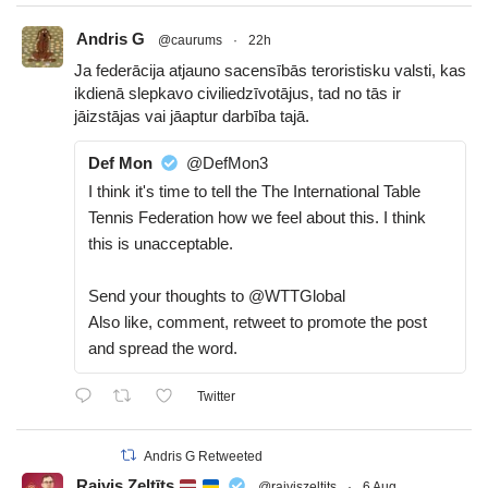
Andris G
@caurums
·
22h
Ja federācija atjauno sacensībās teroristisku valsti, kas
ikdienā slepkavo civiliedzīvotājus, tad no tās ir
jāizstājas vai jāaptur darbība tajā.
Def Mon
@DefMon3
I think it's time to tell the The International Table
Tennis Federation how we feel about this. I think
this is unacceptable.
Send your thoughts to @WTTGlobal
Also like, comment, retweet to promote the post
and spread the word.
Twitter
Andris G Retweeted
Raivis Zeltīts
@raiviszeltits
·
6 Aug