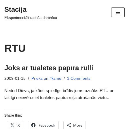
Stacija
Skip
Eksperimentāli radoša darbnīca
to
content
RTU
Joks ar tualetes papīra rulli
2009-01-15
Prieks un līksme
3 Comments
Nedod Dievs, ja kāds spiedīgs brīdis jums uznāks RTU un
laicīgi neievērosiet tualetes papīra ruļļa atrašanās vietu…
Share this:
X
Facebook
More