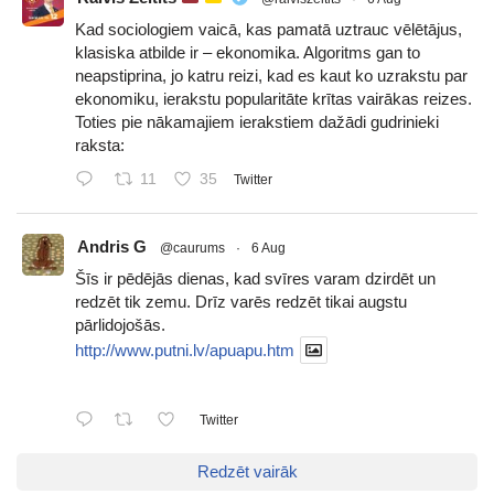
Kad sociologiem vaicā, kas pamatā uztrauc vēlētājus,
klasiska atbilde ir – ekonomika. Algoritms gan to
neapstiprina, jo katru reizi, kad es kaut ko uzrakstu par
ekonomiku, ierakstu popularitāte krītas vairākas reizes.
Toties pie nākamajiem ierakstiem dažādi gudrinieki
raksta:
11
35
Twitter
Andris G
@caurums
·
6 Aug
Šīs ir pēdējās dienas, kad svīres varam dzirdēt un
redzēt tik zemu. Drīz varēs redzēt tikai augstu
pārlidojošās.
http://www.putni.lv/apuapu.htm
Twitter
Redzēt vairāk