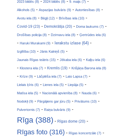
-
-
-
2023 bildēs (8)
2024 bildēs (8)
9. maijs (7)
-
-
-
Alkohols (5)
Aspazijas bulvāris (9)
Autortiesības (8)
-
-
-
Avotu iela (8)
Bēgļi (12)
Brīvības iela (10)
-
-
-
Covid-19 (23)
Demokrātija (20)
Doma laukums (7)
-
-
Drošības policija (8)
Dzirnavu iela (8)
Ģertrūdes iela (6)
-
-
-
Ierakstu izlase (64)
Haruki Murakami (9)
-
-
Izglītība (10)
Jānis Kalniņš (5)
-
-
Jaunais Rīgas teātris (15)
Jēkaba iela (6)
Kaļķu iela (6)
-
-
-
Klostera iela (7)
Kremlis (19)
Krišjāņa Barona iela (8)
-
-
-
-
Krīze (9)
Lāčplēša iela (7)
Lato Lapsa (7)
-
-
-
Lielais ķīris (6)
Lienes iela (5)
Liepāja (5)
-
-
-
Matīsa iela (5)
Nacionālā apvienība (8)
Nauda (6)
-
-
-
Nodokļi (9)
Pārgājiens gar jūru (5)
Privātums (10)
-
-
Pulvertornis (7)
Raiņa bulvāris (9)
Rīga (388)
-
-
Rīgas dome (20)
Rīgas foto (316)
-
-
Rīgas koncertzāle (7)