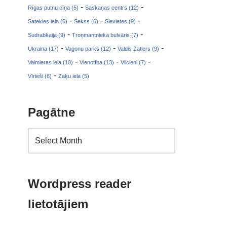
-
-
Rīgas putnu cīņa (5)
Saskaņas centrs (12)
-
-
-
Satekles iela (6)
Sekss (6)
Sievietes (9)
-
-
Sudrabkaija (9)
Troņmantnieka bulvāris (7)
-
-
-
Ukraina (17)
Vagonu parks (12)
Valdis Zatlers (9)
-
-
-
Valmieras iela (10)
Vienotība (13)
Vilcieni (7)
-
Vīrieši (6)
Zaķu iela (5)
Pagātne
Wordpress reader
lietotājiem