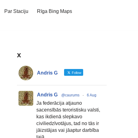
Par Staciju
Rīga Bing Maps
x
Andris G
Follow
Andris G
@caurums
·
6 Aug
Ja federācija atjauno
sacensībās teroristisku valsti,
kas ikdienā slepkavo
civiliedzīvotājus, tad no tās ir
jāizstājas vai jāaptur darbība
tajā.