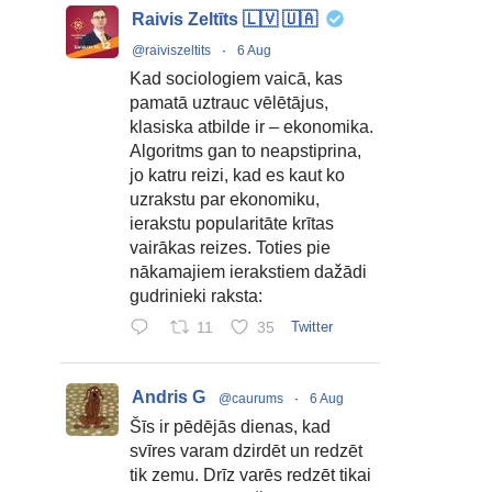
Raivis Zeltīts 🇱🇻 🇺🇦
@raiviszeltits
·
6 Aug
Kad sociologiem vaicā, kas
pamatā uztrauc vēlētājus,
klasiska atbilde ir – ekonomika.
Algoritms gan to neapstiprina,
jo katru reizi, kad es kaut ko
uzrakstu par ekonomiku,
ierakstu popularitāte krītas
vairākas reizes. Toties pie
nākamajiem ierakstiem dažādi
gudrinieki raksta:
11
35
Twitter
Andris G
@caurums
·
6 Aug
Šīs ir pēdējās dienas, kad
svīres varam dzirdēt un redzēt
tik zemu. Drīz varēs redzēt tikai