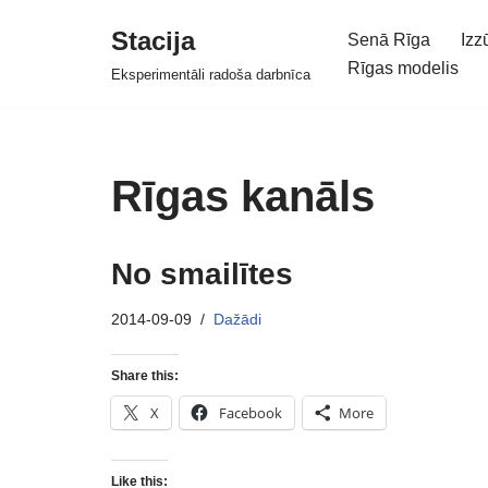
Stacija
Senā Rīga
Izz
Skip
Rīgas modelis
Eksperimentāli radoša darbnīca
to
content
Rīgas kanāls
No smailītes
2014-09-09
Dažādi
Share this:
X
Facebook
More
Like this: