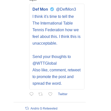
Def Mon
@DefMon3
I think it's time to tell the
The International Table
Tennis Federation how we
feel about this. I think this is
unacceptable.
Send your thoughts to
@WTTGlobal
Also like, comment, retweet
to promote the post and
spread the word.
Twitter
Andris G Retweeted