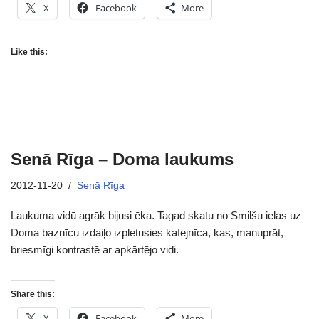
X
Facebook
More
Like this:
Senā Rīga – Doma laukums
2012-11-20
Senā Rīga
Laukuma vidū agrāk bijusi ēka. Tagad skatu no Smilšu ielas uz
Doma baznīcu izdaiļo izpletusies kafejnīca, kas, manuprāt,
briesmīgi kontrastē ar apkārtējo vidi.
Share this:
X
Facebook
More