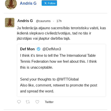
Andris G
Follow
Andris G
@caurums
·
17h
Ja federācija atjauno sacensībās teroristisku valsti, kas
ikdienā slepkavo civiliedzīvotājus, tad no tās ir
jāizstājas vai jāaptur darbība tajā.
Def Mon
@DefMon3
I think it's time to tell the The International Table
Tennis Federation how we feel about this. I think
this is unacceptable.
Send your thoughts to @WTTGlobal
Also like, comment, retweet to promote the post
and spread the word.
Twitter