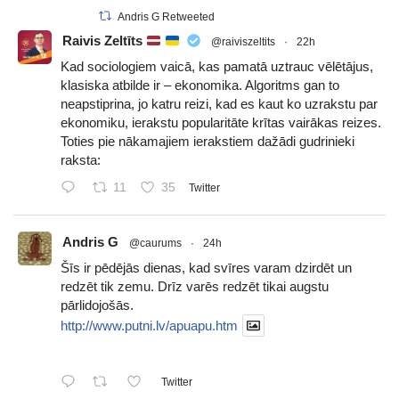
Andris G Retweeted
Raivis Zeltīts
@raiviszeltits
·
22h
Kad sociologiem vaicā, kas pamatā uztrauc vēlētājus,
klasiska atbilde ir – ekonomika. Algoritms gan to
neapstiprina, jo katru reizi, kad es kaut ko uzrakstu par
ekonomiku, ierakstu popularitāte krītas vairākas reizes.
Toties pie nākamajiem ierakstiem dažādi gudrinieki
raksta:
11
35
Twitter
Andris G
@caurums
·
24h
Šīs ir pēdējās dienas, kad svīres varam dzirdēt un
redzēt tik zemu. Drīz varēs redzēt tikai augstu
pārlidojošās.
http://www.putni.lv/apuapu.htm
Twitter