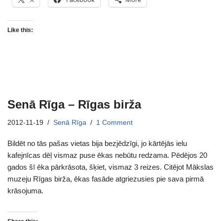
Like this:
Senā Rīga – Rīgas birža
2012-11-19
Senā Rīga
1 Comment
Bildēt no tās pašas vietas bija bezjēdzīgi, jo kārtējās ielu
kafejnīcas dēļ vismaz puse ēkas nebūtu redzama. Pēdējos 20
gados šī ēka pārkrāsota, šķiet, vismaz 3 reizes. Citējot Mākslas
muzeju Rīgas birža, ēkas fasāde atgriezusies pie sava pirmā
krāsojuma.