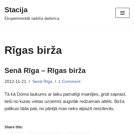
Stacija
Skip
Eksperimentāli radoša darbnīca
to
content
Rīgas birža
Senā Rīga – Rīgas birža
2012-11-21
Senā Rīga
1 Comment
Tā kā Doma laukums ar laiku pamatīgi mainījies, grūti saprast,
tieši no kuras vietas uzņemts augstāk redzamais attēls. Birža
palikusi tāda pati, no pārējā man neko atpazīt neizdevās.
Share this: