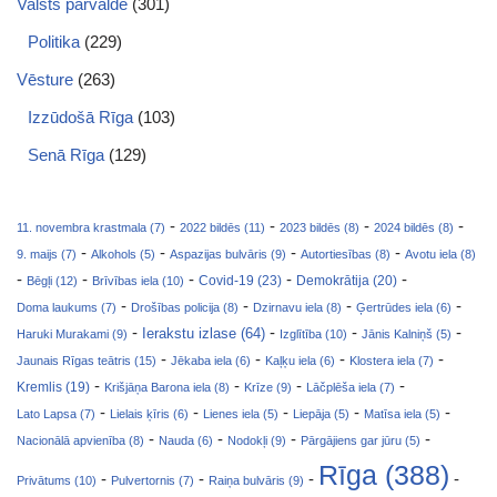
Valsts pārvalde
(301)
Politika
(229)
Vēsture
(263)
Izzūdošā Rīga
(103)
Senā Rīga
(129)
-
-
-
-
11. novembra krastmala (7)
2022 bildēs (11)
2023 bildēs (8)
2024 bildēs (8)
-
-
-
-
9. maijs (7)
Alkohols (5)
Aspazijas bulvāris (9)
Autortiesības (8)
Avotu iela (8)
-
-
-
-
-
Covid-19 (23)
Bēgļi (12)
Brīvības iela (10)
Demokrātija (20)
-
-
-
-
Doma laukums (7)
Drošības policija (8)
Dzirnavu iela (8)
Ģertrūdes iela (6)
-
-
-
-
Ierakstu izlase (64)
Haruki Murakami (9)
Izglītība (10)
Jānis Kalniņš (5)
-
-
-
-
Jaunais Rīgas teātris (15)
Jēkaba iela (6)
Kaļķu iela (6)
Klostera iela (7)
-
-
-
-
Kremlis (19)
Krišjāņa Barona iela (8)
Krīze (9)
Lāčplēša iela (7)
-
-
-
-
-
Lato Lapsa (7)
Lielais ķīris (6)
Lienes iela (5)
Liepāja (5)
Matīsa iela (5)
-
-
-
-
Nacionālā apvienība (8)
Nauda (6)
Nodokļi (9)
Pārgājiens gar jūru (5)
Rīga (388)
-
-
-
-
Privātums (10)
Pulvertornis (7)
Raiņa bulvāris (9)