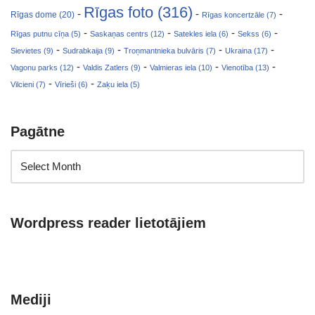
Rīgas foto (316)
-
-
-
Rīgas dome (20)
Rīgas koncertzāle (7)
-
-
-
-
Rīgas putnu cīņa (5)
Saskaņas centrs (12)
Satekles iela (6)
Sekss (6)
-
-
-
-
Sievietes (9)
Sudrabkaija (9)
Troņmantnieka bulvāris (7)
Ukraina (17)
-
-
-
-
Vagonu parks (12)
Valdis Zatlers (9)
Valmieras iela (10)
Vienotība (13)
-
-
Vilcieni (7)
Vīrieši (6)
Zaķu iela (5)
Pagātne
Wordpress reader lietotājiem
Mediji