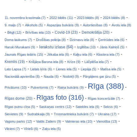
-
-
-
-
11. novembra krastmala (7)
2022 bildēs (11)
2023 bildēs (8)
2024 bildēs (8)
-
-
-
-
9. maijs (7)
Alkohols (5)
Aspazijas bulvāris (9)
Autortiesības (8)
Avotu iela (8)
-
-
-
-
-
Covid-19 (23)
Bēgļi (12)
Brīvības iela (10)
Demokrātija (20)
-
-
-
-
Doma laukums (7)
Drošības policija (8)
Dzirnavu iela (8)
Ģertrūdes iela (6)
-
-
-
-
Ierakstu izlase (64)
Haruki Murakami (9)
Izglītība (10)
Jānis Kalniņš (5)
-
-
-
-
Jaunais Rīgas teātris (15)
Jēkaba iela (6)
Kaļķu iela (6)
Klostera iela (7)
-
-
-
-
Kremlis (19)
Krišjāņa Barona iela (8)
Krīze (9)
Lāčplēša iela (7)
-
-
-
-
-
Lato Lapsa (7)
Lielais ķīris (6)
Lienes iela (5)
Liepāja (5)
Matīsa iela (5)
-
-
-
-
Nacionālā apvienība (8)
Nauda (6)
Nodokļi (9)
Pārgājiens gar jūru (5)
Rīga (388)
-
-
-
-
Privātums (10)
Pulvertornis (7)
Raiņa bulvāris (9)
Rīgas foto (316)
-
-
-
Rīgas dome (20)
Rīgas koncertzāle (7)
-
-
-
-
Rīgas putnu cīņa (5)
Saskaņas centrs (12)
Satekles iela (6)
Sekss (6)
-
-
-
-
Sievietes (9)
Sudrabkaija (9)
Troņmantnieka bulvāris (7)
Ukraina (17)
-
-
-
-
Vagonu parks (12)
Valdis Zatlers (9)
Valmieras iela (10)
Vienotība (13)
-
-
Vilcieni (7)
Vīrieši (6)
Zaķu iela (5)