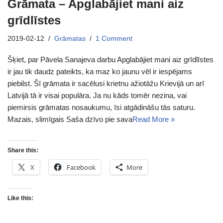
Grāmata – Apglabājiet mani aiz
grīdlīstes
2019-02-12
Grāmatas
1 Comment
Šķiet, par Pāvela Sanajeva darbu Apglabājiet mani aiz grīdlīstes
ir jau tik daudz pateikts, ka maz ko jaunu vēl ir iespējams
piebilst. Šī grāmata ir sacēlusi krietnu ažiotāžu Krievijā un arī
Latvijā tā ir visai populāra. Ja nu kāds tomēr nezina, vai
piemirsis grāmatas nosaukumu, īsi atgādināšu tās saturu.
Mazais, slimīgais Saša dzīvo pie sava
Read More »
Share this:
X
Facebook
More
Like this: