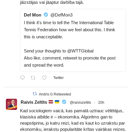
jāizstājas vai jāaptur darbība tajā.
Def Mon
@DefMon3
I think it's time to tell the The International Table
Tennis Federation how we feel about this. I think
this is unacceptable.
Send your thoughts to @WTTGlobal
Also like, comment, retweet to promote the post
and spread the word.
Twitter
Andris G Retweeted
Raivis Zeltīts
@raiviszeltits
·
20h
Kad sociologiem vaicā, kas pamatā uztrauc vēlētājus,
klasiska atbilde ir – ekonomika. Algoritms gan to
neapstiprina, jo katru reizi, kad es kaut ko uzrakstu par
ekonomiku, ierakstu popularitāte krītas vairākas reizes.