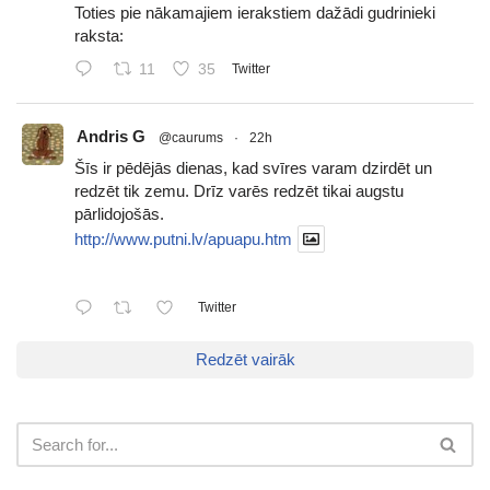
Toties pie nākamajiem ierakstiem dažādi gudrinieki
raksta:
11
35
Twitter
Andris G
@caurums
·
22h
Šīs ir pēdējās dienas, kad svīres varam dzirdēt un
redzēt tik zemu. Drīz varēs redzēt tikai augstu
pārlidojošās.
http://www.putni.lv/apuapu.htm
Twitter
Redzēt vairāk