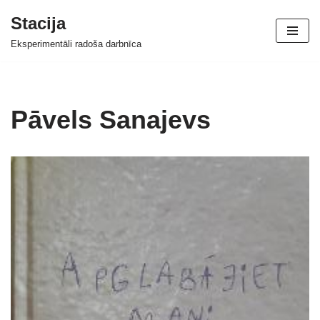
Stacija
Skip
Eksperimentāli radoša darbnīca
to
content
Pāvels Sanajevs