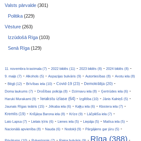
Valsts pārvalde
(301)
Politika
(229)
Vēsture
(263)
Izzūdošā Rīga
(103)
Senā Rīga
(129)
-
-
-
-
11. novembra krastmala (7)
2022 bildēs (11)
2023 bildēs (8)
2024 bildēs (8)
-
-
-
-
9. maijs (7)
Alkohols (5)
Aspazijas bulvāris (9)
Autortiesības (8)
Avotu iela (8)
-
-
-
-
-
Covid-19 (23)
Bēgļi (12)
Brīvības iela (10)
Demokrātija (20)
-
-
-
-
Doma laukums (7)
Drošības policija (8)
Dzirnavu iela (8)
Ģertrūdes iela (6)
-
-
-
-
Ierakstu izlase (64)
Haruki Murakami (9)
Izglītība (10)
Jānis Kalniņš (5)
-
-
-
-
Jaunais Rīgas teātris (15)
Jēkaba iela (6)
Kaļķu iela (6)
Klostera iela (7)
-
-
-
-
Kremlis (19)
Krišjāņa Barona iela (8)
Krīze (9)
Lāčplēša iela (7)
-
-
-
-
-
Lato Lapsa (7)
Lielais ķīris (6)
Lienes iela (5)
Liepāja (5)
Matīsa iela (5)
-
-
-
-
Nacionālā apvienība (8)
Nauda (6)
Nodokļi (9)
Pārgājiens gar jūru (5)
Rīga (388)
-
-
-
-
Privātums (10)
Pulvertornis (7)
Raiņa bulvāris (9)