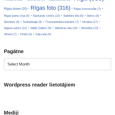
Rīgas foto (316)
-
-
-
Rīgas dome (20)
Rīgas koncertzāle (7)
-
-
-
-
Rīgas putnu cīņa (5)
Saskaņas centrs (12)
Satekles iela (6)
Sekss (6)
-
-
-
-
Sievietes (9)
Sudrabkaija (9)
Troņmantnieka bulvāris (7)
Ukraina (17)
-
-
-
-
Vagonu parks (12)
Valdis Zatlers (9)
Valmieras iela (10)
Vienotība (13)
-
-
Vilcieni (7)
Vīrieši (6)
Zaķu iela (5)
Pagātne
Wordpress reader lietotājiem
Mediji