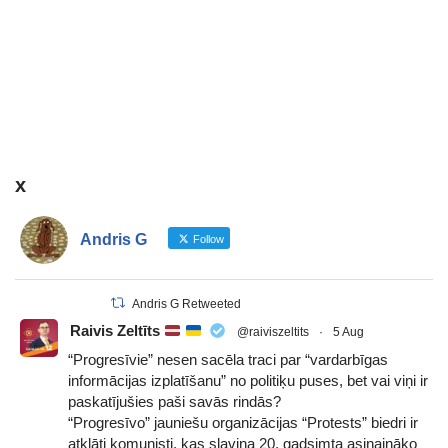
x
Andris G
Follow
Andris G Retweeted
Raivis Zeltīts
@raiviszeltits
·
5 Aug
“Progresīvie” nesen sacēla traci par “vardarbīgas
informācijas izplatīšanu” no politiķu puses, bet vai viņi ir
paskatījušies paši savās rindās?
“Progresīvo” jauniešu organizācijas “Protests” biedri ir
atklāti komunisti, kas slavina 20. gadsimta asiņaināko