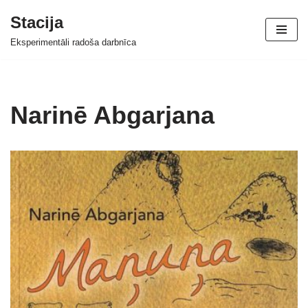
Stacija
Skip
Eksperimentāli radoša darbnīca
to
content
Narinē Abgarjana