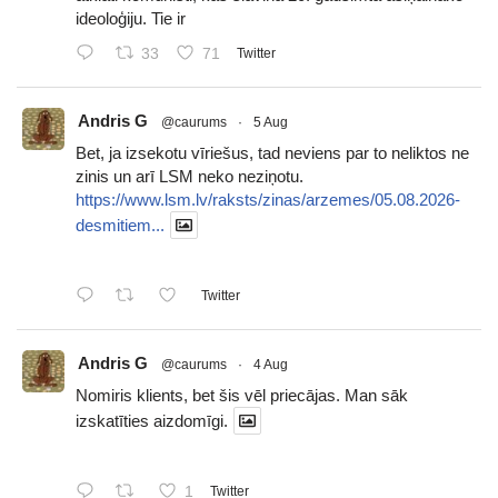
ideoloģiju. Tie ir
33
71
Twitter
Andris G
@caurums
·
5 Aug
Bet, ja izsekotu vīriešus, tad neviens par to neliktos ne
zinis un arī LSM neko neziņotu.
https://www.lsm.lv/raksts/zinas/arzemes/05.08.2026-
desmitiem...
Twitter
Andris G
@caurums
·
4 Aug
Nomiris klients, bet šis vēl priecājas. Man sāk
izskatīties aizdomīgi.
1
Twitter