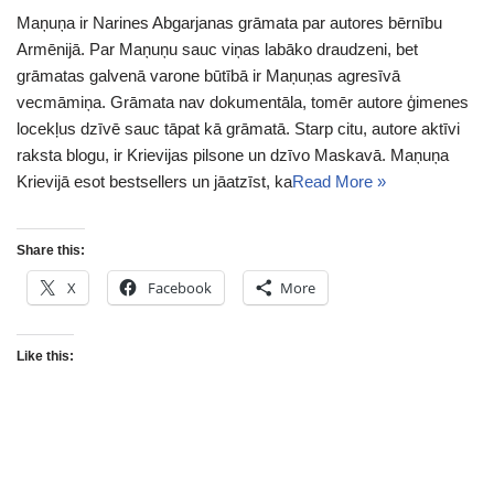
Maņuņa ir Narines Abgarjanas grāmata par autores bērnību
Armēnijā. Par Maņuņu sauc viņas labāko draudzeni, bet
grāmatas galvenā varone būtībā ir Maņuņas agresīvā
vecmāmiņa. Grāmata nav dokumentāla, tomēr autore ģimenes
locekļus dzīvē sauc tāpat kā grāmatā. Starp citu, autore aktīvi
raksta blogu, ir Krievijas pilsone un dzīvo Maskavā. Maņuņa
Krievijā esot bestsellers un jāatzīst, ka
Read More »
Share this:
X
Facebook
More
Like this: