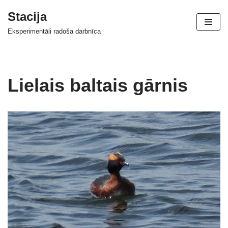
Stacija
Skip
Eksperimentāli radoša darbnīca
to
content
Lielais baltais gārnis