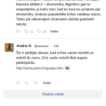
klasiska atbilde ir – ekonomika. Algoritms gan to
neapstiprina, jo katru reizi, kad es kaut ko uzrakstu par
ekonomiku, ierakstu popularitāte krītas vairākas reizes.
Toties pie nākamajiem ierakstiem dažādi gudrinieki
raksta:
11
35
Twitter
Andris G
@caurums
·
23h
Šīs ir pēdējās dienas, kad svīres varam dzirdēt un
redzēt tik zemu. Drīz varēs redzēt tikai augstu
pārlidojošās.
http://www.putni.lv/apuapu.htm
Twitter
Redzēt vairāk