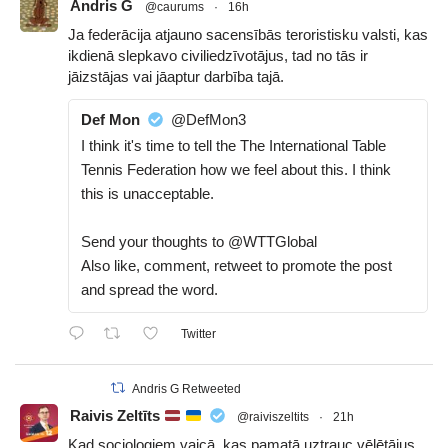
Andris G
@caurums
·
16h
Ja federācija atjauno sacensībās teroristisku valsti, kas
ikdienā slepkavo civiliedzīvotājus, tad no tās ir
jāizstājas vai jāaptur darbība tajā.
Def Mon
@DefMon3
I think it's time to tell the The International Table
Tennis Federation how we feel about this. I think
this is unacceptable.
Send your thoughts to @WTTGlobal
Also like, comment, retweet to promote the post
and spread the word.
Twitter
Andris G Retweeted
Raivis Zeltīts
@raiviszeltits
·
21h
Kad sociologiem vaicā, kas pamatā uztrauc vēlētājus,