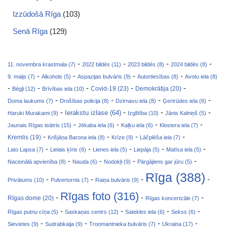
Izzūdošā Rīga
(103)
Senā Rīga
(129)
-
-
-
-
11. novembra krastmala (7)
2022 bildēs (11)
2023 bildēs (8)
2024 bildēs (8)
-
-
-
-
9. maijs (7)
Alkohols (5)
Aspazijas bulvāris (9)
Autortiesības (8)
Avotu iela (8)
-
-
-
-
-
Covid-19 (23)
Bēgļi (12)
Brīvības iela (10)
Demokrātija (20)
-
-
-
-
Doma laukums (7)
Drošības policija (8)
Dzirnavu iela (8)
Ģertrūdes iela (6)
-
-
-
-
Ierakstu izlase (64)
Haruki Murakami (9)
Izglītība (10)
Jānis Kalniņš (5)
-
-
-
-
Jaunais Rīgas teātris (15)
Jēkaba iela (6)
Kaļķu iela (6)
Klostera iela (7)
-
-
-
-
Kremlis (19)
Krišjāņa Barona iela (8)
Krīze (9)
Lāčplēša iela (7)
-
-
-
-
-
Lato Lapsa (7)
Lielais ķīris (6)
Lienes iela (5)
Liepāja (5)
Matīsa iela (5)
-
-
-
-
Nacionālā apvienība (8)
Nauda (6)
Nodokļi (9)
Pārgājiens gar jūru (5)
Rīga (388)
-
-
-
-
Privātums (10)
Pulvertornis (7)
Raiņa bulvāris (9)
Rīgas foto (316)
-
-
-
Rīgas dome (20)
Rīgas koncertzāle (7)
-
-
-
-
Rīgas putnu cīņa (5)
Saskaņas centrs (12)
Satekles iela (6)
Sekss (6)
-
-
-
-
Sievietes (9)
Sudrabkaija (9)
Troņmantnieka bulvāris (7)
Ukraina (17)