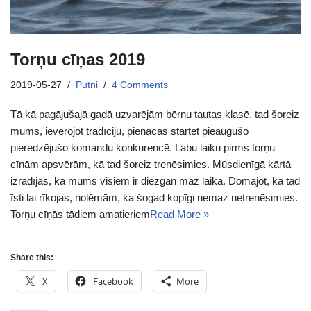
Torņu cīņas 2019
2019-05-27
Putni
4 Comments
Tā kā pagājušajā gadā uzvarējām bērnu tautas klasē, tad šoreiz
mums, ievērojot tradīciju, pienācās startēt pieaugušo
pieredzējušo komandu konkurencē. Labu laiku pirms torņu
cīņām apsvērām, kā tad šoreiz trenēsimies. Mūsdienīgā kārtā
izrādījās, ka mums visiem ir diezgan maz laika. Domājot, kā tad
īsti lai rīkojas, nolēmām, ka šogad kopīgi nemaz netrenēsimies.
Torņu cīņās tādiem amatieriem
Read More »
Share this:
X
Facebook
More