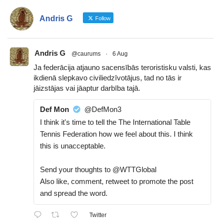
Andris G
Follow
Andris G
@caurums
·
6 Aug
Ja federācija atjauno sacensībās teroristisku valsti, kas
ikdienā slepkavo civiliedzīvotājus, tad no tās ir
jāizstājas vai jāaptur darbība tajā.
Def Mon
@DefMon3
I think it's time to tell the The International Table
Tennis Federation how we feel about this. I think
this is unacceptable.
Send your thoughts to @WTTGlobal
Also like, comment, retweet to promote the post
and spread the word.
Twitter