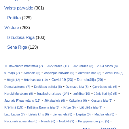
Valsts pārvalde
(301)
Politika
(229)
Vēsture
(263)
Izzūdošā Rīga
(103)
Senā Rīga
(129)
-
-
-
-
11. novembra krastmala (7)
2022 bildēs (11)
2023 bildēs (8)
2024 bildēs (8)
-
-
-
-
9. maijs (7)
Alkohols (5)
Aspazijas bulvāris (9)
Autortiesības (8)
Avotu iela (8)
-
-
-
-
-
Covid-19 (23)
Bēgļi (12)
Brīvības iela (10)
Demokrātija (20)
-
-
-
-
Doma laukums (7)
Drošības policija (8)
Dzirnavu iela (8)
Ģertrūdes iela (6)
-
-
-
-
Ierakstu izlase (64)
Haruki Murakami (9)
Izglītība (10)
Jānis Kalniņš (5)
-
-
-
-
Jaunais Rīgas teātris (15)
Jēkaba iela (6)
Kaļķu iela (6)
Klostera iela (7)
-
-
-
-
Kremlis (19)
Krišjāņa Barona iela (8)
Krīze (9)
Lāčplēša iela (7)
-
-
-
-
-
Lato Lapsa (7)
Lielais ķīris (6)
Lienes iela (5)
Liepāja (5)
Matīsa iela (5)
-
-
-
-
Nacionālā apvienība (8)
Nauda (6)
Nodokļi (9)
Pārgājiens gar jūru (5)