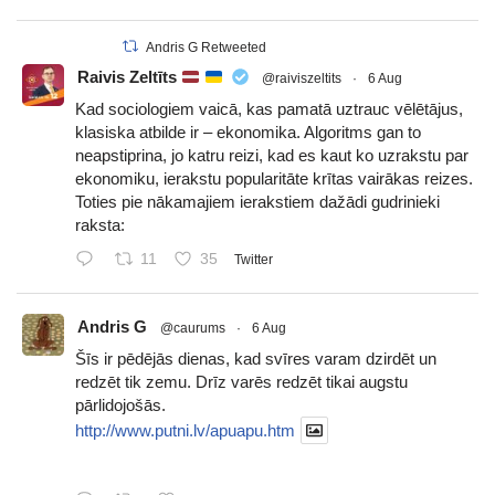
Andris G Retweeted
Raivis Zeltīts
@raiviszeltits
·
6 Aug
Kad sociologiem vaicā, kas pamatā uztrauc vēlētājus,
klasiska atbilde ir – ekonomika. Algoritms gan to
neapstiprina, jo katru reizi, kad es kaut ko uzrakstu par
ekonomiku, ierakstu popularitāte krītas vairākas reizes.
Toties pie nākamajiem ierakstiem dažādi gudrinieki
raksta:
11
35
Twitter
Andris G
@caurums
·
6 Aug
Šīs ir pēdējās dienas, kad svīres varam dzirdēt un
redzēt tik zemu. Drīz varēs redzēt tikai augstu
pārlidojošās.
http://www.putni.lv/apuapu.htm