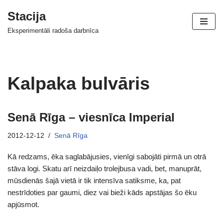
Stacija
Skip
Eksperimentāli radoša darbnīca
to
content
Kalpaka bulvāris
Senā Rīga – viesnīca Imperial
2012-12-12
Senā Rīga
Kā redzams, ēka saglabājusies, vienīgi sabojāti pirmā un otrā
stāva logi. Skatu arī neizdaiļo trolejbusa vadi, bet, manuprāt,
mūsdienās šajā vietā ir tik intensīva satiksme, ka, pat
nestrīdoties par gaumi, diez vai bieži kāds apstājas šo ēku
apjūsmot.