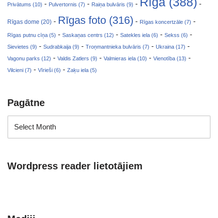
Rīga (388)
-
-
-
-
Privātums (10)
Pulvertornis (7)
Raiņa bulvāris (9)
Rīgas foto (316)
-
-
-
Rīgas dome (20)
Rīgas koncertzāle (7)
-
-
-
-
Rīgas putnu cīņa (5)
Saskaņas centrs (12)
Satekles iela (6)
Sekss (6)
-
-
-
-
Sievietes (9)
Sudrabkaija (9)
Troņmantnieka bulvāris (7)
Ukraina (17)
-
-
-
-
Vagonu parks (12)
Valdis Zatlers (9)
Valmieras iela (10)
Vienotība (13)
-
-
Vilcieni (7)
Vīrieši (6)
Zaķu iela (5)
Pagātne
Wordpress reader lietotājiem