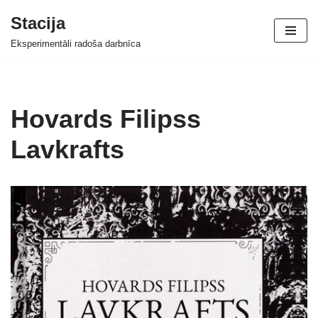
Stacija
Skip
Eksperimentāli radoša darbnīca
to
content
Hovards Filipss
Lavkrafts