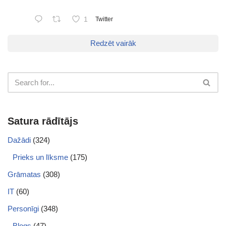
1
Twitter
Redzēt vairāk
Satura rādītājs
Dažādi
(324)
Prieks un līksme
(175)
Grāmatas
(308)
IT
(60)
Personīgi
(348)
Blogs
(47)