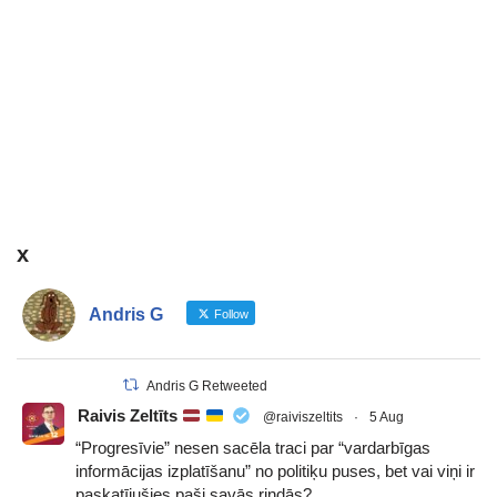
x
Andris G
Follow
Andris G Retweeted
Raivis Zeltīts
@raiviszeltits
·
5 Aug
“Progresīvie” nesen sacēla traci par “vardarbīgas
informācijas izplatīšanu” no politiķu puses, bet vai viņi ir
paskatījušies paši savās rindās?