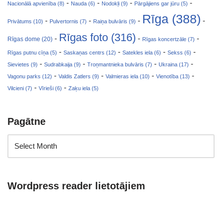
-
-
-
-
Nacionālā apvienība (8)
Nauda (6)
Nodokļi (9)
Pārgājiens gar jūru (5)
Rīga (388)
-
-
-
-
Privātums (10)
Pulvertornis (7)
Raiņa bulvāris (9)
Rīgas foto (316)
-
-
-
Rīgas dome (20)
Rīgas koncertzāle (7)
-
-
-
-
Rīgas putnu cīņa (5)
Saskaņas centrs (12)
Satekles iela (6)
Sekss (6)
-
-
-
-
Sievietes (9)
Sudrabkaija (9)
Troņmantnieka bulvāris (7)
Ukraina (17)
-
-
-
-
Vagonu parks (12)
Valdis Zatlers (9)
Valmieras iela (10)
Vienotība (13)
-
-
Vilcieni (7)
Vīrieši (6)
Zaķu iela (5)
Pagātne
Wordpress reader lietotājiem