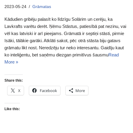
2023-05-24
Grāmatas
Kādudien gribēju palasīt ko līdzīgu Solārim un cerēju, ka
Lavkrafts varētu derēt. Ņēmu Stāstus, patiesībā pat nezinu, vai
vēl kas latviski ir arī pieejams. Grāmatā ir septiņi stāsti, pirmie
īsāki, tālākie garāki. Atklāti sakot, pēc otrā stāsta biju gatavs
grāmatu likt nost. Neredzēju tur neko interesantu. Gaidīju kaut
ko inteliģentu, bet saņēmu diezgan primitīvus šausmu
Read
More »
Share this:
X
Facebook
More
Like this: