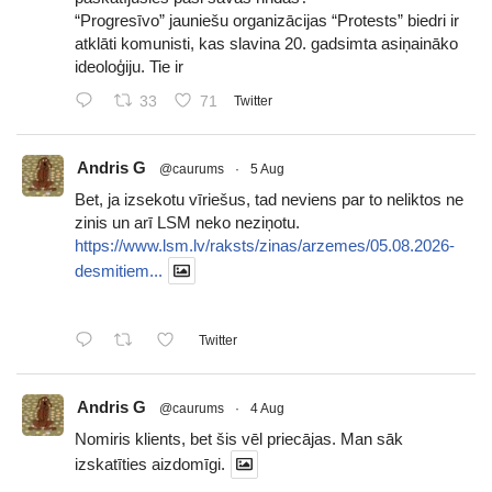
“Progresīvo” jauniešu organizācijas “Protests” biedri ir
atklāti komunisti, kas slavina 20. gadsimta asiņaināko
ideoloģiju. Tie ir
33
71
Twitter
Andris G
@caurums
·
5 Aug
Bet, ja izsekotu vīriešus, tad neviens par to neliktos ne
zinis un arī LSM neko neziņotu.
https://www.lsm.lv/raksts/zinas/arzemes/05.08.2026-
desmitiem...
Twitter
Andris G
@caurums
·
4 Aug
Nomiris klients, bet šis vēl priecājas. Man sāk
izskatīties aizdomīgi.