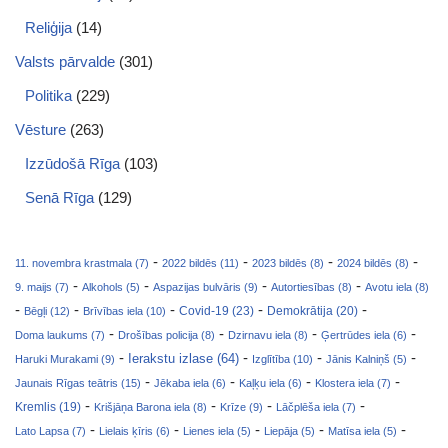
Reliģija
(14)
Valsts pārvalde
(301)
Politika
(229)
Vēsture
(263)
Izzūdošā Rīga
(103)
Senā Rīga
(129)
-
-
-
-
11. novembra krastmala (7)
2022 bildēs (11)
2023 bildēs (8)
2024 bildēs (8)
-
-
-
-
9. maijs (7)
Alkohols (5)
Aspazijas bulvāris (9)
Autortiesības (8)
Avotu iela (8)
-
-
-
-
-
Covid-19 (23)
Bēgļi (12)
Brīvības iela (10)
Demokrātija (20)
-
-
-
-
Doma laukums (7)
Drošības policija (8)
Dzirnavu iela (8)
Ģertrūdes iela (6)
-
-
-
-
Ierakstu izlase (64)
Haruki Murakami (9)
Izglītība (10)
Jānis Kalniņš (5)
-
-
-
-
Jaunais Rīgas teātris (15)
Jēkaba iela (6)
Kaļķu iela (6)
Klostera iela (7)
-
-
-
-
Kremlis (19)
Krišjāņa Barona iela (8)
Krīze (9)
Lāčplēša iela (7)
-
-
-
-
-
Lato Lapsa (7)
Lielais ķīris (6)
Lienes iela (5)
Liepāja (5)
Matīsa iela (5)