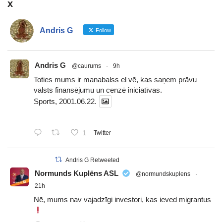
x
Andris G
Follow
Andris G
@caurums
·
9h
Toties mums ir manabalss el vē, kas saņem prāvu
valsts finansējumu un cenzē iniciatīvas.
Sports, 2001.06.22.
1
Twitter
Andris G Retweeted
Normunds Kuplēns ASL
@normundskuplens
·
21h
Nē, mums nav vajadzīgi investori, kas ieved migrantus