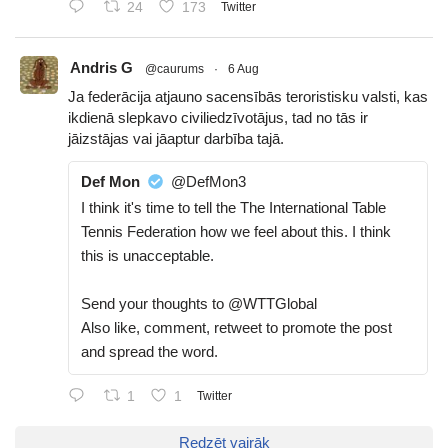
24
173
Twitter
Andris G
@caurums
·
6 Aug
Ja federācija atjauno sacensībās teroristisku valsti, kas
ikdienā slepkavo civiliedzīvotājus, tad no tās ir
jāizstājas vai jāaptur darbība tajā.
Def Mon
@DefMon3
I think it's time to tell the The International Table
Tennis Federation how we feel about this. I think
this is unacceptable.
Send your thoughts to @WTTGlobal
Also like, comment, retweet to promote the post
and spread the word.
1
1
Twitter
Redzēt vairāk