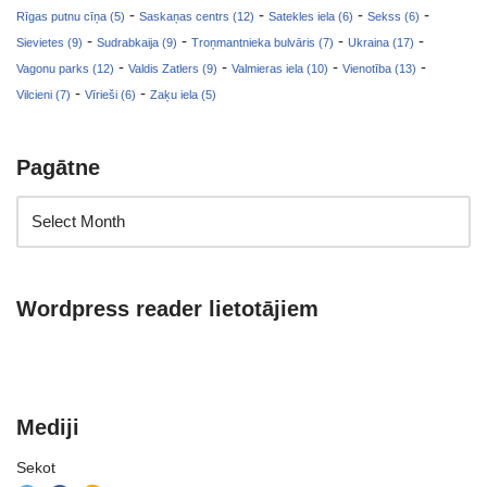
-
-
-
-
Rīgas putnu cīņa (5)
Saskaņas centrs (12)
Satekles iela (6)
Sekss (6)
-
-
-
-
Sievietes (9)
Sudrabkaija (9)
Troņmantnieka bulvāris (7)
Ukraina (17)
-
-
-
-
Vagonu parks (12)
Valdis Zatlers (9)
Valmieras iela (10)
Vienotība (13)
-
-
Vilcieni (7)
Vīrieši (6)
Zaķu iela (5)
Pagātne
Wordpress reader lietotājiem
Mediji
Sekot