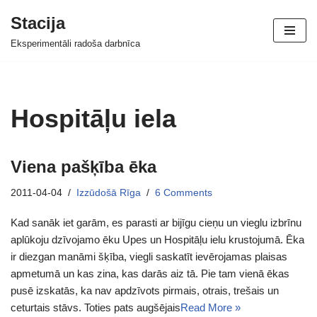
Stacija
Skip
Eksperimentāli radoša darbnīca
to
content
Hospitāļu iela
Viena pašķība ēka
2011-04-04
Izzūdošā Rīga
6 Comments
Kad sanāk iet garām, es parasti ar bijīgu cieņu un vieglu izbrīnu
aplūkoju dzīvojamo ēku Upes un Hospitāļu ielu krustojumā. Ēka
ir diezgan manāmi šķība, viegli saskatīt ievērojamas plaisas
apmetumā un kas zina, kas darās aiz tā. Pie tam vienā ēkas
pusē izskatās, ka nav apdzīvots pirmais, otrais, trešais un
ceturtais stāvs. Toties pats augšējais
Read More »