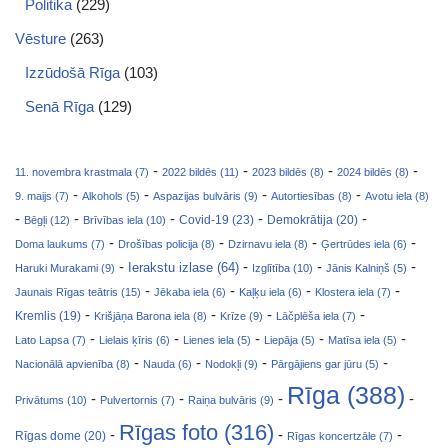
Politika
(229)
Vēsture
(263)
Izzūdošā Rīga
(103)
Senā Rīga
(129)
-
-
-
-
11. novembra krastmala (7)
2022 bildēs (11)
2023 bildēs (8)
2024 bildēs (8)
-
-
-
-
9. maijs (7)
Alkohols (5)
Aspazijas bulvāris (9)
Autortiesības (8)
Avotu iela (8)
-
-
-
-
-
Covid-19 (23)
Bēgļi (12)
Brīvības iela (10)
Demokrātija (20)
-
-
-
-
Doma laukums (7)
Drošības policija (8)
Dzirnavu iela (8)
Ģertrūdes iela (6)
-
-
-
-
Ierakstu izlase (64)
Haruki Murakami (9)
Izglītība (10)
Jānis Kalniņš (5)
-
-
-
-
Jaunais Rīgas teātris (15)
Jēkaba iela (6)
Kaļķu iela (6)
Klostera iela (7)
-
-
-
-
Kremlis (19)
Krišjāņa Barona iela (8)
Krīze (9)
Lāčplēša iela (7)
-
-
-
-
-
Lato Lapsa (7)
Lielais ķīris (6)
Lienes iela (5)
Liepāja (5)
Matīsa iela (5)
-
-
-
-
Nacionālā apvienība (8)
Nauda (6)
Nodokļi (9)
Pārgājiens gar jūru (5)
Rīga (388)
-
-
-
-
Privātums (10)
Pulvertornis (7)
Raiņa bulvāris (9)
Rīgas foto (316)
-
-
-
Rīgas dome (20)
Rīgas koncertzāle (7)