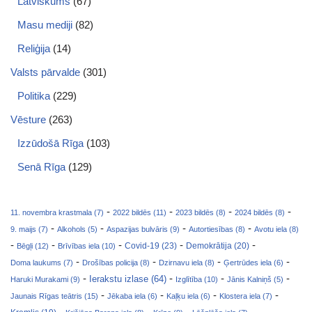
Latviskums
(67)
Masu mediji
(82)
Reliģija
(14)
Valsts pārvalde
(301)
Politika
(229)
Vēsture
(263)
Izzūdošā Rīga
(103)
Senā Rīga
(129)
-
-
-
-
11. novembra krastmala (7)
2022 bildēs (11)
2023 bildēs (8)
2024 bildēs (8)
-
-
-
-
9. maijs (7)
Alkohols (5)
Aspazijas bulvāris (9)
Autortiesības (8)
Avotu iela (8)
-
-
-
-
-
Covid-19 (23)
Bēgļi (12)
Brīvības iela (10)
Demokrātija (20)
-
-
-
-
Doma laukums (7)
Drošības policija (8)
Dzirnavu iela (8)
Ģertrūdes iela (6)
-
-
-
-
Ierakstu izlase (64)
Haruki Murakami (9)
Izglītība (10)
Jānis Kalniņš (5)
-
-
-
-
Jaunais Rīgas teātris (15)
Jēkaba iela (6)
Kaļķu iela (6)
Klostera iela (7)
-
-
-
-