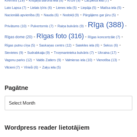
Kremlis (19)
Krišjāņa Barona iela (8)
Krīze (9)
Lāčplēša iela (7)
-
-
-
-
-
Lato Lapsa (7)
Lielais ķīris (6)
Lienes iela (5)
Liepāja (5)
Matīsa iela (5)
-
-
-
-
Nacionālā apvienība (8)
Nauda (6)
Nodokļi (9)
Pārgājiens gar jūru (5)
Rīga (388)
-
-
-
-
Privātums (10)
Pulvertornis (7)
Raiņa bulvāris (9)
Rīgas foto (316)
-
-
-
Rīgas dome (20)
Rīgas koncertzāle (7)
-
-
-
-
Rīgas putnu cīņa (5)
Saskaņas centrs (12)
Satekles iela (6)
Sekss (6)
-
-
-
-
Sievietes (9)
Sudrabkaija (9)
Troņmantnieka bulvāris (7)
Ukraina (17)
-
-
-
-
Vagonu parks (12)
Valdis Zatlers (9)
Valmieras iela (10)
Vienotība (13)
-
-
Vilcieni (7)
Vīrieši (6)
Zaķu iela (5)
Pagātne
Wordpress reader lietotājiem