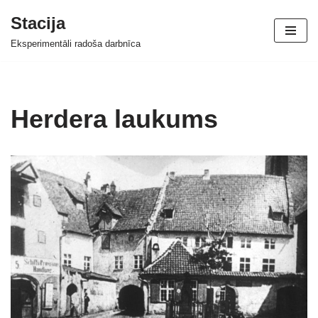
Stacija
Skip
Eksperimentāli radoša darbnīca
to
content
Herdera laukums