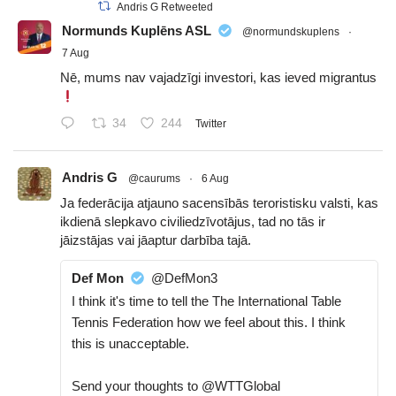
Andris G Retweeted
Normunds Kuplēns ASL
@normundskuplens
·
7 Aug
Nē, mums nav vajadzīgi investori, kas ieved migrantus
34
244
Twitter
Andris G
@caurums
·
6 Aug
Ja federācija atjauno sacensībās teroristisku valsti, kas
ikdienā slepkavo civiliedzīvotājus, tad no tās ir
jāizstājas vai jāaptur darbība tajā.
Def Mon
@DefMon3
I think it's time to tell the The International Table
Tennis Federation how we feel about this. I think
this is unacceptable.
Send your thoughts to @WTTGlobal