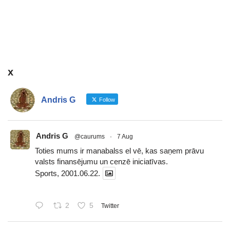
x
Andris G
Follow
Andris G
@caurums
·
7 Aug
Toties mums ir manabalss el vē, kas saņem prāvu
valsts finansējumu un cenzē iniciatīvas.
Sports, 2001.06.22.
2
5
Twitter