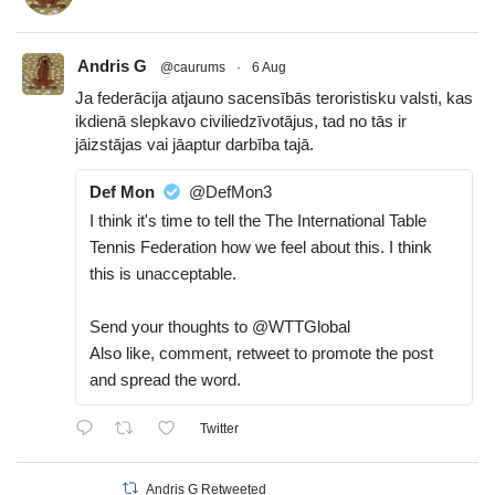
Andris G
@caurums
·
6 Aug
Ja federācija atjauno sacensībās teroristisku valsti, kas
ikdienā slepkavo civiliedzīvotājus, tad no tās ir
jāizstājas vai jāaptur darbība tajā.
Def Mon
@DefMon3
I think it's time to tell the The International Table
Tennis Federation how we feel about this. I think
this is unacceptable.
Send your thoughts to @WTTGlobal
Also like, comment, retweet to promote the post
and spread the word.
Twitter
Andris G Retweeted