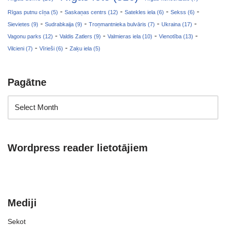
-
-
-
-
Rīgas putnu cīņa (5)
Saskaņas centrs (12)
Satekles iela (6)
Sekss (6)
-
-
-
-
Sievietes (9)
Sudrabkaija (9)
Troņmantnieka bulvāris (7)
Ukraina (17)
-
-
-
-
Vagonu parks (12)
Valdis Zatlers (9)
Valmieras iela (10)
Vienotība (13)
-
-
Vilcieni (7)
Vīrieši (6)
Zaķu iela (5)
Pagātne
Wordpress reader lietotājiem
Mediji
Sekot