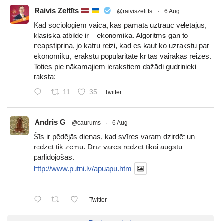
Raivis Zeltīts
@raiviszeltits
·
6 Aug
Kad sociologiem vaicā, kas pamatā uztrauc vēlētājus,
klasiska atbilde ir – ekonomika. Algoritms gan to
neapstiprina, jo katru reizi, kad es kaut ko uzrakstu par
ekonomiku, ierakstu popularitāte krītas vairākas reizes.
Toties pie nākamajiem ierakstiem dažādi gudrinieki
raksta:
11
35
Twitter
Andris G
@caurums
·
6 Aug
Šīs ir pēdējās dienas, kad svīres varam dzirdēt un
redzēt tik zemu. Drīz varēs redzēt tikai augstu
pārlidojošās.
http://www.putni.lv/apuapu.htm
Twitter