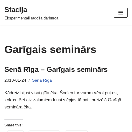
Stacija
Skip
Eksperimentāli radoša darbnīca
to
content
Garīgais seminārs
Senā Rīga – Garīgais seminārs
2013-01-24
Senā Rīga
Kādreiz bijusi visai glīta ēka. Šodien tur varam vērot puķes,
kokus. Bet aiz zaļumiem klusi slēpjas tā pati toreizējā Garīgā
semināra ēka.
Share this: