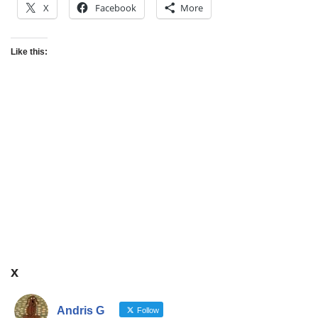
X
Facebook
More
Like this:
x
Andris G
Follow