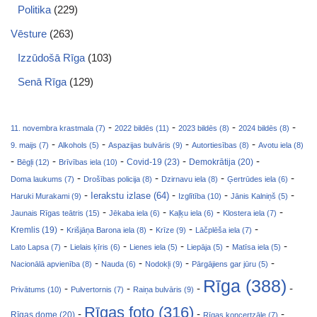
Politika
(229)
Vēsture
(263)
Izzūdošā Rīga
(103)
Senā Rīga
(129)
-
-
-
-
11. novembra krastmala (7)
2022 bildēs (11)
2023 bildēs (8)
2024 bildēs (8)
-
-
-
-
9. maijs (7)
Alkohols (5)
Aspazijas bulvāris (9)
Autortiesības (8)
Avotu iela (8)
-
-
-
-
-
Covid-19 (23)
Bēgļi (12)
Brīvības iela (10)
Demokrātija (20)
-
-
-
-
Doma laukums (7)
Drošības policija (8)
Dzirnavu iela (8)
Ģertrūdes iela (6)
-
-
-
-
Ierakstu izlase (64)
Haruki Murakami (9)
Izglītība (10)
Jānis Kalniņš (5)
-
-
-
-
Jaunais Rīgas teātris (15)
Jēkaba iela (6)
Kaļķu iela (6)
Klostera iela (7)
-
-
-
-
Kremlis (19)
Krišjāņa Barona iela (8)
Krīze (9)
Lāčplēša iela (7)
-
-
-
-
-
Lato Lapsa (7)
Lielais ķīris (6)
Lienes iela (5)
Liepāja (5)
Matīsa iela (5)
-
-
-
-
Nacionālā apvienība (8)
Nauda (6)
Nodokļi (9)
Pārgājiens gar jūru (5)
Rīga (388)
-
-
-
-
Privātums (10)
Pulvertornis (7)
Raiņa bulvāris (9)
Rīgas foto (316)
-
-
-
Rīgas dome (20)
Rīgas koncertzāle (7)