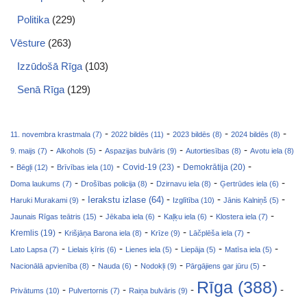
Politika
(229)
Vēsture
(263)
Izzūdošā Rīga
(103)
Senā Rīga
(129)
-
-
-
-
11. novembra krastmala (7)
2022 bildēs (11)
2023 bildēs (8)
2024 bildēs (8)
-
-
-
-
9. maijs (7)
Alkohols (5)
Aspazijas bulvāris (9)
Autortiesības (8)
Avotu iela (8)
-
-
-
-
-
Covid-19 (23)
Bēgļi (12)
Brīvības iela (10)
Demokrātija (20)
-
-
-
-
Doma laukums (7)
Drošības policija (8)
Dzirnavu iela (8)
Ģertrūdes iela (6)
-
-
-
-
Ierakstu izlase (64)
Haruki Murakami (9)
Izglītība (10)
Jānis Kalniņš (5)
-
-
-
-
Jaunais Rīgas teātris (15)
Jēkaba iela (6)
Kaļķu iela (6)
Klostera iela (7)
-
-
-
-
Kremlis (19)
Krišjāņa Barona iela (8)
Krīze (9)
Lāčplēša iela (7)
-
-
-
-
-
Lato Lapsa (7)
Lielais ķīris (6)
Lienes iela (5)
Liepāja (5)
Matīsa iela (5)
-
-
-
-
Nacionālā apvienība (8)
Nauda (6)
Nodokļi (9)
Pārgājiens gar jūru (5)
Rīga (388)
-
-
-
-
Privātums (10)
Pulvertornis (7)
Raiņa bulvāris (9)