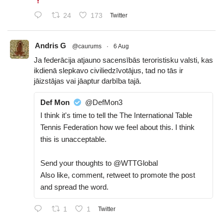
24
173
Twitter
Andris G
@caurums
·
6 Aug
Ja federācija atjauno sacensībās teroristisku valsti, kas
ikdienā slepkavo civiliedzīvotājus, tad no tās ir
jāizstājas vai jāaptur darbība tajā.
Def Mon
@DefMon3
I think it's time to tell the The International Table
Tennis Federation how we feel about this. I think
this is unacceptable.
Send your thoughts to @WTTGlobal
Also like, comment, retweet to promote the post
and spread the word.
1
1
Twitter