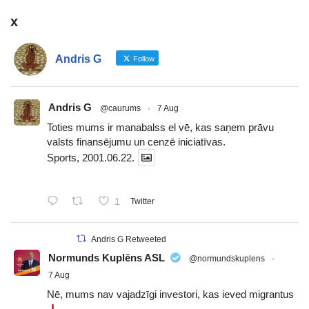
x
Andris G
Follow
Andris G
@caurums
·
7 Aug
Toties mums ir manabalss el vē, kas saņem prāvu
valsts finansējumu un cenzē iniciatīvas.
Sports, 2001.06.22.
1
Twitter
Andris G Retweeted
Normunds Kuplēns ASL
@normundskuplens
·
7 Aug
Nē, mums nav vajadzīgi investori, kas ieved migrantus