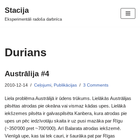
Stacija
Skip
Eksperimentāli radoša darbnīca
to
content
Durians
Austrālija #4
2010-12-14
Ceļojumi
,
Publikācijas
3 Comments
Liela problēma Austrālijā ir ūdens trūkums. Lielākās Austrālijas
pilsētas atrodas pie okeāna vai vismaz kādas upes. Lielākā
iekšzemes pilsēta ir galvaspilsēta Kanbera, kura atrodas pie
upes un pēc iedzīvotāju skaita ir uz pusi mazāka par Rīgu
(~350’000 pret ~700’000). Arī Balarata atrodas iekšzemē.
Vienīgā upe, kas tai tek cauri, ir šaurāka pat par Rīgas