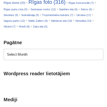
Rīgas foto (316)
-
-
-
Rīgas dome (20)
Rīgas koncertzāle (7)
-
-
-
-
Rīgas putnu cīņa (5)
Saskaņas centrs (12)
Satekles iela (6)
Sekss (6)
-
-
-
-
Sievietes (9)
Sudrabkaija (9)
Troņmantnieka bulvāris (7)
Ukraina (17)
-
-
-
-
Vagonu parks (12)
Valdis Zatlers (9)
Valmieras iela (10)
Vienotība (13)
-
-
Vilcieni (7)
Vīrieši (6)
Zaķu iela (5)
Pagātne
Wordpress reader lietotājiem
Mediji