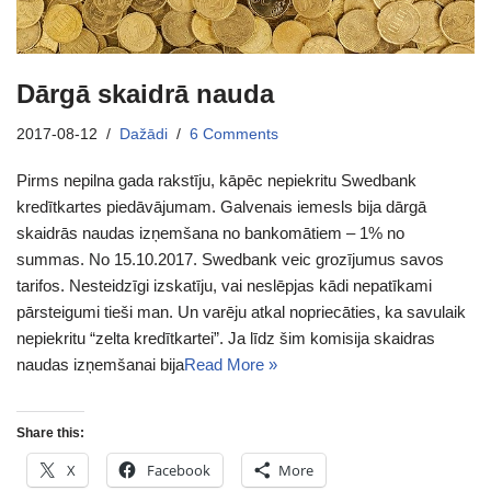
Dārgā skaidrā nauda
2017-08-12
Dažādi
6 Comments
Pirms nepilna gada rakstīju, kāpēc nepiekritu Swedbank
kredītkartes piedāvājumam. Galvenais iemesls bija dārgā
skaidrās naudas izņemšana no bankomātiem – 1% no
summas. No 15.10.2017. Swedbank veic grozījumus savos
tarifos. Nesteidzīgi izskatīju, vai neslēpjas kādi nepatīkami
pārsteigumi tieši man. Un varēju atkal nopriecāties, ka savulaik
nepiekritu “zelta kredītkartei”. Ja līdz šim komisija skaidras
naudas izņemšanai bija
Read More »
Share this:
X
Facebook
More