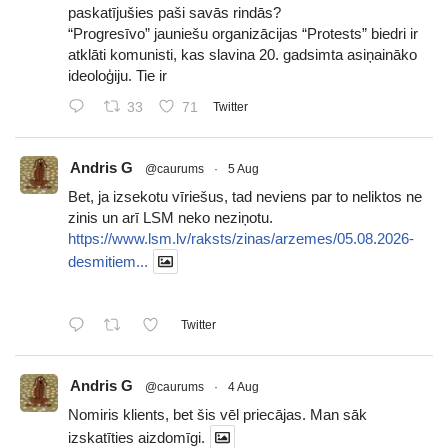
paskatījušies paši savās rindās?
“Progresīvo” jauniešu organizācijas “Protests” biedri ir
atklāti komunisti, kas slavina 20. gadsimta asiņaināko
ideoloģiju. Tie ir
33
71
Twitter
Andris G
@caurums
·
5 Aug
Bet, ja izsekotu vīriešus, tad neviens par to neliktos ne
zinis un arī LSM neko neziņotu.
https://www.lsm.lv/raksts/zinas/arzemes/05.08.2026-
desmitiem...
Twitter
Andris G
@caurums
·
4 Aug
Nomiris klients, bet šis vēl priecājas. Man sāk
izskatīties aizdomīgi.