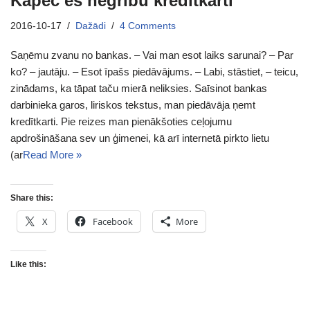
Kāpēc es negribu kredītkarti
2016-10-17
Dažādi
4 Comments
Saņēmu zvanu no bankas. – Vai man esot laiks sarunai? – Par
ko? – jautāju. – Esot īpašs piedāvājums. – Labi, stāstiet, – teicu,
zinādams, ka tāpat taču mierā neliksies. Saīsinot bankas
darbinieka garos, liriskos tekstus, man piedāvāja ņemt
kredītkarti. Pie reizes man pienākšoties ceļojumu
apdrošināšana sev un ģimenei, kā arī internetā pirkto lietu
(ar
Read More »
Share this:
X
Facebook
More
Like this: