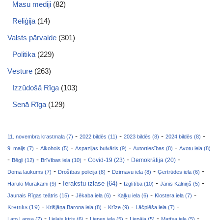
Masu mediji
(82)
Reliģija
(14)
Valsts pārvalde
(301)
Politika
(229)
Vēsture
(263)
Izzūdošā Rīga
(103)
Senā Rīga
(129)
-
-
-
-
11. novembra krastmala (7)
2022 bildēs (11)
2023 bildēs (8)
2024 bildēs (8)
-
-
-
-
9. maijs (7)
Alkohols (5)
Aspazijas bulvāris (9)
Autortiesības (8)
Avotu iela (8)
-
-
-
-
-
Covid-19 (23)
Bēgļi (12)
Brīvības iela (10)
Demokrātija (20)
-
-
-
-
Doma laukums (7)
Drošības policija (8)
Dzirnavu iela (8)
Ģertrūdes iela (6)
-
-
-
-
Ierakstu izlase (64)
Haruki Murakami (9)
Izglītība (10)
Jānis Kalniņš (5)
-
-
-
-
Jaunais Rīgas teātris (15)
Jēkaba iela (6)
Kaļķu iela (6)
Klostera iela (7)
-
-
-
-
Kremlis (19)
Krišjāņa Barona iela (8)
Krīze (9)
Lāčplēša iela (7)
-
-
-
-
-
Lato Lapsa (7)
Lielais ķīris (6)
Lienes iela (5)
Liepāja (5)
Matīsa iela (5)