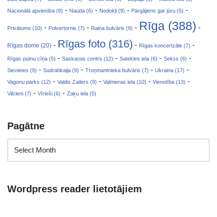
-
-
-
-
Nacionālā apvienība (8)
Nauda (6)
Nodokļi (9)
Pārgājiens gar jūru (5)
Rīga (388)
-
-
-
-
Privātums (10)
Pulvertornis (7)
Raiņa bulvāris (9)
Rīgas foto (316)
-
-
-
Rīgas dome (20)
Rīgas koncertzāle (7)
-
-
-
-
Rīgas putnu cīņa (5)
Saskaņas centrs (12)
Satekles iela (6)
Sekss (6)
-
-
-
-
Sievietes (9)
Sudrabkaija (9)
Troņmantnieka bulvāris (7)
Ukraina (17)
-
-
-
-
Vagonu parks (12)
Valdis Zatlers (9)
Valmieras iela (10)
Vienotība (13)
-
-
Vilcieni (7)
Vīrieši (6)
Zaķu iela (5)
Pagātne
Wordpress reader lietotājiem