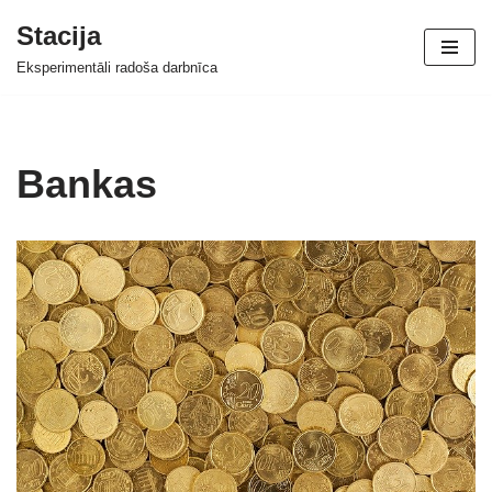
Stacija
Skip
Eksperimentāli radoša darbnīca
to
content
Bankas