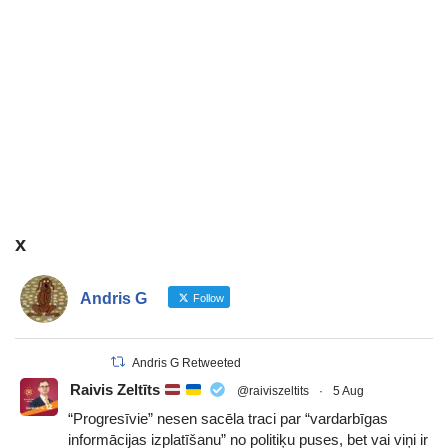
x
Andris G
Follow
Andris G Retweeted
Raivis Zeltīts
@raiviszeltits
·
5 Aug
“Progresīvie” nesen sacēla traci par “vardarbīgas
informācijas izplatīšanu” no politiķu puses, bet vai viņi ir