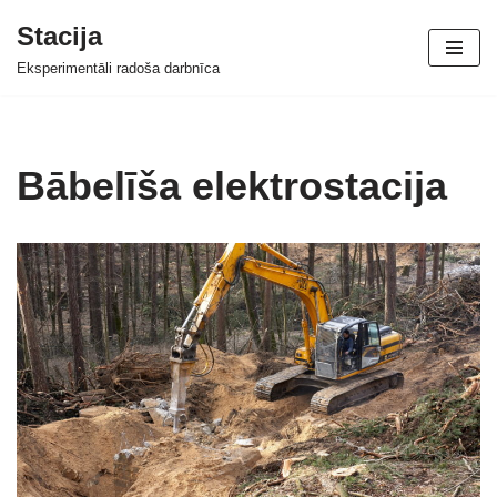
Stacija
Skip
Eksperimentāli radoša darbnīca
to
content
Bābelīša elektrostacija