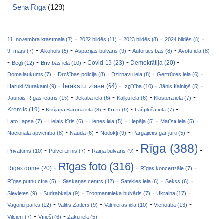
Senā Rīga
(129)
-
-
-
-
11. novembra krastmala (7)
2022 bildēs (11)
2023 bildēs (8)
2024 bildēs (8)
-
-
-
-
9. maijs (7)
Alkohols (5)
Aspazijas bulvāris (9)
Autortiesības (8)
Avotu iela (8)
-
-
-
-
-
Covid-19 (23)
Bēgļi (12)
Brīvības iela (10)
Demokrātija (20)
-
-
-
-
Doma laukums (7)
Drošības policija (8)
Dzirnavu iela (8)
Ģertrūdes iela (6)
-
-
-
-
Ierakstu izlase (64)
Haruki Murakami (9)
Izglītība (10)
Jānis Kalniņš (5)
-
-
-
-
Jaunais Rīgas teātris (15)
Jēkaba iela (6)
Kaļķu iela (6)
Klostera iela (7)
-
-
-
-
Kremlis (19)
Krišjāņa Barona iela (8)
Krīze (9)
Lāčplēša iela (7)
-
-
-
-
-
Lato Lapsa (7)
Lielais ķīris (6)
Lienes iela (5)
Liepāja (5)
Matīsa iela (5)
-
-
-
-
Nacionālā apvienība (8)
Nauda (6)
Nodokļi (9)
Pārgājiens gar jūru (5)
Rīga (388)
-
-
-
-
Privātums (10)
Pulvertornis (7)
Raiņa bulvāris (9)
Rīgas foto (316)
-
-
-
Rīgas dome (20)
Rīgas koncertzāle (7)
-
-
-
-
Rīgas putnu cīņa (5)
Saskaņas centrs (12)
Satekles iela (6)
Sekss (6)
-
-
-
-
Sievietes (9)
Sudrabkaija (9)
Troņmantnieka bulvāris (7)
Ukraina (17)
-
-
-
-
Vagonu parks (12)
Valdis Zatlers (9)
Valmieras iela (10)
Vienotība (13)
-
-
Vilcieni (7)
Vīrieši (6)
Zaķu iela (5)