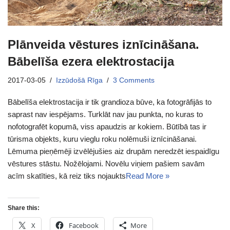
Plānveida vēstures iznīcināšana.
Bābelīša ezera elektrostacija
2017-03-05
Izzūdošā Rīga
3 Comments
Bābelīša elektrostacija ir tik grandioza būve, ka fotogrāfijās to
saprast nav iespējams. Turklāt nav jau punkta, no kuras to
nofotografēt kopumā, viss apaudzis ar kokiem. Būtībā tas ir
tūrisma objekts, kuru vieglu roku nolēmuši iznīcināšanai.
Lēmuma pieņēmēji izvēlējušies aiz drupām neredzēt iespaidīgu
vēstures stāstu. Nožēlojami. Novēlu viņiem pašiem savām
acīm skatīties, kā reiz tiks nojaukts
Read More »
Share this:
X
Facebook
More