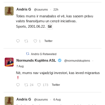
Andris G
@caurums
·
22h
Toties mums ir manabalss el vē, kas saņem prāvu
valsts finansējumu un cenzē iniciatīvas.
Sports, 2001.06.22.
1
Twitter
Andris G Retweeted
Normunds Kuplēns ASL
@normundskuplens
·
7 Aug
Nē, mums nav vajadzīgi investori, kas ieved migrantus
24
173
Twitter
Andris G
@caurums
·
6 Aug