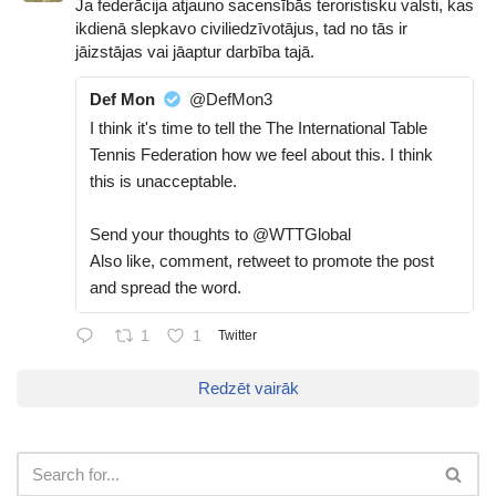
Ja federācija atjauno sacensībās teroristisku valsti, kas
ikdienā slepkavo civiliedzīvotājus, tad no tās ir
jāizstājas vai jāaptur darbība tajā.
Def Mon
@DefMon3
I think it's time to tell the The International Table
Tennis Federation how we feel about this. I think
this is unacceptable.
Send your thoughts to @WTTGlobal
Also like, comment, retweet to promote the post
and spread the word.
1
1
Twitter
Redzēt vairāk