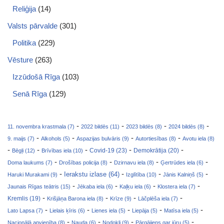
Reliģija
(14)
Valsts pārvalde
(301)
Politika
(229)
Vēsture
(263)
Izzūdošā Rīga
(103)
Senā Rīga
(129)
-
-
-
-
11. novembra krastmala (7)
2022 bildēs (11)
2023 bildēs (8)
2024 bildēs (8)
-
-
-
-
9. maijs (7)
Alkohols (5)
Aspazijas bulvāris (9)
Autortiesības (8)
Avotu iela (8)
-
-
-
-
-
Covid-19 (23)
Bēgļi (12)
Brīvības iela (10)
Demokrātija (20)
-
-
-
-
Doma laukums (7)
Drošības policija (8)
Dzirnavu iela (8)
Ģertrūdes iela (6)
-
-
-
-
Ierakstu izlase (64)
Haruki Murakami (9)
Izglītība (10)
Jānis Kalniņš (5)
-
-
-
-
Jaunais Rīgas teātris (15)
Jēkaba iela (6)
Kaļķu iela (6)
Klostera iela (7)
-
-
-
-
Kremlis (19)
Krišjāņa Barona iela (8)
Krīze (9)
Lāčplēša iela (7)
-
-
-
-
-
Lato Lapsa (7)
Lielais ķīris (6)
Lienes iela (5)
Liepāja (5)
Matīsa iela (5)
-
-
-
-
Nacionālā apvienība (8)
Nauda (6)
Nodokļi (9)
Pārgājiens gar jūru (5)