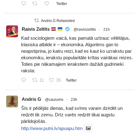
Twitter
Andris G Retweeted
Raivis Zeltīts
@raiviszeltits
·
21h
Kad sociologiem vaicā, kas pamatā uztrauc vēlētājus,
klasiska atbilde ir – ekonomika. Algoritms gan to
neapstiprina, jo katru reizi, kad es kaut ko uzrakstu par
ekonomiku, ierakstu popularitāte krītas vairākas reizes.
Toties pie nākamajiem ierakstiem dažādi gudrinieki
raksta:
11
35
Twitter
Andris G
@caurums
·
23h
Šīs ir pēdējās dienas, kad svīres varam dzirdēt un
redzēt tik zemu. Drīz varēs redzēt tikai augstu
pārlidojošās.
http://www.putni.lv/apuapu.htm