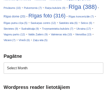
Rīga (388)
-
-
-
-
Privātums (10)
Pulvertornis (7)
Raiņa bulvāris (9)
Rīgas foto (316)
-
-
-
Rīgas dome (20)
Rīgas koncertzāle (7)
-
-
-
-
Rīgas putnu cīņa (5)
Saskaņas centrs (12)
Satekles iela (6)
Sekss (6)
-
-
-
-
Sievietes (9)
Sudrabkaija (9)
Troņmantnieka bulvāris (7)
Ukraina (17)
-
-
-
-
Vagonu parks (12)
Valdis Zatlers (9)
Valmieras iela (10)
Vienotība (13)
-
-
Vilcieni (7)
Vīrieši (6)
Zaķu iela (5)
Pagātne
Wordpress reader lietotājiem