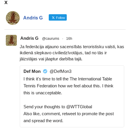
x
Andris G
Follow
Andris G
@caurums
·
16h
Ja federācija atjauno sacensībās teroristisku valsti, kas
ikdienā slepkavo civiliedzīvotājus, tad no tās ir
jāizstājas vai jāaptur darbība tajā.
Def Mon
@DefMon3
I think it's time to tell the The International Table
Tennis Federation how we feel about this. I think
this is unacceptable.
Send your thoughts to @WTTGlobal
Also like, comment, retweet to promote the post
and spread the word.