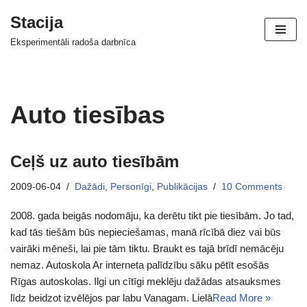
Stacija
Skip
Eksperimentāli radoša darbnīca
to
content
Auto tiesības
Ceļš uz auto tiesībām
2009-06-04
Dažādi
,
Personīgi
,
Publikācijas
10 Comments
2008. gada beigās nodomāju, ka derētu tikt pie tiesībām. Jo tad,
kad tās tiešām būs nepieciešamas, manā rīcībā diez vai būs
vairāki mēneši, lai pie tām tiktu. Braukt es tajā brīdī nemācēju
nemaz. Autoskola Ar interneta palīdzību sāku pētīt esošās
Rīgas autoskolas. Ilgi un cītīgi meklēju dažādas atsauksmes
līdz beidzot izvēlējos par labu Vanagam. Lielā
Read More »