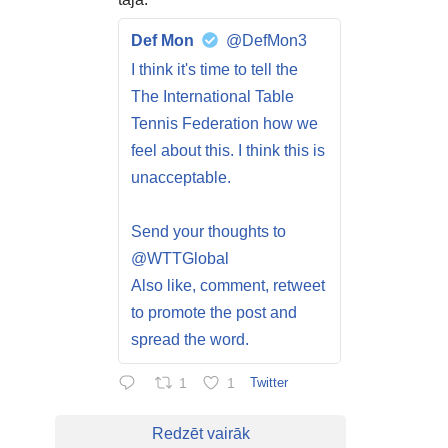
Def Mon
@DefMon3
I think it's time to tell the
The International Table
Tennis Federation how we
feel about this. I think this is
unacceptable.
Send your thoughts to
@WTTGlobal
Also like, comment, retweet
to promote the post and
spread the word.
1
1
Twitter
Redzēt vairāk