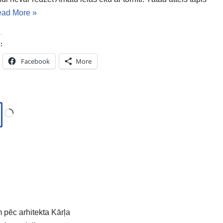
ad More »
:
Facebook
More
 pēc arhitekta Kārļa