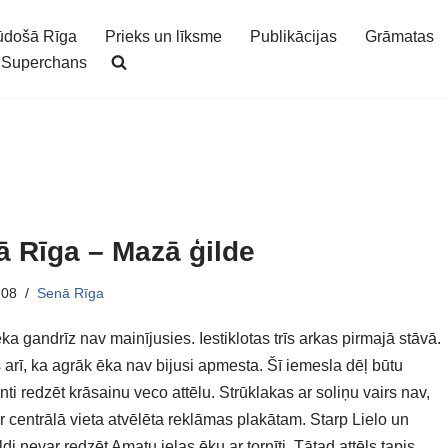
ūdošā Rīga
Prieks un līksme
Publikācijas
Grāmatas
Superchans
 Rīga – Mazā ģilde
-08
Senā Rīga
ka gandrīz nav mainījusies. Iestiklotas trīs arkas pirmajā stāvā.
 arī, ka agrāk ēka nav bijusi apmesta. Šī iemesla dēļ būtu
nti redzēt krāsainu veco attēlu. Strūklakas ar soliņu vairs nav,
r centrālā vieta atvēlēta reklāmas plakātam. Starp Lielo un
di nevar redzēt Amatu ielas ēku ar tornīti. Tātad attēls tapis