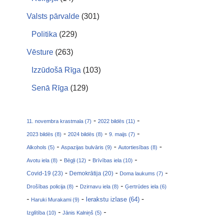
Valsts pārvalde
(301)
Politika
(229)
Vēsture
(263)
Izzūdošā Rīga
(103)
Senā Rīga
(129)
-
-
11. novembra krastmala (7)
2022 bildēs (11)
-
-
-
2023 bildēs (8)
2024 bildēs (8)
9. maijs (7)
-
-
-
Alkohols (5)
Aspazijas bulvāris (9)
Autortiesības (8)
-
-
-
Avotu iela (8)
Bēgļi (12)
Brīvības iela (10)
-
-
-
Covid-19 (23)
Demokrātija (20)
Doma laukums (7)
-
-
Drošības policija (8)
Dzirnavu iela (8)
Ģertrūdes iela (6)
-
-
-
Ierakstu izlase (64)
Haruki Murakami (9)
-
-
Izglītība (10)
Jānis Kalniņš (5)