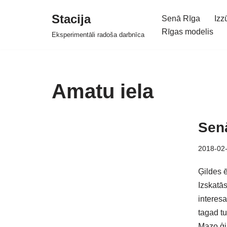
Stacija
Senā Rīga
Izz
Skip
Rīgas modelis
Eksperimentāli radoša darbnīca
to
content
Amatu iela
Senā
2018-02
Ģildes ē
Izskatās
interesa
tagad tu
Mazo ģil