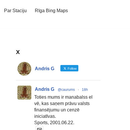
Par Staciju
Rīga Bing Maps
x
Andris G
Follow
Andris G
@caurums
·
18h
Toties mums ir manabalss el
vē, kas saņem prāvu valsts
finansējumu un cenzē
iniciatīvas.
Sports, 2001.06.22.