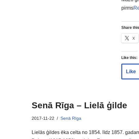
pirms
Re
Share this
X
Like this:
Like
Senā Rīga – Lielā ģilde
2017-11-22
Senā Rīga
Lielās ģildes ēka celta no 1854. līdz 1857. gadam