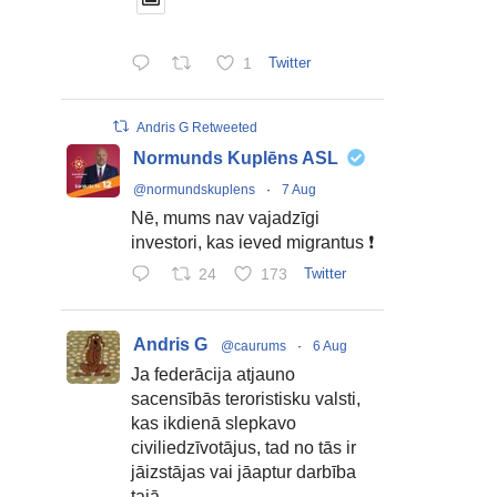
1
Twitter
Andris G Retweeted
Normunds Kuplēns ASL
@normundskuplens
·
7 Aug
Nē, mums nav vajadzīgi
investori, kas ieved migrantus ❗
24
173
Twitter
Andris G
@caurums
·
6 Aug
Ja federācija atjauno
sacensībās teroristisku valsti,
kas ikdienā slepkavo
civiliedzīvotājus, tad no tās ir
jāizstājas vai jāaptur darbība
tajā.