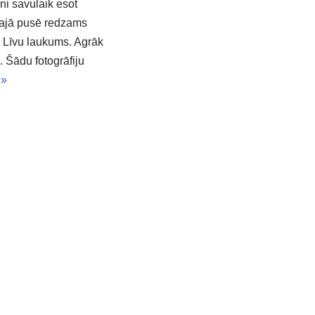
ni savulaik esot
abajā pusē redzams
r Līvu laukums. Agrāk
 Šādu fotogrāfiju
 »