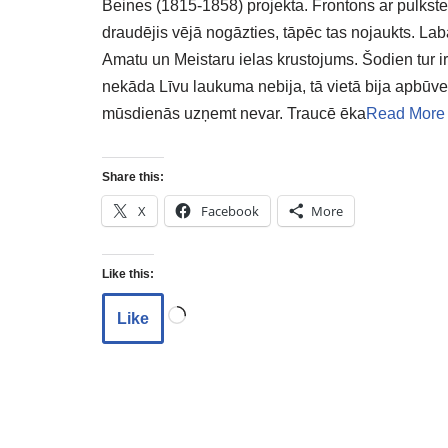
Beines (1815-1858) projekta. Frontons ar pulkste
draudējis vējā nogāzties, tāpēc tas nojaukts. L
Amatu un Meistaru ielas krustojums. Šodien tur i
nekāda Līvu laukuma nebija, tā vietā bija apbūve.
mūsdienās uzņemt nevar. Traucē ēka
Read More
Share this:
X
Facebook
More
Like this:
Like