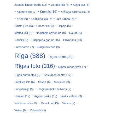
-
-
Jaunais Rīgas teātris (15)
Jēkaba iela (6)
Kaļķu iela (6)
-
-
-
Klostera iela (7)
Kremlis (19)
Krišjāņa Barona iela (8)
-
-
-
-
Krīze (9)
Lāčplēša iela (7)
Lato Lapsa (7)
-
-
-
Lielais ķīris (6)
Lienes iela (5)
Liepāja (5)
-
-
-
Matīsa iela (5)
Nacionālā apvienība (8)
Nauda (6)
-
-
-
Nodokļi (9)
Pārgājiens gar jūru (5)
Privātums (10)
-
-
Pulvertornis (7)
Raiņa bulvāris (9)
Rīga (388)
-
-
Rīgas dome (20)
Rīgas foto (316)
-
-
Rīgas koncertzāle (7)
-
-
Rīgas putnu cīņa (5)
Saskaņas centrs (12)
-
-
-
Satekles iela (6)
Sekss (6)
Sievietes (9)
-
-
Sudrabkaija (9)
Troņmantnieka bulvāris (7)
-
-
-
Ukraina (17)
Vagonu parks (12)
Valdis Zatlers (9)
-
-
-
Valmieras iela (10)
Vienotība (13)
Vilcieni (7)
-
Vīrieši (6)
Zaķu iela (5)