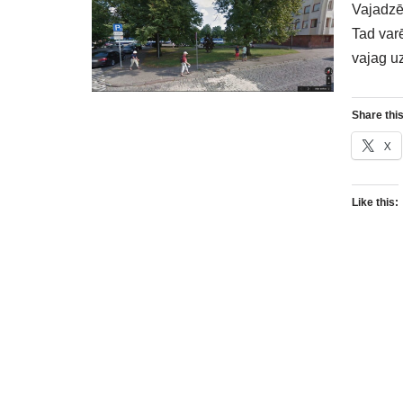
Vajadzēs
Tad varē
vajag uz
Share this
X
Like this: