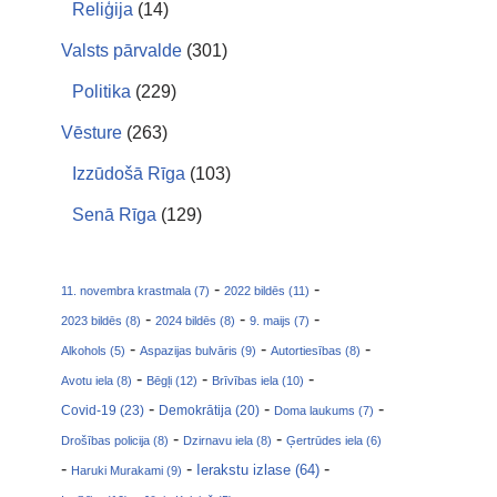
Reliģija
(14)
Valsts pārvalde
(301)
Politika
(229)
Vēsture
(263)
Izzūdošā Rīga
(103)
Senā Rīga
(129)
-
-
11. novembra krastmala (7)
2022 bildēs (11)
-
-
-
2023 bildēs (8)
2024 bildēs (8)
9. maijs (7)
-
-
-
Alkohols (5)
Aspazijas bulvāris (9)
Autortiesības (8)
-
-
-
Avotu iela (8)
Bēgļi (12)
Brīvības iela (10)
-
-
-
Covid-19 (23)
Demokrātija (20)
Doma laukums (7)
-
-
Drošības policija (8)
Dzirnavu iela (8)
Ģertrūdes iela (6)
-
-
-
Ierakstu izlase (64)
Haruki Murakami (9)