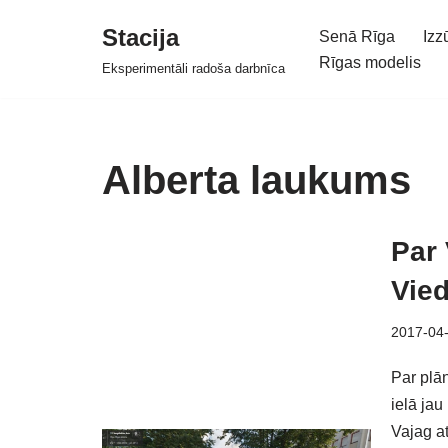
Stacija
Senā Rīga
Izz
Skip
Rīgas modelis
Eksperimentāli radoša darbnīca
to
content
Alberta laukums
Par
Vied
2017-04
Par plā
ielā jau
Vajag at