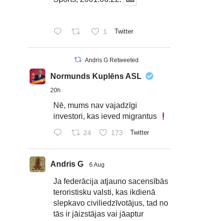
1
Twitter
Andris G Retweeted
Normunds Kuplēns ASL
20h
Nē, mums nav vajadzīgi
investori, kas ieved migrantus
24
173
Twitter
Andris G
6 Aug
Ja federācija atjauno sacensībās
teroristisku valsti, kas ikdienā
slepkavo civiliedzīvotājus, tad no
tās ir jāizstājas vai jāaptur