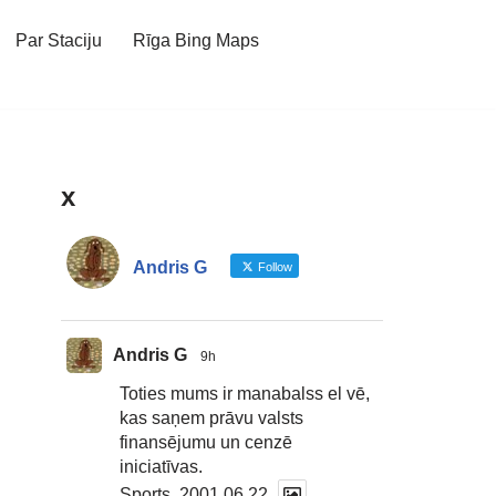
Par Staciju
Rīga Bing Maps
x
Andris G
Follow
Andris G
9h
Toties mums ir manabalss el vē,
kas saņem prāvu valsts
finansējumu un cenzē
iniciatīvas.
Sports, 2001.06.22.