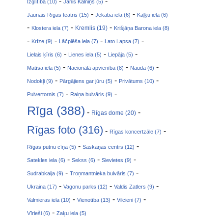
-
-
Izglītība (10)
Jānis Kalniņš (5)
-
-
Jaunais Rīgas teātris (15)
Jēkaba iela (6)
Kaļķu iela (6)
-
-
-
Klostera iela (7)
Kremlis (19)
Krišjāņa Barona iela (8)
-
-
-
-
Krīze (9)
Lāčplēša iela (7)
Lato Lapsa (7)
-
-
-
Lielais ķīris (6)
Lienes iela (5)
Liepāja (5)
-
-
-
Matīsa iela (5)
Nacionālā apvienība (8)
Nauda (6)
-
-
-
Nodokļi (9)
Pārgājiens gar jūru (5)
Privātums (10)
-
-
Pulvertornis (7)
Raiņa bulvāris (9)
Rīga (388)
-
-
Rīgas dome (20)
Rīgas foto (316)
-
-
Rīgas koncertzāle (7)
-
-
Rīgas putnu cīņa (5)
Saskaņas centrs (12)
-
-
-
Satekles iela (6)
Sekss (6)
Sievietes (9)
-
-
Sudrabkaija (9)
Troņmantnieka bulvāris (7)
-
-
-
Ukraina (17)
Vagonu parks (12)
Valdis Zatlers (9)
-
-
-
Valmieras iela (10)
Vienotība (13)
Vilcieni (7)
-
Vīrieši (6)
Zaķu iela (5)