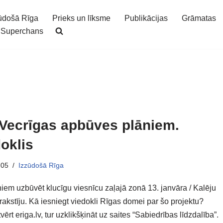
ūdošā Rīga
Prieks un līksme
Publikācijas
Grāmatas
Superchans
 Vecrīgas apbūves plāniem.
oklis
-05
Izzūdošā Rīga
niem uzbūvēt klucīgu viesnīcu zaļajā zonā 13. janvāra / Kalēju
 rakstīju. Kā iesniegt viedokli Rīgas domei par šo projektu?
vērt eriga.lv, tur uzklikšķināt uz saites “Sabiedrības līdzdalība”.