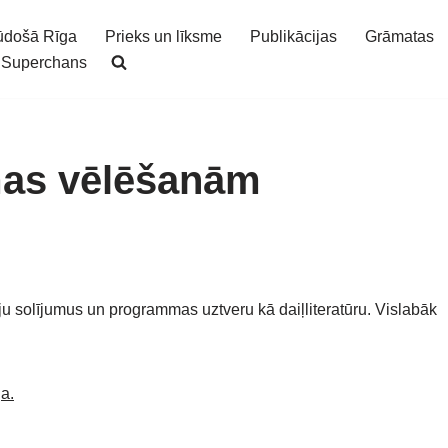
ūdošā Rīga
Prieks un līksme
Publikācijas
Grāmatas
Superchans
mas vēlēšanām
ju solījumus un programmas uztveru kā daiļliteratūru. Vislabāk
ja.