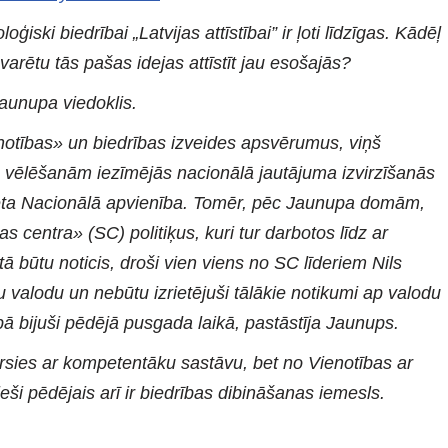
ski biedrībai „Latvijas attīstībai” ir ļoti līdzīgas. Kādēļ
a varētu tās pašas idejas attīstīt jau esošajās?
aunupa viedoklis.
notības» un biedrības izveides apsvērumus, viņš
s vēlēšanām iezīmējās nacionālā jautājuma izvirzīšanās
lēta Nacionālā apvienība. Tomēr, pēc Jaunupa domām,
 centra» (SC) politiķus, kuri tur darbotos līdz ar
 tā būtu noticis, droši vien viens no SC līderiem Nils
 valodu un nebūtu izrietējuši tālākie notikumi ap valodu
bā bijuši pēdējā pusgada laikā, pastāstīja Jaunups.
rsies ar kompetentāku sastāvu, bet no Vienotības ar
eši pēdējais arī ir biedrības dibināšanas iemesls.