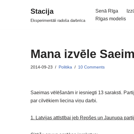
Stacija
Senā Rīga
Izz
Skip
Rīgas modelis
Eksperimentāli radoša darbnīca
to
content
Mana izvēle Saei
2014-09-23
Politika
10 Comments
Saeimas vēlēšanām ir iesniegti 13 saraksti. Parti
par cilvēkiem liecina viņu darbi.
1. Latvijas attīstībai jeb Repšes un Jaunupa parti