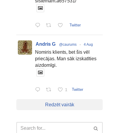
sistemam.a657531/
Twitter
Andris G
@caurums
·
4 Aug
Nomiris klients, bet šis vēl
priecājas. Man sāk izskatīties
aizdomīgi.
1
Twitter
Redzēt vairāk