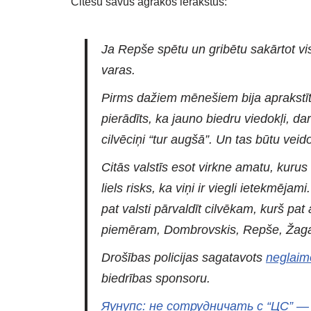
Citēšu savus agrākos ierakstus:
Ja Repše spētu un gribētu sakārtot visu
varas.
Pirms dažiem mēnešiem bija aprakstīts
pierādīts, ka jauno biedru viedokļi, da
cilvēciņi “tur augšā”. Un tas būtu vei
Citās valstīs esot virkne amatu, kurus
liels risks, ka viņi ir viegli ietekmēj
pat valsti pārvaldīt cilvēkam, kurš pa
piemēram, Dombrovskis, Repše, Žagars 
Drošības policijas sagatavots
neglaim
biedrības sponsoru.
Яунупс: не сотрудничать с “ЦС” —