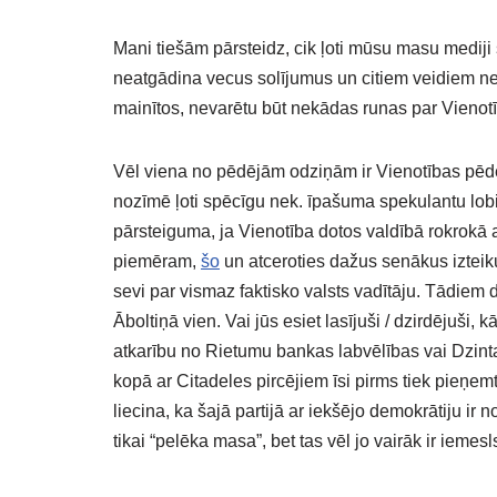
Mani tiešām pārsteidz, cik ļoti mūsu masu medij
neatgādina vecus solījumus un citiem veidiem nemē
mainītos, nevarētu būt nekādas runas par Vienotī
Vēl viena no pēdējām odziņām ir Vienotības pēd
nozīmē ļoti spēcīgu nek. īpašuma spekulantu lobiju
pārsteiguma, ja Vienotība dotos valdībā rokrokā 
piemēram,
šo
un atceroties dažus senākus izteiku
sevi par vismaz faktisko valsts vadītāju. Tādiem d
Āboltiņā vien. Vai jūs esiet lasījuši / dzirdējuši
atkarību no Rietumu bankas labvēlības vai Dzin
kopā ar Citadeles pircējiem īsi pirms tiek pieņ
liecina, ka šajā partijā ar iekšējo demokrātiju ir
tikai “pelēka masa”, bet tas vēl jo vairāk ir iemes