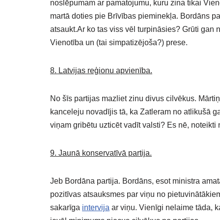
noslēpumam ar pamatojumu, kuru zina tikai Vienot
martā doties pie Brīvības pieminekļa. Bordāns para
atsaukt.Ar ko tas viss vēl turpināsies? Grūti gan
Vienotība un (tai simpatizējoša?) prese.
8. Latvijas reģionu apvienība.
No šīs partijas mazliet zinu divus cilvēkus. Mārt
kanceleju novadījis tā, ka Zatleram no atlikušā 
viņam gribētu uzticēt vadīt valsti? Es nē, noteikti 
9. Jaunā konservatīvā partija.
Jeb Bordāna partija. Bordāns, esot ministra amatā,
pozitīvas atsauksmes par viņu no pietuvinātākiem
sakarīga
intervija
ar viņu. Vienīgi nelaime tāda, k