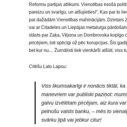
Reformu partijas atlikumi. Vienotības esošā polit
pareizu un svarīgu, un atšujieties!”. Kas par to li
par dažādām Vienotības mahinācijām. Dzintars Zaķ
vai ar Citadeles un Liepājas metalurga pārdošanu
stāsts par Zaķa, Vējoņa un Dombrovska kopīgo ceļ
pircējiem, ļoti spēcīgi ož pēc korupcijas. Šis g
bet kur nu… Žurnālisti tiek vienkārši atšūti, viss t
Citēšu Lato Lapsu:
Viss likumsakarīgi ir nonācis tiktāl, k
manevriem var publiski paziņot: mums 
galvu izvēlētam pircējam, aiz kura va
pelnošu valsts banku, – mēs to vienal
svārku ļipā vai jebkur citur!