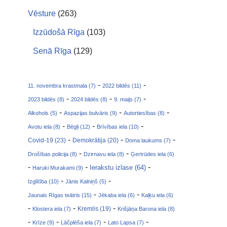
Vēsture
(263)
Izzūdošā Rīga
(103)
Senā Rīga
(129)
-
-
11. novembra krastmala (7)
2022 bildēs (11)
-
-
-
2023 bildēs (8)
2024 bildēs (8)
9. maijs (7)
-
-
-
Alkohols (5)
Aspazijas bulvāris (9)
Autortiesības (8)
-
-
-
Avotu iela (8)
Bēgļi (12)
Brīvības iela (10)
-
-
-
Covid-19 (23)
Demokrātija (20)
Doma laukums (7)
-
-
Drošības policija (8)
Dzirnavu iela (8)
Ģertrūdes iela (6)
-
-
-
Ierakstu izlase (64)
Haruki Murakami (9)
-
-
Izglītība (10)
Jānis Kalniņš (5)
-
-
Jaunais Rīgas teātris (15)
Jēkaba iela (6)
Kaļķu iela (6)
-
-
-
Klostera iela (7)
Kremlis (19)
Krišjāņa Barona iela (8)
-
-
-
-
Krīze (9)
Lāčplēša iela (7)
Lato Lapsa (7)