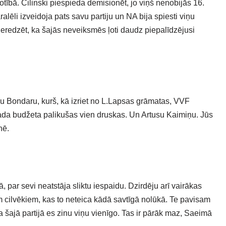
ībā. Cilinski piespieda demisionēt, jo viņš nenobijās 16.
lēli izveidoja pats savu partiju un NA bija spiesti viņu
 neredzēt, ka šajās neveiksmēs ļoti daudz piepalīdzējusi
iņu Bondaru, kurš, kā izriet no L.Lapsas grāmatas, VVF
gada budžeta palikušas vien druskas. Un Artusu Kaimiņu. Jūs
nē.
 par sevi neatstāja sliktu iespaidu. Dzirdēju arī vairākas
 cilvēkiem, kas to neteica kādā savtīgā nolūkā. Te pavisam
a šajā partijā es zinu viņu vienīgo. Tas ir pārāk maz, Saeimā