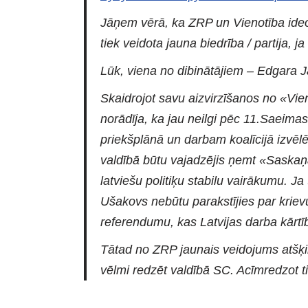
Jāņem vērā, ka ZRP un Vienotība ideoloģi
tiek veidota jauna biedrība / partija, j
Lūk, viena no dibinātājiem – Edgara J
Skaidrojot savu aizvirzīšanos no «Vie
norādīja, ka jau neilgi pēc 11.Saeima
priekšplānā un darbam koalīcijā izvē
valdībā būtu vajadzējis ņemt «Saskaņas
latviešu politiķu stabilu vairākumu. Ja
Ušakovs nebūtu parakstījies par krievu
referendumu, kas Latvijas darba kārtī
Tātad no ZRP jaunais veidojums atšķi
vēlmi redzēt valdībā SC. Acīmredzot ti