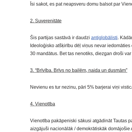
Īsi sakot, es pat neapsveru domu balsot par Vien
2. Suverenitāte
Šis partijas sastāvā ir daudzi
antiglobālisti
. Kādā
Ideoloģisko atšķirību dēļ viņus nevar iedomāties
30 mandātus. Bet tas nenotiks, diezgan droši var a
3. “Brīvība. Brīvs no bailēm, naida un dusmām”
Nevienu es tur nezinu, pāri 5% barjerai viņi visti
4. Vienotība
Vienotība pakāpeniski sākusi atgādināt Tautas p
aizgājuši nacionālāk / demokrātiskāk domājošie A