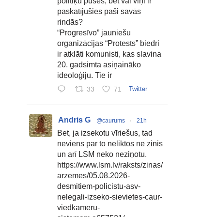
politiķu puses, bet vai viņi ir
paskatījušies paši savās
rindās?
“Progresīvo” jauniešu
organizācijas “Protests” biedri
ir atklāti komunisti, kas slavina
20. gadsimta asiņaināko
ideoloģiju. Tie ir
33
71
Twitter
Andris G
@caurums
·
21h
Bet, ja izsekotu vīriešus, tad
neviens par to neliktos ne zinis
un arī LSM neko neziņotu.
https://www.lsm.lv/raksts/zinas/
arzemes/05.08.2026-
desmitiem-policistu-asv-
nelegali-izseko-sievietes-caur-
viedkameru-