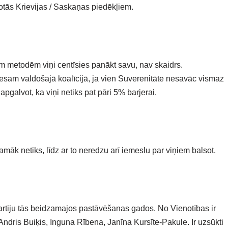
otās Krievijas / Saskaņas piedēkļiem.
m metodēm viņi centīsies panākt savu, nav skaidrs.
 esam valdošajā koalīcijā, ja vien Suverenitāte nesavāc vismaz
pgalvot, ka viņi netiks pat pāri 5% barjerai.
camāk netiks, līdz ar to neredzu arī iemeslu par viņiem balsot.
artiju tās beidzamajos pastāvēšanas gados. No Vienotības ir
ndris Buiķis, Inguna Rībena, Janīna Kursīte-Pakule. Ir uzsūkti