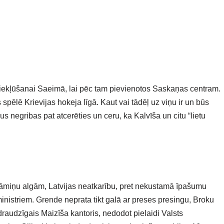
ts iekļūšanai Saeimā, lai pēc tam pievienotos Saskaņas centram.
s spēlē Krievijas hokeja līgā. Kaut vai tādēļ uz viņu ir un būs
us negribas pat atcerēties un ceru, ka Kalvīša un citu “lietu
 māmiņu algām, Latvijas neatkarību, pret nekustamā īpašumu
 ministriem. Grende neprata tikt galā ar preses presingu, Broku
draudzīgais Maizīša kantoris, nedodot pielaidi Valsts