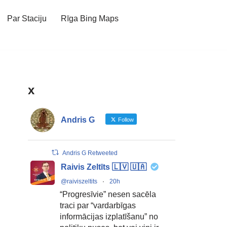
Par Staciju
Rīga Bing Maps
x
Andris G
Follow
Andris G Retweeted
Raivis Zeltīts 🇱🇻 🇺🇦
@raiviszeltits
·
20h
“Progresīvie” nesen sacēla
traci par “vardarbīgas
informācijas izplatīšanu” no