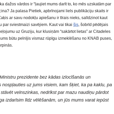
ika dažos vārdos ir “ļaujiet mums darīt to, ko mēs uzskatām par
ecina? Ja palasa Pietiek, apbrīnojami liels publikāciju skaits ir
is ar savu nodokļu apiešanu ir tīrais nieks, salīdzinot kaut
 par sviestmaizi savējiem. Kaut vai tikai
šis
, šobrīd pēdējais
ojumu uz Gruziju, kur klusiņām “sakārtot lietas” ar Citadeles
adījums būtu pelnījis vismaz rūpīgu izmeklēšanu no KNAB puses,
urpinās.
a Ministru prezidente bez kādas izlocīšanās un
nospļauties uz jums visiem, kam šķiet, ka pa kaklu, pa
r stāvēt velnszinkas, nedrīkst par mazu naudiņu pārdot
ga izdarīsim līdz vēlēšanām, un jūs mums varat iepūst