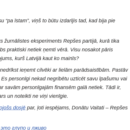
 “pa īstam”, viņš to būtu izdarījis tad, kad bija pie
 žurnālistes eksperiments Repšes partijā, kurā tika
rbs praktiski netiek ņemti vērā. Visu nosakot pāris
dojums, kurš Latvijā kaut ko mainīs?
 nedrīkst ieņemt cilvēki ar lielām parādsaistībām. Pastāv
ami. Es personīgi nekad negribētu uzticēt savu īpašumu vai
t ar savām personīgajām finansēm galā netiek. Tādi ir,
un noteikti ne viņi vienīgie.
ojošs dosjē
par, ļoti iespējams, Donātu Vaitati – Repšes
 это глупо и лживо