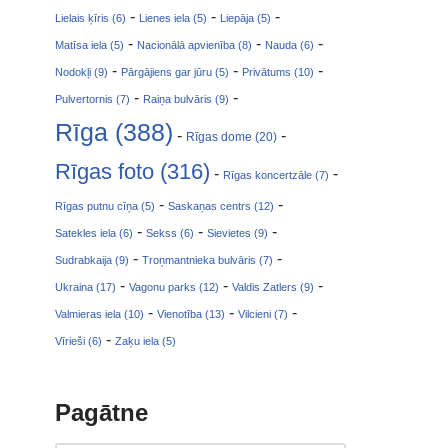
-
-
-
Lielais ķīris (6)
Lienes iela (5)
Liepāja (5)
-
-
-
Matīsa iela (5)
Nacionālā apvienība (8)
Nauda (6)
-
-
-
Nodokļi (9)
Pārgājiens gar jūru (5)
Privātums (10)
-
-
Pulvertornis (7)
Raiņa bulvāris (9)
Rīga (388)
-
-
Rīgas dome (20)
Rīgas foto (316)
-
-
Rīgas koncertzāle (7)
-
-
Rīgas putnu cīņa (5)
Saskaņas centrs (12)
-
-
-
Satekles iela (6)
Sekss (6)
Sievietes (9)
-
-
Sudrabkaija (9)
Troņmantnieka bulvāris (7)
-
-
-
Ukraina (17)
Vagonu parks (12)
Valdis Zatlers (9)
-
-
-
Valmieras iela (10)
Vienotība (13)
Vilcieni (7)
-
Vīrieši (6)
Zaķu iela (5)
Pagātne