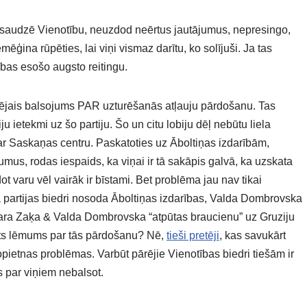
i saudzē Vienotību, neuzdod neērtus jautājumus, nepresingo,
ģina rūpēties, lai viņi vismaz darītu, ko solījuši. Ja tas
bas esošo augsto reitingu.
ējais balsojums PAR uzturēšanās atļauju pārdošanu. Tas
 ietekmi uz šo partiju. Šo un citu lobiju dēļ nebūtu liela
ar Saskaņas centru. Paskatoties uz Āboltiņas izdarībām,
mus, rodas iespaids, ka viņai ir tā sakāpis galvā, ka uzskata
ot varu vēl vairāk ir bīstami. Bet problēma jau nav tikai
, kā partijas biedri nosoda Āboltiņas izdarības, Valda Dombrovska
tara Zaķa & Valda Dombrovska “atpūtas braucienu” uz Gruziju
emts lēmums par tās pārdošanu? Nē,
tieši pretēji
, kas savukārt
 nopietnas problēmas. Varbūt pārējie Vienotības biedri tiešām ir
ls par viņiem nebalsot.