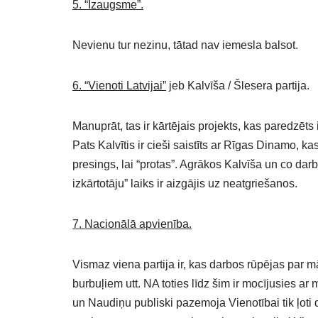
5. “Izaugsme”.
Nevienu tur nezinu, tātad nav iemesla balsot.
6. “Vienoti Latvijai”
jeb Kalvīša / Šlesera partija.
Manuprāt, tas ir kārtējais projekts, kas paredzē
Pats Kalvītis ir cieši saistīts ar Rīgas Dinamo, ka
presings, lai “protas”. Agrākos Kalvīša un co darb
izkārtotāju” laiks ir aizgājis uz neatgriešanos.
7. Nacionālā apvienība.
Vismaz viena partija ir, kas darbos rūpējas par
burbuļiem utt. NA toties līdz šim ir mocījusies ar
un Naudiņu publiski pazemoja Vienotībai tik ļoti 