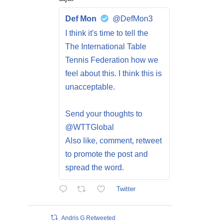
Def Mon
@DefMon3
I think it's time to tell the
The International Table
Tennis Federation how we
feel about this. I think this is
unacceptable.
Send your thoughts to
@WTTGlobal
Also like, comment, retweet
to promote the post and
spread the word.
Twitter
Andris G Retweeted