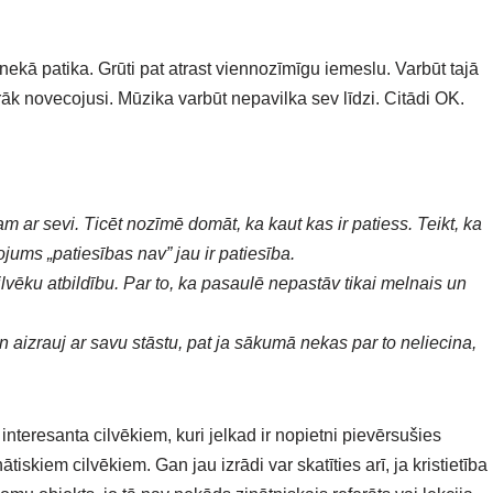
a nekā patika. Grūti pat atrast viennozīmīgu iemeslu. Varbūt tajā
k novecojusi. Mūzika varbūt nepavilka sev līdzi. Citādi OK.
m ar sevi. Ticēt nozīmē domāt, ka kaut kas ir patiess. Teikt, ka
ojums „patiesības nav” jau ir patiesība.
lvēku atbildību. Par to, ka pasaulē nepastāv tikai melnais un
n aizrauj ar savu stāstu, pat ja sākumā nekas par to neliecina,
 interesanta cilvēkiem, kuri jelkad ir nopietni pievērsušies
ātiskiem cilvēkiem. Gan jau izrādi var skatīties arī, ja kristietība