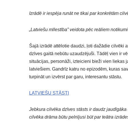
Izrādē ir iespēja runāt ne tikai par konkrētām ci
„Latviešu mīlestība” veidota pēc reāliem notikum
Šajā izrādē attēlotie daudzi, ļoti dažādie cilvēki 
dzīves gaitā nebūtu uzaudzējuši. Tādēļ vien ir vēr
situācijas, personāži, izteicieni bieži vien liekas ja
latviešiem. Gandrīz katru no epizodēm, kuras savst
turpināt un izvērst par garu, interesantu stāstu.
LATVIEŠU STĀSTI
Jebkura cilvēka dzīves stāsts ir daudz jaudīgāk
cilvēka drāma būtu pelnījusi būt par teātra izrād