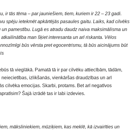
, ir tās tēma – par jauniešiem, tiem, kuriem ir 22 – 23 gadi.
savu spēju ietekmēt apkārtējās pasaules gaitu. Laiks, kad cilvēks
idu un pamestību. Lugā es atradu daudz naiva maksimālisma un
 atkailinātība man šķiet interesanta un arī riskanta. Vēlos
 viennozīmīgi būs vērsta pret egocentrismu, tā būs aicinājums būt
is
būs tā vieglākā. Pamatā tā ir par cilvēku attiecībām, tādām,
a, neiecietības, izlikšanās, vienkāršas draudzības un arī
ās cilvēka emocijas. Skarbi, protams. Bet arī negatīvos
pratīsim? Šajā izrādē tas ir labi izdevies.
riem, māksliniekiem, mūziķiem, kas meklē, kā izvairīties un