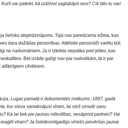
Kurš var pateikt, kā izdzīvot saglabājot sevi? Cik tālu tu vari
ja lielisks atspirdzinājums. Tajā nav paredzama sižeta, kas
tuves dara dažādas personības. Attēlotie personāži varētu būt
īgi ne narkomāniem. Ja ir izteikta nepatika pret jebko, kas
eskatīties. Bet izrāde galīgi nav par narkotikām, tā ir par
 atšķirīgiem cilvēkiem.
ācija. Lugas pamatā ir dokumentāls notikums -1897. gadā
eta, kur sieva samaksājusi vīram, lai viņš simulē savu
citu? Kā lai tiek pie jaunas mīlestības, nesāpinot partneri? Vai
 to reaģēt vīram? Ja četrdesmitgadīgs vīrietis pievēršas jaunai