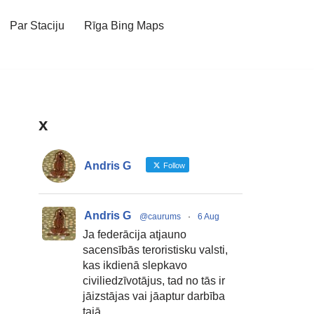
Par Staciju
Rīga Bing Maps
x
Andris G
Follow
Andris G
@caurums
·
6 Aug
Ja federācija atjauno
sacensībās teroristisku valsti,
kas ikdienā slepkavo
civiliedzīvotājus, tad no tās ir
jāizstājas vai jāaptur darbība
tajā.