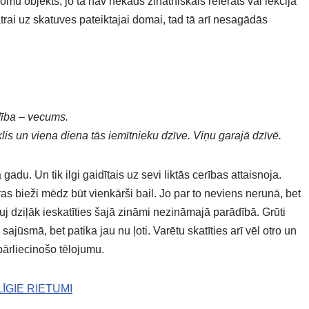
mu objekts, jo tā nav nekāds zinātniskais referāts vai lekcija
atrai uz skatuves pateiktajai domai, tad tā arī nesagādās
dība – vecums.
is un viena diena tās iemītnieku dzīve. Viņu garajā dzīvē.
adu. Un tik ilgi gaidītais uz sevi liktās cerības attaisnoja.
s bieži mēdz būt vienkārši bail. Jo par to neviens nerunā, bet
uj dziļāk ieskatīties šajā zināmi nezināmajā parādībā. Grūti
ajūsmā, bet patika jau nu ļoti. Varētu skatīties arī vēl otro un
 pārliecinošo tēlojumu.
ĪGIE RIETUMI