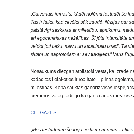
„Galvenais iemesls, kādēļ nolēmu iestudēt šo lugu
Tas ir laiks, kad cilvēks sāk zaudēt ilūzijas par 
patstāvīgi saskaras ar mīlestību, apnikumu, na
arī egocentriskas nežēlības. Šī jūtu intensitāte un
veidot ļoti tiešu, naivu un atkailinātu izrādi. Tā
siltam un saprotošam ar sev tuvajiem.” Varis Piņķ
Nosaukums diezgan atbilstoši vēsta, ka izrāde ne
kādas tās lielākoties ir realitātē – pilnas egoism
mīlestības. Kopā saliktas gandrīz visas iespējam
piemērus vajag rādīt, jo kā gan citādāk mēs tos sa
CĒLGĀZES
„Mēs iestudējam šo lugu, jo tā ir par mums: aktie