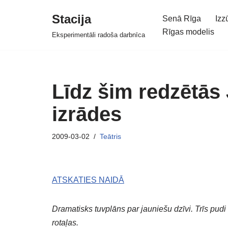
Stacija
Senā Rīga
Izz
Skip
Rīgas modelis
Eksperimentāli radoša darbnīca
to
content
Līdz šim redzētās
izrādes
2009-03-02
Teātris
ATSKATIES NAIDĀ
Dramatisks tuvplāns par jauniešu dzīvi. Trīs pud
rotaļas.