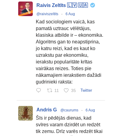
Raivis Zeltīts 🇱🇻 🇺🇦
@raiviszeltits
·
6 Aug
Kad sociologiem vaicā, kas
pamatā uztrauc vēlētājus,
klasiska atbilde ir – ekonomika.
Algoritms gan to neapstiprina,
jo katru reizi, kad es kaut ko
uzrakstu par ekonomiku,
ierakstu popularitāte krītas
vairākas reizes. Toties pie
nākamajiem ierakstiem dažādi
gudrinieki raksta:
11
35
Twitter
Andris G
@caurums
·
6 Aug
Šīs ir pēdējās dienas, kad
svīres varam dzirdēt un redzēt
tik zemu. Drīz varēs redzēt tikai