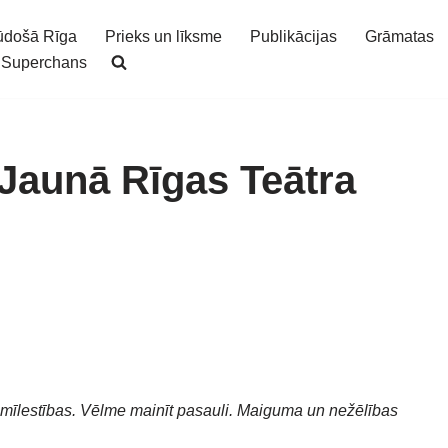
ūdošā Rīga
Prieks un līksme
Publikācijas
Grāmatas
Superchans
 Jaunā Rīgas Teātra
i mīlestības. Vēlme mainīt pasauli. Maiguma un nežēlības