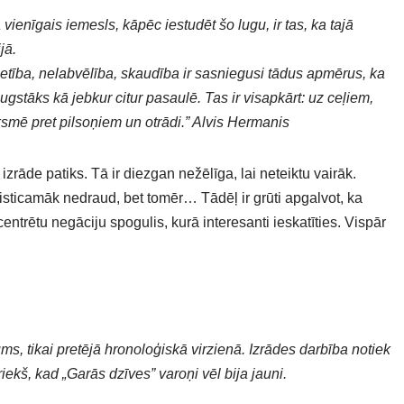
vienīgais iemesls, kāpēc iestudēt šo lugu, ir tas, ka tajā
jā.
etība, nelabvēlība, skaudība ir sasniegusi tādus apmērus, ka
stāks kā jebkur citur pasaulē. Tas ir visapkārt: uz ceļiem,
ieksmē pret pilsoņiem un otrādi.” Alvis Hermanis
 izrāde patiks. Tā ir diezgan nežēlīga, lai neteiktu vairāk.
sticamāk nedraud, bet tomēr… Tādēļ ir grūti apgalvot, ka
oncentrētu negāciju spogulis, kurā interesanti ieskatīties. Vispār
ms, tikai pretējā hronoloģiskā virzienā. Izrādes darbība notiek
iekš, kad „Garās dzīves” varoņi vēl bija jauni.