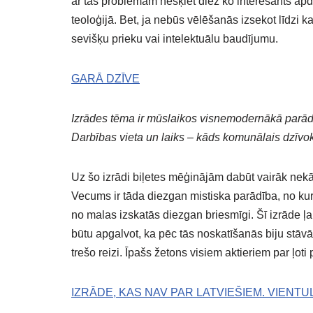
ar tās problēmām nešķiet diez ko interesants apdo
teoloģijā. Bet, ja nebūs vēlēšanās izsekot līdzi k
sevišķu prieku vai intelektuālu baudījumu.
GARĀ DZĪVE
Izrādes tēma ir mūslaikos visnemodernākā parā
Darbības vieta un laiks – kāds komunālais dzīvokl
Uz šo izrādi biļetes mēģinājām dabūt vairāk nekā g
Vecums ir tāda diezgan mistiska parādība, no kura
no malas izskatās diezgan briesmīgi. Šī izrāde ļa
būtu apgalvot, ka pēc tās noskatīšanās biju stāvā s
trešo reizi. Īpašs žetons visiem aktieriem par ļoti
IZRĀDE, KAS NAV PAR LATVIEŠIEM. VIENTUL