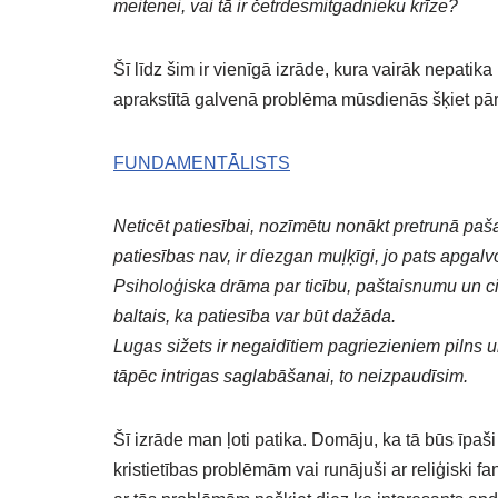
meitenei, vai tā ir četrdesmitgadnieku krīze?
Šī līdz šim ir vienīgā izrāde, kura vairāk nepatik
aprakstītā galvenā problēma mūsdienās šķiet pārā
FUNDAMENTĀLISTS
Neticēt patiesībai, nozīmētu nonākt pretrunā paša
patiesības nav, ir diezgan muļķīgi, jo pats apgalv
Psiholoģiska drāma par ticību, paštaisnumu un ci
baltais, ka patiesība var būt dažāda.
Lugas sižets ir negaidītiem pagriezieniem pilns u
tāpēc intrigas saglabāšanai, to neizpaudīsim.
Šī izrāde man ļoti patika. Domāju, ka tā būs īpaši
kristietības problēmām vai runājuši ar reliģiski fan