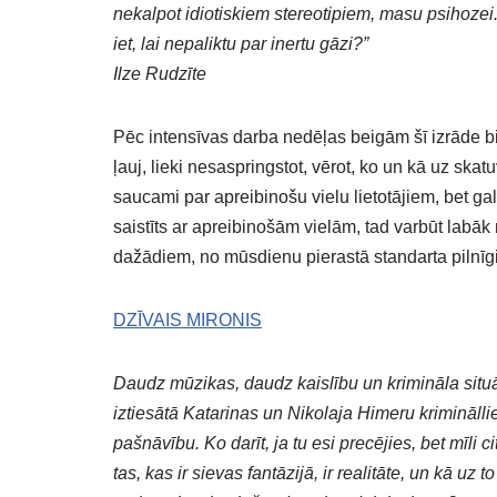
nekalpot idiotiskiem stereotipiem, masu psihozei. 
iet, lai nepaliktu par inertu gāzi?”
Ilze Rudzīte
Pēc intensīvas darba nedēļas beigām šī izrāde bi
ļauj, lieki nesaspringstot, vērot, ko un kā uz ska
saucami par apreibinošu vielu lietotājiem, bet gal
saistīts ar apreibinošām vielām, tad varbūt labāk n
dažādiem, no mūsdienu pierastā standarta pilnīgi
DZĪVAIS MIRONIS
Daudz mūzikas, daudz kaislību un krimināla situ
iztiesātā Katarinas un Nikolaja Himeru kriminālli
pašnāvību. Ko darīt, ja tu esi precējies, bet mīli 
tas, kas ir sievas fantāzijā, ir realitāte, un kā uz