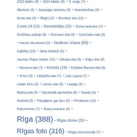
-
-
-
2023 bildēs (8)
2024 bildēs (8)
9. maijs (7)
-
-
-
Alkohols (5)
Aspazijas bulvāris (9)
Autortiesības (8)
-
-
-
Avotu iela (8)
Bēgļi (12)
Brīvības iela (10)
-
-
-
Covid-19 (23)
Demokrātija (20)
Doma laukums (7)
-
-
Drošības policija (8)
Dzirnavu iela (8)
Ģertrūdes iela (6)
-
-
-
Ierakstu izlase (64)
Haruki Murakami (9)
-
-
Izglītība (10)
Jānis Kalniņš (5)
-
-
Jaunais Rīgas teātris (15)
Jēkaba iela (6)
Kaļķu iela (6)
-
-
-
Klostera iela (7)
Kremlis (19)
Krišjāņa Barona iela (8)
-
-
-
-
Krīze (9)
Lāčplēša iela (7)
Lato Lapsa (7)
-
-
-
Lielais ķīris (6)
Lienes iela (5)
Liepāja (5)
-
-
-
Matīsa iela (5)
Nacionālā apvienība (8)
Nauda (6)
-
-
-
Nodokļi (9)
Pārgājiens gar jūru (5)
Privātums (10)
-
-
Pulvertornis (7)
Raiņa bulvāris (9)
Rīga (388)
-
-
Rīgas dome (20)
Rīgas foto (316)
-
-
Rīgas koncertzāle (7)