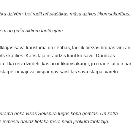
lvēku dzīvēm, bet radīt arī plašākas mūsu dzīves likumsakarības.
iem un pašu aktieru fantāzijām.
atklājas savā trauslumā un cerībās, lai cik biezas bruņas viņi arī
ts skatīties. Katrs tajā ieraudzīs kaut ko savu. Daudzas
u it kā reiz dzirdēti, kas arī ir likumsakarīgi, jo izrāde taču ir par
arpēji ir vāji vai vispār nav saistītas savā starpā, varētu
a drāma nekā visas Šekspīra lugas kopā ņemtas. Un katra
es iemeslu daudz lielākā mērā nekā jebkura fantāzija.