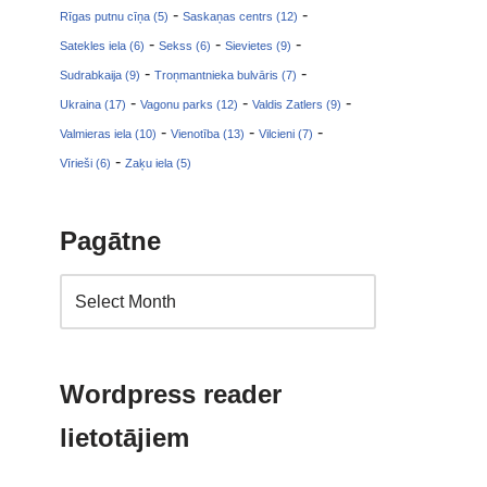
-
-
Rīgas putnu cīņa (5)
Saskaņas centrs (12)
-
-
-
Satekles iela (6)
Sekss (6)
Sievietes (9)
-
-
Sudrabkaija (9)
Troņmantnieka bulvāris (7)
-
-
-
Ukraina (17)
Vagonu parks (12)
Valdis Zatlers (9)
-
-
-
Valmieras iela (10)
Vienotība (13)
Vilcieni (7)
-
Vīrieši (6)
Zaķu iela (5)
Pagātne
Wordpress reader
lietotājiem