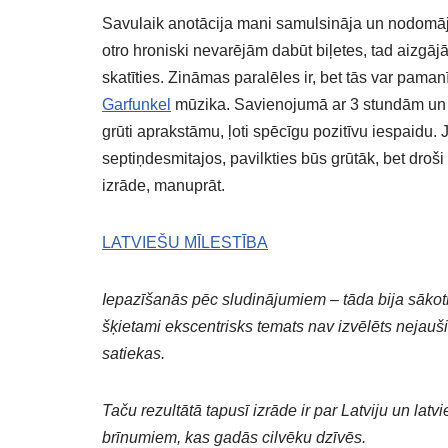
Savulaik anotācija mani samulsināja un nodomāju, 
otro hroniski nevarējām dabūt biļetes, tad aizg
skatīties. Zināmas paralēles ir, bet tās var pamanīt
Garfunkel
mūzika. Savienojumā ar 3 stundām un d
grūti aprakstāmu, ļoti spēcīgu pozitīvu iespaidu. 
septiņdesmitajos, pavilkties būs grūtāk, bet droš
izrāde, manuprāt.
LATVIEŠU MĪLESTĪBA
Iepazīšanās pēc sludinājumiem – tāda bija sākot
šķietami ekscentrisks temats nav izvēlēts nejauši
satiekas.
Taču rezultātā tapusī izrāde ir par Latviju un latv
brīnumiem, kas gadās cilvēku dzīvēs.