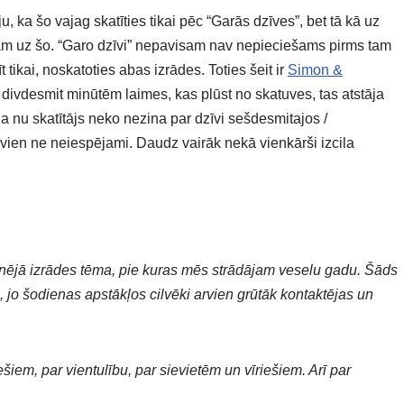
ka šo vajag skatīties tikai pēc “Garās dzīves”, bet tā kā uz
ājām uz šo. “Garo dzīvi” nepavisam nav nepieciešams pirms tam
 tikai, noskatoties abas izrādes. Toties šeit ir
Simon &
ivdesmit minūtēm laimes, kas plūst no skatuves, tas atstāja
Ja nu skatītājs neko nezina par dzīvi sešdesmitajos /
i vien ne neiespējami. Daudz vairāk nekā vienkārši izcila
nējā izrādes tēma, pie kuras mēs strādājam veselu gadu. Šāds
, jo šodienas apstākļos cilvēki arvien grūtāk kontaktējas un
iešiem, par vientulību, par sievietēm un vīriešiem. Arī par