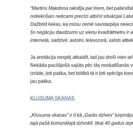
“Martins Makdona rakstīja par īriem, bet patiesībā 
notiekošais neticami precīzi atbilst situācijai Latvi
Dažbrīd liekas, ka mūsu zemē savstarpēja neieci
šo negāciju daudzums uz vienu kvadrātmetru ir aug
internetā, sadzīvē, avīzēs, televizorā, valsts att
Ja anotācija nespēj atbaidīt, tad jau droši vien arī
Nekāda pacilājošā sajūta pēc tās noskatīšanās vi
izrāde, ļoti patika, bet būtībā tā ir ļoti spēcīgs k
jau patika.
KLUSUMA SKAŅAS
„Klusuma skaņas” ir it kā „Garās dzīves” turpināju
tajā pašā komunālajā dzīvoklī, tikai 40 gadus iepr