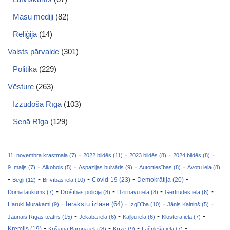
Masu mediji
(82)
Reliģija
(14)
Valsts pārvalde
(301)
Politika
(229)
Vēsture
(263)
Izzūdošā Rīga
(103)
Senā Rīga
(129)
-
-
-
-
11. novembra krastmala (7)
2022 bildēs (11)
2023 bildēs (8)
2024 bildēs (8)
-
-
-
-
9. maijs (7)
Alkohols (5)
Aspazijas bulvāris (9)
Autortiesības (8)
Avotu iela (8)
-
-
-
-
-
Covid-19 (23)
Bēgļi (12)
Brīvības iela (10)
Demokrātija (20)
-
-
-
-
Doma laukums (7)
Drošības policija (8)
Dzirnavu iela (8)
Ģertrūdes iela (6)
-
-
-
-
Ierakstu izlase (64)
Haruki Murakami (9)
Izglītība (10)
Jānis Kalniņš (5)
-
-
-
-
Jaunais Rīgas teātris (15)
Jēkaba iela (6)
Kaļķu iela (6)
Klostera iela (7)
-
-
-
-
Kremlis (19)
Krišjāņa Barona iela (8)
Krīze (9)
Lāčplēša iela (7)