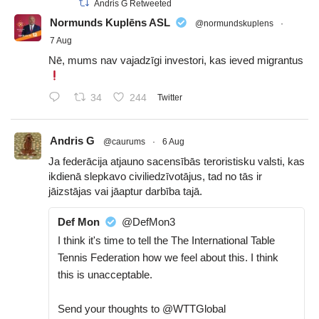
Andris G Retweeted
Normunds Kuplēns ASL
@normundskuplens
·
7 Aug
Nē, mums nav vajadzīgi investori, kas ieved migrantus
34
244
Twitter
Andris G
@caurums
·
6 Aug
Ja federācija atjauno sacensībās teroristisku valsti, kas
ikdienā slepkavo civiliedzīvotājus, tad no tās ir
jāizstājas vai jāaptur darbība tajā.
Def Mon
@DefMon3
I think it's time to tell the The International Table
Tennis Federation how we feel about this. I think
this is unacceptable.
Send your thoughts to @WTTGlobal