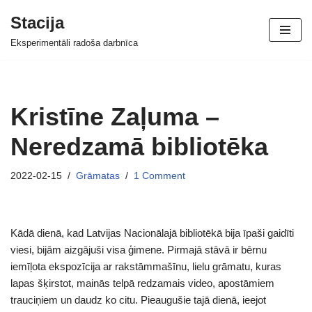
Stacija
Skip
Eksperimentāli radoša darbnīca
to
content
Kristīne Zaļuma –
Neredzamā bibliotēka
2022-02-15
Grāmatas
1 Comment
Kādā dienā, kad Latvijas Nacionālajā bibliotēkā bija īpaši gaidīti
viesi, bijām aizgājuši visa ģimene. Pirmajā stāvā ir bērnu
iemīļota ekspozīcija ar rakstāmmašīnu, lielu grāmatu, kuras
lapas šķirstot, mainās telpā redzamais video, apostāmiem
trauciņiem un daudz ko citu. Pieaugušie tajā dienā, ieejot