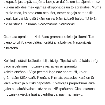
ekspozīcijas telpā, saņēma lapiņu ar dažādiem jautājumiem, uz
kuriem atbildes meklējamas eksponātos un to aprakstos. Mums
uzreiz teica, ka problēmu nebūšot, tomēr negāja nemaz tik
viegli. Lai vai kā, galā tikām un varējām izlozēt balvu. Tā tikām
pie Kristīnes Zaļumas
Neredzamās bibliotēkas
.
Grāmatā aprakstīti 14 dažādu gramatu kolekciju likteņi. Tās
vieno to pilnīga vai daļēja nonākšana Latvijas Nacionālajā
bibliotēkā.
Kolekciju stāsti lielākoties bija līdzīgi. Tipiskā stāstā kāds turīgs
vācu izcelsmes muižnieks aizrāvies ar grāmatu
kolekcionēšanu. Viņa pēcteči lāgā nav sapratuši, ko ar
grāmatām tālāk darīt. Pienācis Pirmais pasaules karš un tā
laikā kolekcija būtiski papostīta. Kolekcijas pārpalikumi laika
gaitā nonākuši valsts, līdz ar to LNB īpašumā. Citos stāstos
muižnieka vietā ir īpaša biedrība vai nav mantinieku.