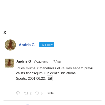
x
Andris G
Follow
Andris G
@caurums
·
7 Aug
Toties mums ir manabalss el vē, kas saņem prāvu
valsts finansējumu un cenzē iniciatīvas.
Sports, 2001.06.22.
2
5
Twitter