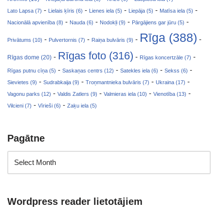
-
-
-
-
-
Lato Lapsa (7)
Lielais ķīris (6)
Lienes iela (5)
Liepāja (5)
Matīsa iela (5)
-
-
-
-
Nacionālā apvienība (8)
Nauda (6)
Nodokļi (9)
Pārgājiens gar jūru (5)
Rīga (388)
-
-
-
-
Privātums (10)
Pulvertornis (7)
Raiņa bulvāris (9)
Rīgas foto (316)
-
-
-
Rīgas dome (20)
Rīgas koncertzāle (7)
-
-
-
-
Rīgas putnu cīņa (5)
Saskaņas centrs (12)
Satekles iela (6)
Sekss (6)
-
-
-
-
Sievietes (9)
Sudrabkaija (9)
Troņmantnieka bulvāris (7)
Ukraina (17)
-
-
-
-
Vagonu parks (12)
Valdis Zatlers (9)
Valmieras iela (10)
Vienotība (13)
-
-
Vilcieni (7)
Vīrieši (6)
Zaķu iela (5)
Pagātne
Wordpress reader lietotājiem