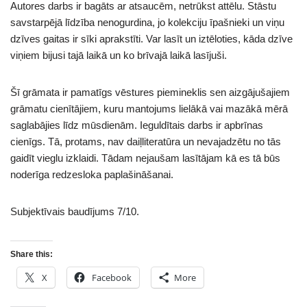
Autores darbs ir bagāts ar atsaucēm, netrūkst attēlu. Stāstu
savstarpējā līdzība nenogurdina, jo kolekciju īpašnieki un viņu
dzīves gaitas ir sīki aprakstīti. Var lasīt un iztēloties, kāda dzīve
viņiem bijusi tajā laikā un ko brīvajā laikā lasījuši.
Šī grāmata ir pamatīgs vēstures piemineklis sen aizgājušajiem
grāmatu cienītājiem, kuru mantojums lielākā vai mazākā mērā
saglabājies līdz mūsdienām. Ieguldītais darbs ir apbrīnas
cienīgs. Tā, protams, nav daiļliteratūra un nevajadzētu no tās
gaidīt vieglu izklaidi. Tādam nejaušam lasītājam kā es tā būs
noderīga redzesloka paplašināšanai.
Subjektīvais baudījums 7/10.
Share this:
X
Facebook
More