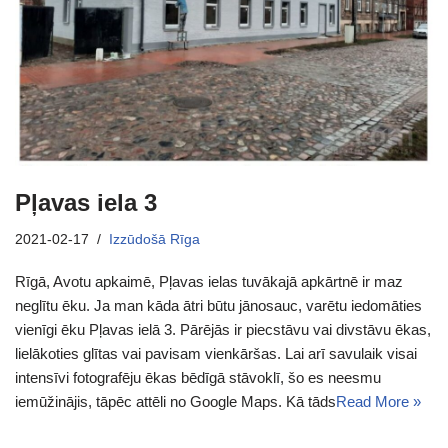
Pļavas iela 3
2021-02-17
Izzūdošā Rīga
Rīgā, Avotu apkaimē, Pļavas ielas tuvākajā apkārtnē ir maz
neglītu ēku. Ja man kāda ātri būtu jānosauc, varētu iedomāties
vienīgi ēku Pļavas ielā 3. Pārējās ir piecstāvu vai divstāvu ēkas,
lielākoties glītas vai pavisam vienkāršas. Lai arī savulaik visai
intensīvi fotografēju ēkas bēdīgā stāvoklī, šo es neesmu
iemūžinājis, tāpēc attēli no Google Maps. Kā tāds
Read More »