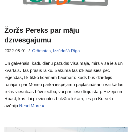
Žoržs Pereks par māju
dzīvesgājumu
2022-08-01
Grāmatas
,
Izzūdošā Rīga
Un galvenais, kādu dienu pazudīs visa māja, mirs visa iela un
kvartāls. Tas prasīs laiku. Sākumā tas izklausīsies pēc
leģendas, tik tikko ticamām baumām: kāds būs dzirdējis
runājam par Monso parka iespējamu paplašināšanu vai kādas
lielas viesnīcas būvniecību, vai par tiešo līniju starp Elizeju un
Ruasī, kas, lai pievienotos bulvāru lokam, ies pa Kursela
avēniju.
Read More »