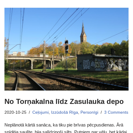
No Torņakalna līdz Zasulauka depo
2020-10-25
Ceļojumi
,
Izzūdošā Rīga
,
Personīgi
3 Comments
Neplānotā kārtā sanāca, ka tiku pie brīvas pēcpusdienas. Ārā
spīdēja saulīte, bija salīdzinoši silts. Putniem par vēlu, bet kādai