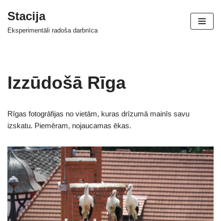
Stacija
Skip
Eksperimentāli radoša darbnīca
to
content
Izzūdošā Rīga
Rīgas fotogrāfijas no vietām, kuras drīzumā mainīs savu
izskatu. Piemēram, nojaucamas ēkas.