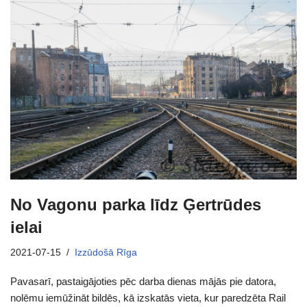
No Vagonu parka līdz Ģertrūdes
ielai
2021-07-15
Izzūdošā Rīga
Pavasarī, pastaigājoties pēc darba dienas mājās pie datora,
nolēmu iemūžināt bildēs, kā izskatās vieta, kur paredzēta Rail