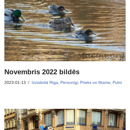
Novembris 2022 bildēs
2023-01-13
Izzūdošā Rīga
,
Personīgi
,
Prieks un līksme
,
Putni