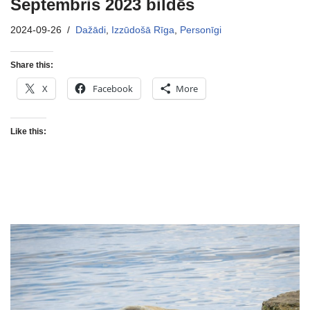
Septembris 2023 bildēs
2024-09-26
Dažādi
,
Izzūdošā Rīga
,
Personīgi
Share this:
X
Facebook
More
Like this: