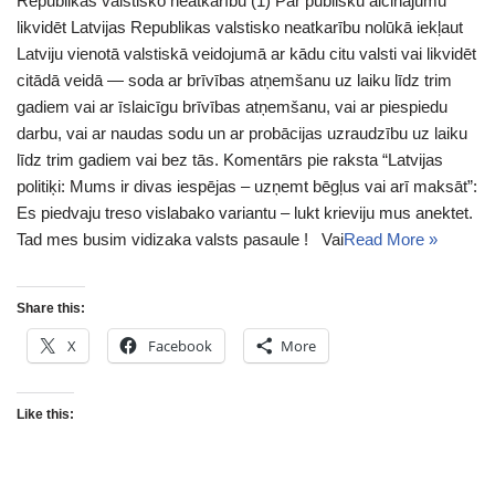
Republikas valstisko neatkarību (1) Par publisku aicinājumu
likvidēt Latvijas Republikas valstisko neatkarību nolūkā iekļaut
Latviju vienotā valstiskā veidojumā ar kādu citu valsti vai likvidēt
citādā veidā — soda ar brīvības atņemšanu uz laiku līdz trim
gadiem vai ar īslaicīgu brīvības atņemšanu, vai ar piespiedu
darbu, vai ar naudas sodu un ar probācijas uzraudzību uz laiku
līdz trim gadiem vai bez tās. Komentārs pie raksta “Latvijas
politiķi: Mums ir divas iespējas – uzņemt bēgļus vai arī maksāt”:
Es piedvaju treso vislabako variantu – lukt krieviju mus anektet.
Tad mes busim vidizaka valsts pasaule ! Vai
Read More »
Share this:
X
Facebook
More
Like this: