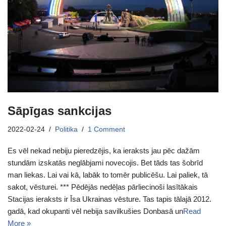
Sāpīgas sankcijas
2022-02-24
Politika
1 Comment
Es vēl nekad nebiju pieredzējis, ka ieraksts jau pēc dažām
stundām izskatās neglābjami novecojis. Bet tāds tas šobrīd
man liekas. Lai vai kā, labāk to tomēr publicēšu. Lai paliek, tā
sakot, vēsturei. *** Pēdējās nedēļas pārliecinoši lasītākais
Stacijas ieraksts ir Īsa Ukrainas vēsture. Tas tapis tālajā 2012.
gadā, kad okupanti vēl nebija savilkušies Donbasā un
Read
More »