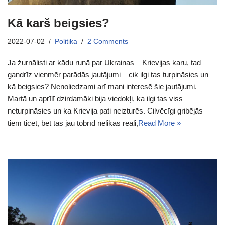
Kā karš beigsies?
2022-07-02
Politika
2 Comments
Ja žurnālisti ar kādu runā par Ukrainas – Krievijas karu, tad
gandrīz vienmēr parādās jautājumi – cik ilgi tas turpināsies un
kā beigsies? Nenoliedzami arī mani interesē šie jautājumi.
Martā un aprīlī dzirdamāki bija viedokļi, ka ilgi tas viss
neturpināsies un ka Krievija pati neizturēs. Cilvēcīgi gribējās
tiem ticēt, bet tas jau tobrīd nelikās reāli,
Read More »