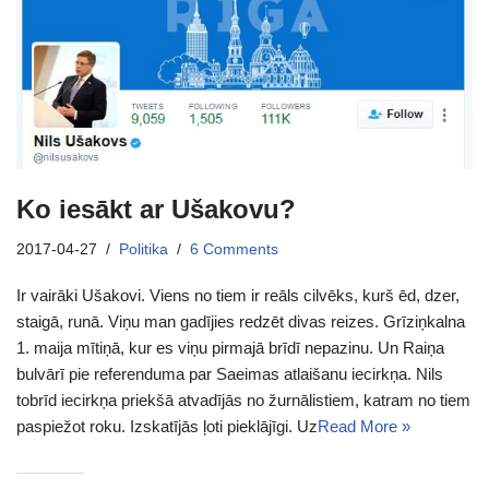
Ko iesākt ar Ušakovu?
2017-04-27
Politika
6 Comments
Ir vairāki Ušakovi. Viens no tiem ir reāls cilvēks, kurš ēd, dzer,
staigā, runā. Viņu man gadījies redzēt divas reizes. Grīziņkalna
1. maija mītiņā, kur es viņu pirmajā brīdī nepazinu. Un Raiņa
bulvārī pie referenduma par Saeimas atlaišanu iecirkņa. Nils
tobrīd iecirkņa priekšā atvadījās no žurnālistiem, katram no tiem
paspiežot roku. Izskatījās ļoti pieklājīgi. Uz
Read More »