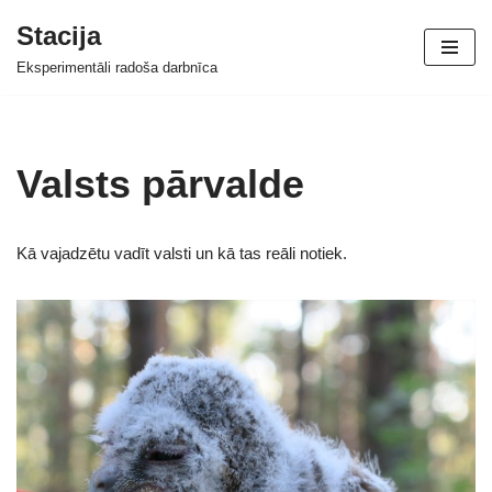
Stacija
Skip
Eksperimentāli radoša darbnīca
to
content
Valsts pārvalde
Kā vajadzētu vadīt valsti un kā tas reāli notiek.