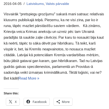
2016-04-05
Latviskums
,
Valsts pārvalde
Visvairāk “pretspiegu grozījumu” sakarā mani satrauc relatīvais
klusums publiskajā telpā. Pieņemu, ka ne visi zina, par ko ir
runa, tāpēc mazliet pārstāstīšu saviem vārdiem. Kā zināms,
Krievija veica Krimas aneksiju un uzreiz pēc tam Ukrainā
parādījās tā sauktie zaļie cilvēciņi. Par karu to nosaukt bija kaut
kā neērti, tāpēc to sāka dēvēt par hibrīdkaru. Tā teikt, karš
vispār ir, bet, lai Kremlis neapvainotos, to nosauca mazliet
citādāk. Latvijai kā potenciālam Kremļa vardarbības mērķim,
būtu jābūt gatavai gan karam, gan hibrīdkaram. Tad nu Latvijas
gudrās galvas specdienestos, parlamentā un Providus-ā
sadomāja veikt izmaiņas krimināllikumā. Tiktāl loģiski, vai ne?
Bet kādēļ
Read More »
Share this:
X
Facebook
More