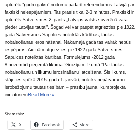
apturētu “gudro galvu” nodomu padarīt referendumus Latvijā par
faktiski neiespējamiem. Tas prasīs tikai 2-3 minūtes. Praktiski ir
apturēts Satversmes 2. pants „Latvijas valsts suverēnā vara
pieder Latvijas tautai”. Šogad vēl var paspēt atgriezties pie 1922.
gada Satversmes Sapulces noteiktās kārtības, tautas
nobalsošanas ierosināšanai. Nākamajā gadā tas vairāk nebūs
iespējams. Aicinām atgriezties pie 1922.gada Satversmes
Sapulces noteiktās kārtības. Formulējums -2012.gada
8.novembrī pieņemtā likuma ”Grozījumi likumā ”Par tautas
nobalsošanu un likumu ierosināšanu” atcelšana. Šis likums,
stājoties spēkā 2015. gada 1. janvārī, noteiks nepārvaramu
ierobežojumu tautas tiesībām – prasību jauna likumprojekta
iniciatoriem
Read More »
Share this:
X
Facebook
More