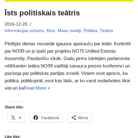
Īsts politiskais teātris
2016-12-20
Informācijas uztvere
,
Kino
,
Masu mediji
,
Politika
,
Teātris
Pēdējās dienas visvairāk igauņus apskaužu par teātri. Konkrēti
par NO99 un jo īpaši par projektu NO75 Unified Estonia
Assembly. Pastāstīšu sīkāk. Gadu pirms kārtējām parlamenta
vēlēšanām teātra NO99 vadītāji sasauca preses konferenci un
paziņoja par politiskas partijas izveidi. Viņiem esot apnicis, ka
politika, politiķuprāt, esot kas tāds, ar ko varot nodarboties tikai
viņi un ka
Read More »
Share this:
X
Facebook
More
Like this: