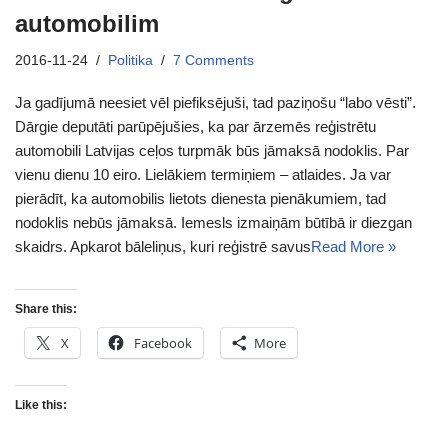
automobilim
2016-11-24
Politika
7 Comments
Ja gadījumā neesiet vēl piefiksējuši, tad paziņošu “labo vēsti”.
Dārgie deputāti parūpējušies, ka par ārzemēs reģistrētu
automobili Latvijas ceļos turpmāk būs jāmaksā nodoklis. Par
vienu dienu 10 eiro. Lielākiem termiņiem – atlaides. Ja var
pierādīt, ka automobilis lietots dienesta pienākumiem, tad
nodoklis nebūs jāmaksā. Iemesls izmaiņām būtībā ir diezgan
skaidrs. Apkarot bāleliņus, kuri reģistrē savus
Read More »
Share this:
X
Facebook
More
Like this: