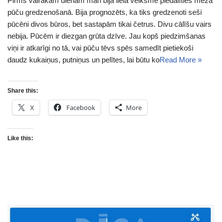
Pirms vairākām dienām man bija liela veiksme piedalīties meža
pūču gredzenošanā. Bija prognozēts, ka tiks gredzenoti seši
pūcēni divos būros, bet sastapām tikai četrus. Divu cālīšu vairs
nebija. Pūcēm ir diezgan grūta dzīve. Jau kopš piedzimšanas
viņi ir atkarīgi no tā, vai pūču tēvs spēs samedīt pietiekoši
daudz kukaiņus, putniņus un pelītes, lai būtu ko
Read More »
Share this:
X
Facebook
More
Like this: