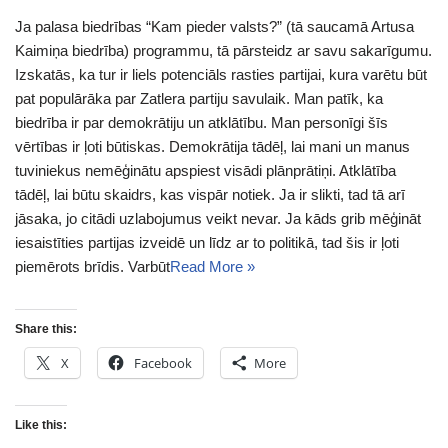
Ja palasa biedrības “Kam pieder valsts?” (tā saucamā Artusa
Kaimiņa biedrība) programmu, tā pārsteidz ar savu sakarīgumu.
Izskatās, ka tur ir liels potenciāls rasties partijai, kura varētu būt
pat populārāka par Zatlera partiju savulaik. Man patīk, ka
biedrība ir par demokrātiju un atklātību. Man personīgi šīs
vērtības ir ļoti būtiskas. Demokrātija tādēļ, lai mani un manus
tuviniekus nemēģinātu apspiest visādi plānprātiņi. Atklātība
tādēļ, lai būtu skaidrs, kas vispār notiek. Ja ir slikti, tad tā arī
jāsaka, jo citādi uzlabojumus veikt nevar. Ja kāds grib mēģināt
iesaistīties partijas izveidē un līdz ar to politikā, tad šis ir ļoti
piemērots brīdis. Varbūt
Read More »
Share this:
X
Facebook
More
Like this: