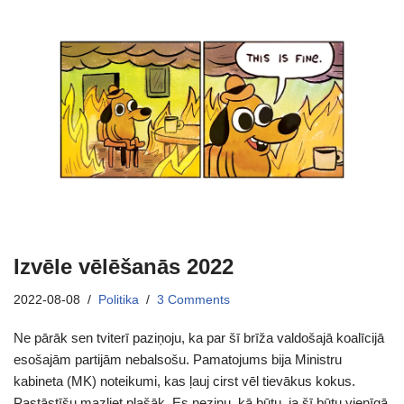
Izvēle vēlēšanās 2022
2022-08-08
Politika
3 Comments
Ne pārāk sen tviterī paziņoju, ka par šī brīža valdošajā koalīcijā
esošajām partijām nebalsošu. Pamatojums bija Ministru
kabineta (MK) noteikumi, kas ļauj cirst vēl tievākus kokus.
Pastāstīšu mazliet plašāk. Es nezinu, kā būtu, ja šī būtu vienīgā