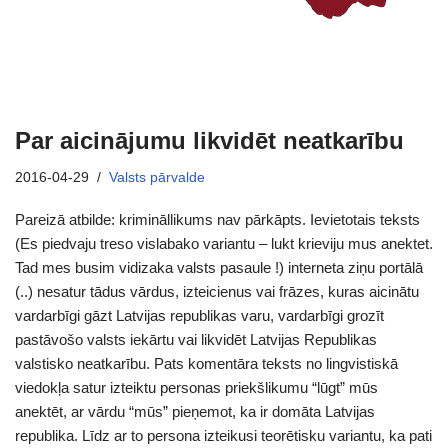
Par aicinājumu likvidēt neatkarību
2016-04-29
Valsts pārvalde
Pareizā atbilde: krimināllikums nav pārkāpts. Ievietotais teksts
(Es piedvaju treso vislabako variantu – lukt krieviju mus anektet.
Tad mes busim vidizaka valsts pasaule !) interneta ziņu portālā
(..) nesatur tādus vārdus, izteicienus vai frāzes, kuras aicinātu
vardarbīgi gāzt Latvijas republikas varu, vardarbīgi grozīt
pastāvošo valsts iekārtu vai likvidēt Latvijas Republikas
valstisko neatkarību. Pats komentāra teksts no lingvistiskā
viedokļa satur izteiktu personas priekšlikumu “lūgt” mūs
anektēt, ar vārdu “mūs” pieņemot, ka ir domāta Latvijas
republika. Līdz ar to persona izteikusi teorētisku variantu, ka pati