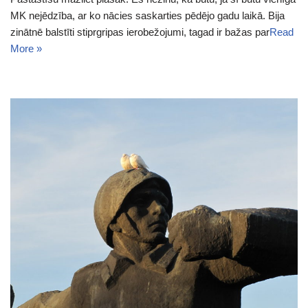
MK nejēdzība, ar ko nācies saskarties pēdējo gadu laikā. Bija
zinātnē balstīti stiprgripas ierobežojumi, tagad ir bažas par
Read
More »