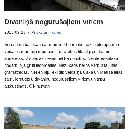
Dīvāniņš nogurušajiem vīriem
2018-09-25
Prieks un līksme
Senā bērnībā iešana ar mammu humpalu mazlietotu apģērbu
veikalos man bija mocības. Tur drēbes tika ilgi pētītas un
apcerētas. Visbiežāk nekas netika nopirkts. Neinteresantāku
nodarbi bija grūti iedomāties. Nez, kāds bērns varbūt tā jutās
grāmatnīcās. Nesen biju ieklīdis veikaliņā Čaka un Matīsa ielas
stūrī. Ieraudzīju dīvāniņu nogurušajiem vīriem un tapu
aizkustināts. Cik humāni!