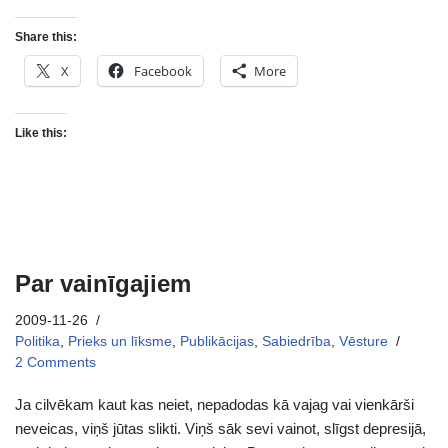
Share this:
X
Facebook
More
Like this:
Par vainīgajiem
2009-11-26
Politika
,
Prieks un līksme
,
Publikācijas
,
Sabiedrība
,
Vēsture
2 Comments
Ja cilvēkam kaut kas neiet, nepadodas kā vajag vai vienkārši
neveicas, viņš jūtas slikti. Viņš sāk sevi vainot, slīgst depresijā,