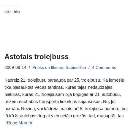
Like this:
Astotais trolejbuss
2009-09-14
Prieks un līksme
,
Sabiedrība
4 Comments
Kādreiz 21. trolejbusu pārsauca par 25. trolejbusu. Kā iemesls
tika piesauktas vecās tantiņas, kuras tajās nedaudzajās
pieturās, kuras 21. trolejbusam bija kopīgas ar 21. autobusu,
reizēm esot abus transporta līdzekļus sajaukušas. Nu, ļoti
humāni. Nezinu, vai kādreiz mainīs arī 8. trolejbusa numuru, bet
tā kā 8. autobuss turpat vien netālu grozās, tad, manuprāt, tas
ir
Read More »