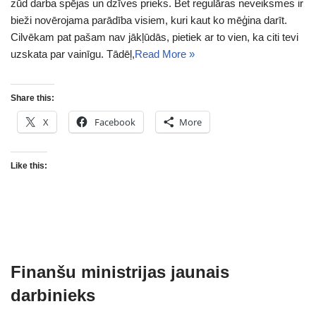
zūd darba spējas un dzīves prieks. Bet regulāras neveiksmes ir
bieži novērojama parādība visiem, kuri kaut ko mēģina darīt.
Cilvēkam pat pašam nav jākļūdās, pietiek ar to vien, ka citi tevi
uzskata par vainīgu. Tādēļ,
Read More »
Share this:
X
Facebook
More
Like this:
Finanšu ministrijas jaunais
darbinieks