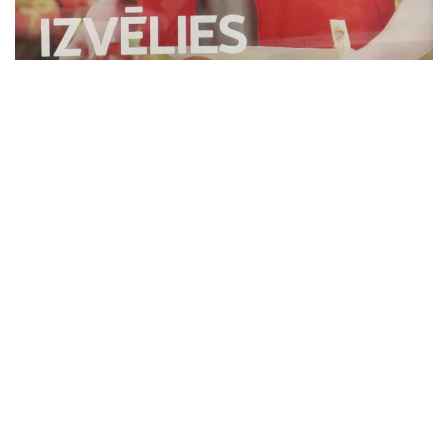
Izaugsme
2017-10-28
Prieks un līksme
2 Comments
Elvijs rimčikā strādā jau kopš 2013. gada. Ir 2017. gads. Elvijs
tagad pārnēsā ābolu kastes. Nez, kā tieši izpaudies Rimi
atbalsts Elvija ambīciju īstenošanā?