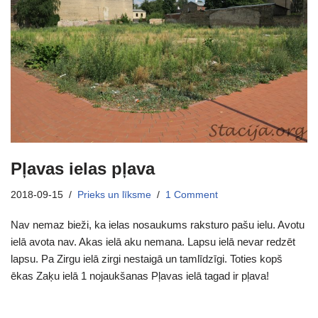
Pļavas ielas pļava
2018-09-15
Prieks un līksme
1 Comment
Nav nemaz bieži, ka ielas nosaukums raksturo pašu ielu. Avotu
ielā avota nav. Akas ielā aku nemana. Lapsu ielā nevar redzēt
lapsu. Pa Zirgu ielā zirgi nestaigā un tamlīdzīgi. Toties kopš
ēkas Zaķu ielā 1 nojaukšanas Pļavas ielā tagad ir pļava!