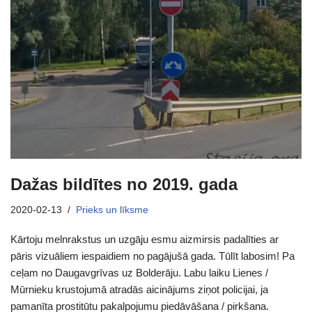
Dažas bildītes no 2019. gada
2020-02-13
Prieks un līksme
Kārtoju melnrakstus un uzgāju esmu aizmirsis padalīties ar
pāris vizuāliem iespaidiem no pagājušā gada. Tūlīt labosim! Pa
ceļam no Daugavgrīvas uz Bolderāju. Labu laiku Lienes /
Mūrnieku krustojumā atradās aicinājums ziņot policijai, ja
pamanīta prostitūtu pakalpojumu piedāvāšana / pirkšana.