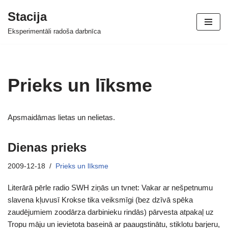
Stacija
Skip
Eksperimentāli radoša darbnīca
to
content
Prieks un līksme
Apsmaidāmas lietas un nelietas.
Dienas prieks
2009-12-18
Prieks un līksme
Literārā pērle radio SWH ziņās un tvnet: Vakar ar nešpetnumu
slavena kļuvusī Krokse tika veiksmīgi (bez dzīvā spēka
zaudējumiem zoodārza darbinieku rindās) pārvesta atpakaļ uz
Tropu māju un ievietota baseinā ar paaugstinātu, stiklotu barjeru,