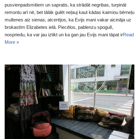
pusvienpadsmitiem un sapratis, ka strādāt negribas, turpināt
remontu arī nē, bet tālāk gulēt neļauj kaut kādas kaimiņu bērneļu
multenes aiz sienas, atcerējos, ka Evijs mani vakar aicināja uz
brokastīm Elizabetes ielā. Piecēlos, pablenzu spogulī,
nospriedu, ka var jau iztikt un ka gan jau Evijs mani tāpat ir
Read
More »