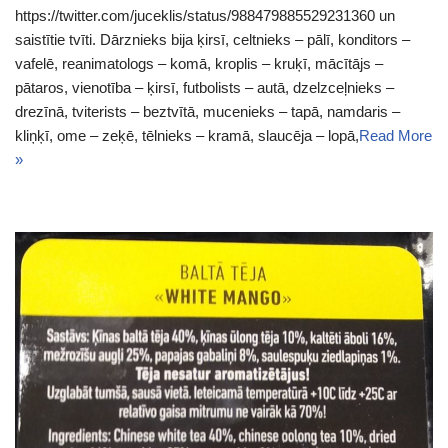
https://twitter.com/juceklis/status/988479885529231360 un
saistītie tvīti. Dārznieks bija ķirsī, celtnieks – pālī, konditors –
vafelē, reanimatologs – komā, kroplis – kruķī, mācītājs –
pātaros, vienotība – ķirsī, futbolists – autā, dzelzceļnieks –
drezīnā, tviterists – beztvītā, mucenieks – tapā, namdaris –
kliņķī, ome – zeķē, tēlnieks – kramā, slaucēja – lopā,
Read More
»