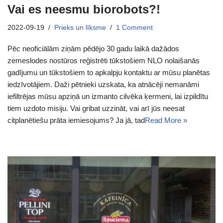
Vai es neesmu biorobots?!
2022-09-19
Prieks un līksme
1 Comment
Pēc neoficiālām ziņām pēdējo 30 gadu laikā dažādos
zemeslodes nostūros reģistrēti tūkstošiem NLO nolaišanās
gadījumu un tūkstošiem to apkalpju kontaktu ar mūsu planētas
iedzīvotājiem. Daži pētnieki uzskata, ka atnācēji nemanāmi
iefiltrējas mūsu apziņā un izmanto cilvēka ķermeni, lai izpildītu
tiem uzdoto misiju. Vai gribat uzzināt, vai arī jūs neesat
citplanētiešu prāta iemiesojums? Ja jā, tad
Read More »